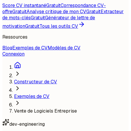
Score CV instantané
Gratuit
Correspondance CV-
offre
Gratuit
Analyse critique de mon CV
Gratuit
Extracteur
de mots-clés
Gratuit
Générateur de lettre de
motivation
Gratuit
Tous les outils CV
Ressources
Blog
Exemples de CV
Modèles de CV
Connexion
Constructeur de CV
Exemples de CV
Vente de Logiciels Entreprise
dev-engineering