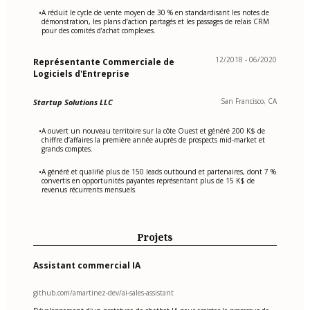
A réduit le cycle de vente moyen de 30 % en standardisant les notes de
•
démonstration, les plans d’action partagés et les passages de relais CRM
pour des comités d’achat complexes.
12/2018 - 06/2020
Représentante Commerciale de
Logiciels d'Entreprise
San Francisco, CA
Startup Solutions LLC
A ouvert un nouveau territoire sur la côte Ouest et généré 200 K$ de
•
chiffre d’affaires la première année auprès de prospects mid-market et
grands comptes.
A généré et qualifié plus de 150 leads outbound et partenaires, dont 7 %
•
convertis en opportunités payantes représentant plus de 15 K$ de
revenus récurrents mensuels.
Projets
Assistant commercial IA
github.com/amartinez-dev/ai-sales-assistant