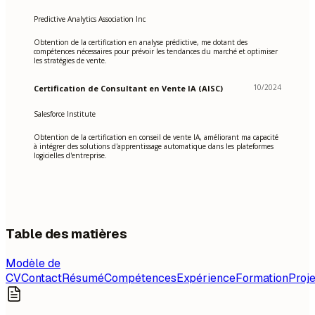
Predictive Analytics Association Inc
Obtention de la certification en analyse prédictive, me dotant des
compétences nécessaires pour prévoir les tendances du marché et optimiser
les stratégies de vente.
10/2024
Certification de Consultant en Vente IA (AISC)
Salesforce Institute
Obtention de la certification en conseil de vente IA, améliorant ma capacité
à intégrer des solutions d'apprentissage automatique dans les plateformes
logicielles d'entreprise.
Table des matières
Modèle de
CV
Contact
Résumé
Compétences
Expérience
Formation
Proje