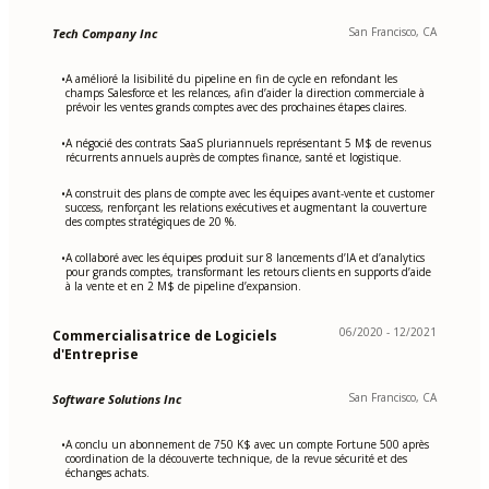
San Francisco, CA
Tech Company Inc
A amélioré la lisibilité du pipeline en fin de cycle en refondant les
•
champs Salesforce et les relances, afin d’aider la direction commerciale à
prévoir les ventes grands comptes avec des prochaines étapes claires.
A négocié des contrats SaaS pluriannuels représentant 5 M$ de revenus
•
récurrents annuels auprès de comptes finance, santé et logistique.
A construit des plans de compte avec les équipes avant-vente et customer
•
success, renforçant les relations exécutives et augmentant la couverture
des comptes stratégiques de 20 %.
A collaboré avec les équipes produit sur 8 lancements d’IA et d’analytics
•
pour grands comptes, transformant les retours clients en supports d’aide
à la vente et en 2 M$ de pipeline d’expansion.
06/2020 - 12/2021
Commercialisatrice de Logiciels
d'Entreprise
San Francisco, CA
Software Solutions Inc
A conclu un abonnement de 750 K$ avec un compte Fortune 500 après
•
coordination de la découverte technique, de la revue sécurité et des
échanges achats.