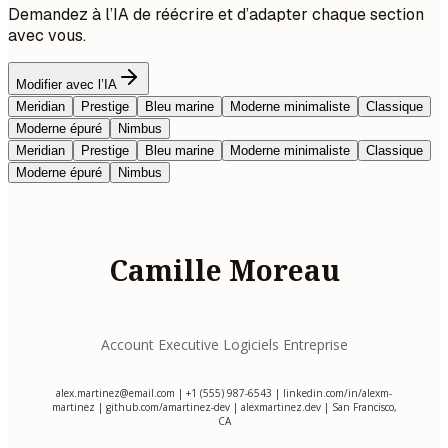
Demandez à l’IA de réécrire et d’adapter chaque section
avec vous.
Modifier avec l’IA
Meridian
Prestige
Bleu marine
Moderne minimaliste
Classique
Moderne épuré
Nimbus
Meridian
Prestige
Bleu marine
Moderne minimaliste
Classique
Moderne épuré
Nimbus
Camille Moreau
Account Executive Logiciels Entreprise
alex.martinez@email.com
| +1 (555) 987-6543 | linkedin.com/in/alexm-
martinez | github.com/amartinez-dev | alexmartinez.dev | San Francisco,
CA