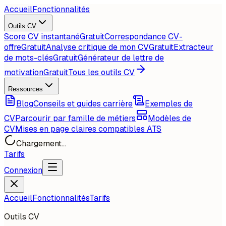
Accueil
Fonctionnalités
Outils CV
Score CV instantané
Gratuit
Correspondance CV-
offre
Gratuit
Analyse critique de mon CV
Gratuit
Extracteur
de mots-clés
Gratuit
Générateur de lettre de
motivation
Gratuit
Tous les outils CV
Ressources
Blog
Conseils et guides carrière
Exemples de
CV
Parcourir par famille de métiers
Modèles de
CV
Mises en page claires compatibles ATS
Chargement...
Tarifs
Connexion
Accueil
Fonctionnalités
Tarifs
Outils CV