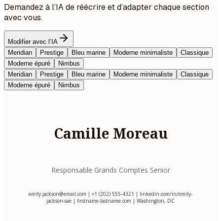
Demandez à l’IA de réécrire et d’adapter chaque section
avec vous.
Modifier avec l’IA
Meridian
Prestige
Bleu marine
Moderne minimaliste
Classique
Moderne épuré
Nimbus
Meridian
Prestige
Bleu marine
Moderne minimaliste
Classique
Moderne épuré
Nimbus
Camille Moreau
Responsable Grands Comptes Senior
emily.jackson@email.com
| +1 (202) 555-4321 | linkedin.com/in/emily-
jackson-sae | firstname-lastname.com | Washington, DC