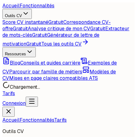
Accueil
Fonctionnalités
Outils CV
Score CV instantané
Gratuit
Correspondance CV-
offre
Gratuit
Analyse critique de mon CV
Gratuit
Extracteur
de mots-clés
Gratuit
Générateur de lettre de
motivation
Gratuit
Tous les outils CV
Ressources
Blog
Conseils et guides carrière
Exemples de
CV
Parcourir par famille de métiers
Modèles de
CV
Mises en page claires compatibles ATS
Chargement...
Tarifs
Connexion
Accueil
Fonctionnalités
Tarifs
Outils CV