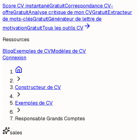
Score CV instantané
Gratuit
Correspondance CV-
offre
Gratuit
Analyse critique de mon CV
Gratuit
Extracteur
de mots-clés
Gratuit
Générateur de lettre de
motivation
Gratuit
Tous les outils CV
Ressources
Blog
Exemples de CV
Modèles de CV
Connexion
Constructeur de CV
Exemples de CV
Responsable Grands Comptes
sales