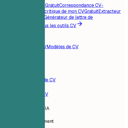
Score CV instantané
Gratuit
Correspondance CV-
offre
Gratuit
Analyse critique de mon CV
Gratuit
Extracteur
de mots-clés
Gratuit
Générateur de lettre de
motivation
Gratuit
Tous les outils CV
Ressources
Blog
Exemples de CV
Modèles de CV
Connexion
Constructeur de CV
Exemples de CV
Chef de projet IA
project-management