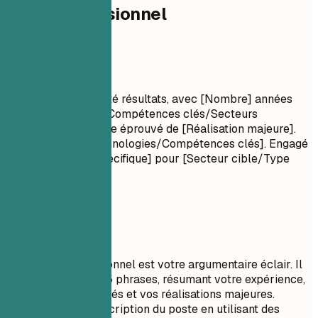
Profil professionnel
Profil professionnel
Titre professionnel
[Nom du rôle] orienté résultats, avec [Nombre] années
d'expérience dans [Compétences clés/Secteurs
d'activité]. Historique éprouvé de [Réalisation majeure].
Compétent en [Technologies/Compétences clés]. Engagé
à fournir [Valeur spécifique] pour [Secteur cible/Type
d'entreprise].
À privilégier
Un résumé professionnel est votre argumentaire éclair. Il
doit comporter 3 à 5 phrases, résumant votre expérience,
vos compétences clés et vos réalisations majeures.
Adaptez-le à la description du poste en utilisant des