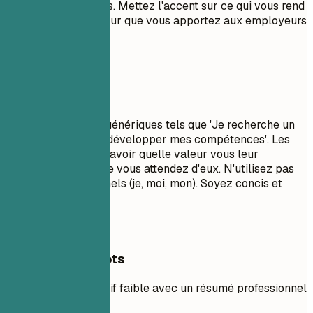
mots-clés pertinents. Mettez l'accent sur ce qui vous rend
unique et sur la valeur que vous apportez aux employeurs
potentiels.
À éviter
Évitez les objectifs génériques tels que 'Je recherche un
rôle stimulant pour développer mes compétences'. Les
recruteurs veulent savoir quelle valeur vous leur
apportez, pas ce que vous attendez d'eux. N'utilisez pas
de pronoms personnels (je, moi, mon). Soyez concis et
percutant.
Exemples concrets
Comparez un objectif faible avec un résumé professionnel
solide.