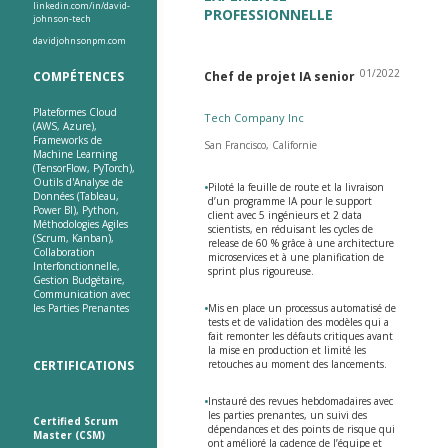
linkedin.com/in/david-
PROFESSIONNELLE
johnson-tech
davidjohnsonpm.com
01/2022
COMPÉTENCES
Chef de projet IA senior
Plateformes Cloud
Tech Company Inc
(AWS, Azure),
Frameworks de
San Francisco, Californie
Machine Learning
(TensorFlow, PyTorch),
Outils d'Analyse de
•
Piloté la feuille de route et la livraison
Données (Tableau,
d’un programme IA pour le support
Power BI), Python,
client avec 5 ingénieurs et 2 data
Méthodologies Agiles
scientists, en réduisant les cycles de
(Scrum, Kanban),
release de 60 % grâce à une architecture
Collaboration
microservices et à une planification de
Interfonctionnelle,
sprint plus rigoureuse.
Gestion Budgétaire,
Communication avec
les Parties Prenantes
•
Mis en place un processus automatisé de
tests et de validation des modèles qui a
fait remonter les défauts critiques avant
la mise en production et limité les
CERTIFICATIONS
retouches au moment des lancements.
•
Instauré des revues hebdomadaires avec
les parties prenantes, un suivi des
Certified Scrum
dépendances et des points de risque qui
Master (CSM)
ont amélioré la cadence de l’équipe et