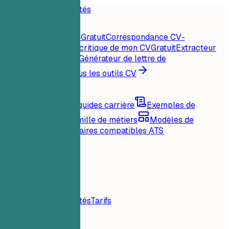
Accueil
Fonctionnalités
Outils CV
Score CV instantané
Gratuit
Correspondance CV-
offre
Gratuit
Analyse critique de mon CV
Gratuit
Extracteur
de mots-clés
Gratuit
Générateur de lettre de
motivation
Gratuit
Tous les outils CV
Ressources
Blog
Conseils et guides carrière
Exemples de
CV
Parcourir par famille de métiers
Modèles de
CV
Mises en page claires compatibles ATS
Chargement...
Tarifs
Connexion
Accueil
Fonctionnalités
Tarifs
Outils CV