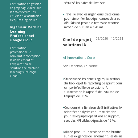
sécurisé les dates de livraison.
Certification en gestion
de projet agile axée sur
les rôles Scrum, les
•
Travaillé avec les ingénieurs plateforme
rituels et la facilitation
pour simplifier les dépendances data et
d’équipes logicielles.
API, faisant passer le temps de réponse
Ingénieur Machine
moyen de 500 ms à 120 ms.
Learning
Professionnel
06/2020 - 12/2021
Chef de projet,
Google Cloud
solutions IA
Certification
professionnelle
couvrant la conception,
AI Innovations Corp
le déploiement et
l’exploitation de
San Francisco, Californie
solutions de machine
learning sur Google
Cloud.
•
Standardisé les rituels agiles, la gestion
du backlog et le reporting de sprint pour
un portefeuille de solutions IA,
augmentant la capacité de livraison de
l’équipe de 50 %.
•
Coordonné la livraison de 8 initiatives IA
orientées analytics et automatisation
pour les équipes opérations et support,
avec des KPI cibles dépassés de 15 %.
•
Aligné produit, ingénierie et conformité
sur les exigences de lancement, les délais