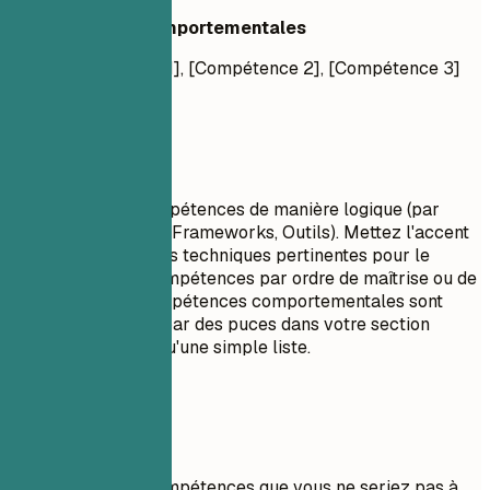
Compétences Comportementales
[Compétence 1], [Compétence 2], [Compétence 3]
À privilégier
Regroupez vos compétences de manière logique (par
exemple, Langages, Frameworks, Outils). Mettez l'accent
sur les compétences techniques pertinentes pour le
poste. Listez les compétences par ordre de maîtrise ou de
pertinence. Les compétences comportementales sont
mieux démontrées par des puces dans votre section
expérience plutôt qu'une simple liste.
À éviter
Ne listez pas de compétences que vous ne seriez pas à