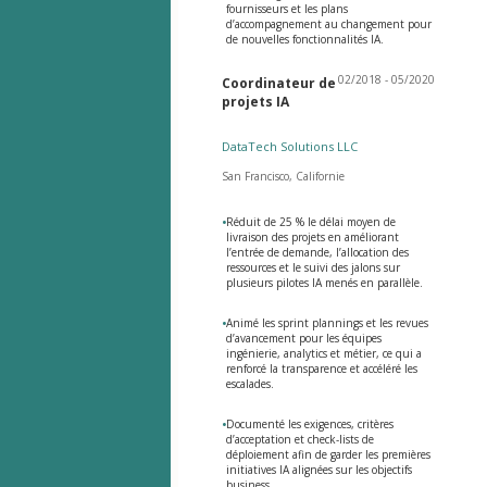
fournisseurs et les plans
d’accompagnement au changement pour
de nouvelles fonctionnalités IA.
02/2018 - 05/2020
Coordinateur de
projets IA
DataTech Solutions LLC
San Francisco, Californie
•
Réduit de 25 % le délai moyen de
livraison des projets en améliorant
l’entrée de demande, l’allocation des
ressources et le suivi des jalons sur
plusieurs pilotes IA menés en parallèle.
•
Animé les sprint plannings et les revues
d’avancement pour les équipes
ingénierie, analytics et métier, ce qui a
renforcé la transparence et accéléré les
escalades.
•
Documenté les exigences, critères
d’acceptation et check-lists de
déploiement afin de garder les premières
initiatives IA alignées sur les objectifs
business.