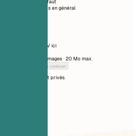
Privé par défaut
Moins de 30 s en général
Votre CV
Déposez votre CV ici
Choisir un fichier
PDF, DOCX, TXT et images · 20 Mo max.
Ajoutez votre CV pour continuer
Vos fichiers restent privés.