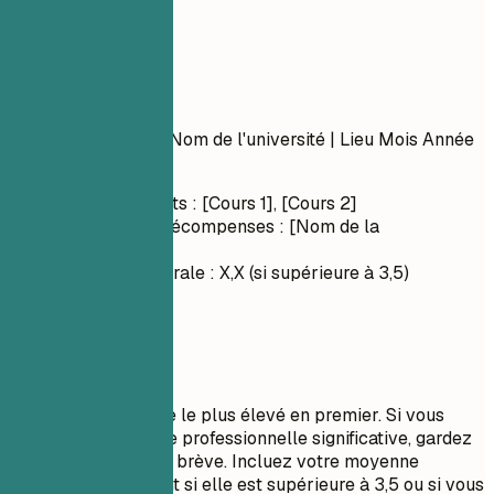
Formation
Formation
Nom du diplôme
| Nom de l'université | Lieu
Mois Année
– Mois Année
Cours pertinents : [Cours 1], [Cours 2]
Distinctions/Récompenses : [Nom de la
récompense]
Moyenne générale : X,X (si supérieure à 3,5)
À privilégier
Listez votre diplôme le plus élevé en premier. Si vous
avez une expérience professionnelle significative, gardez
la section éducation brève. Incluez votre moyenne
générale uniquement si elle est supérieure à 3,5 ou si vous