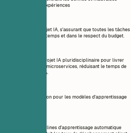
pratiques pour les expériences
À éviter
Géré l'équipe de projet IA, s'assurant que toutes les tâches
étaient terminées à temps et dans le respect du budget.
À faire
Dirigé une équipe projet IA pluridisciplinaire pour livrer
une architecture de microservices, réduisant le temps de
déploiement de 60%.
À éviter
Créé la documentation pour les modèles d'apprentissage
automatique.
À faire
Développé des pipelines d'apprentissage automatique