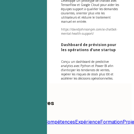
Développé un prototype de chatbot avec
TensorFlow et Google Cloud pour aider les
équipes support à qualifier les demandes
courantes, orienter plus vite les
utilisateurs et réduire le traitement
manuel en entrée.
https://davidjohnsonpm.com/ai-chatbot-
mental-health-support/
Dashboard de prévision pour
les opérations d’une startup
Conçu un dashboard de predictive
analytics avec Python et Power BI afin
d’anticiper les tendances de ventes,
repérer les risques de stock plus tôt et
accélérer les décisions opérationnelles.
Table des matières
Modèle de
CV
Contact
Résumé
Compétences
Expérience
Formation
Proje