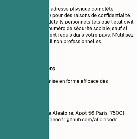
Ne pas inclure votre adresse physique complète
(numéro/nom de rue) pour des raisons de confidentialité.
Évitez d'inclure des détails personnels tels que l'état civil,
l'âge, la photo ou le numéro de sécurité sociale, sauf si
cela est spécifiquement requis dans votre pays. N'utilisez
pas d'adresses e-mail non professionnelles.
Exemples concrets
Exemples clairs de mise en forme efficace des
coordonnées.
À éviter
Jean Dupont 123 Rue Aléatoire, Appt 56 Paris, 75001
le_mec_cool_99@yahoo.fr
github.com/aliciacode
Célibataire, 28 ans