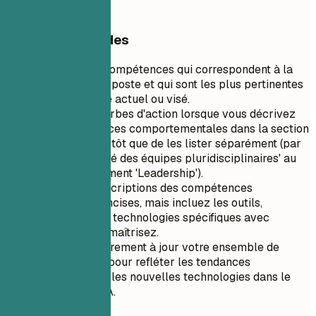
PyTorch
Conseils rapides
Priorisez les compétences qui correspondent à la
description du poste et qui sont les plus pertinentes
pour votre rôle actuel ou visé.
Utilisez des verbes d'action lorsque vous décrivez
des compétences comportementales dans la section
expérience plutôt que de les lister séparément (par
exemple, 'Dirigé des équipes pluridisciplinaires' au
lieu de simplement 'Leadership').
Gardez les descriptions des compétences
techniques concises, mais incluez les outils,
plateformes et technologies spécifiques avec
lesquels vous maîtrisez.
Mettez régulièrement à jour votre ensemble de
compétences pour refléter les tendances
émergentes et les nouvelles technologies dans le
domaine de l'IA.