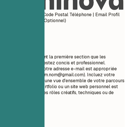
Coordonnées
Prénom Nom Ville, Code Postal Téléphone | Email Profil
LinkedIn | Portfolio (Optionnel)
À privilégier
Vos coordonnées sont la première section que les
recruteurs voient. Restez concis et professionnel.
Assurez-vous que votre adresse e-mail est appropriée
(par exemple,
prenom.nom@gmail.com
). Incluez votre
profil LinkedIn pour une vue d'ensemble de votre parcours
professionnel. Un portfolio ou un site web personnel est
recommandé pour les rôles créatifs, techniques ou de
conception.
À éviter