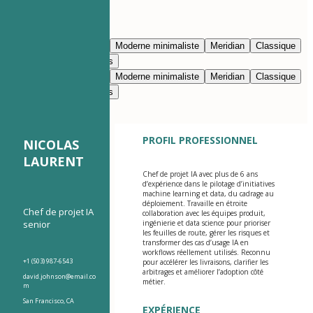
Modifier avec l’IA
Bleu marine
Prestige
Moderne minimaliste
Meridian
Classique
Moderne épuré
Nimbus
Bleu marine
Prestige
Moderne minimaliste
Meridian
Classique
Moderne épuré
Nimbus
PROFIL PROFESSIONNEL
NICOLAS
LAURENT
Chef de projet IA avec plus de 6 ans
d’expérience dans le pilotage d’initiatives
machine learning et data, du cadrage au
déploiement. Travaille en étroite
Chef de projet IA
collaboration avec les équipes produit,
senior
ingénierie et data science pour prioriser
les feuilles de route, gérer les risques et
transformer des cas d’usage IA en
workflows réellement utilisés. Reconnu
+1 (503) 987-6543
pour accélérer les livraisons, clarifier les
arbitrages et améliorer l’adoption côté
david.johnson@email.co
métier.
m
San Francisco, CA
EXPÉRIENCE