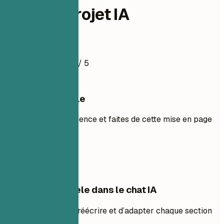
Chef de projet IA
Exemple de CV
4.5
/ 5
Utiliser ce modèle
Ajoutez votre expérience et faites de cette mise en page
la vôtre.
Utiliser le modèle
Modifier ce modèle dans le chat IA
Demandez à l’IA de réécrire et d’adapter chaque section
avec vous.