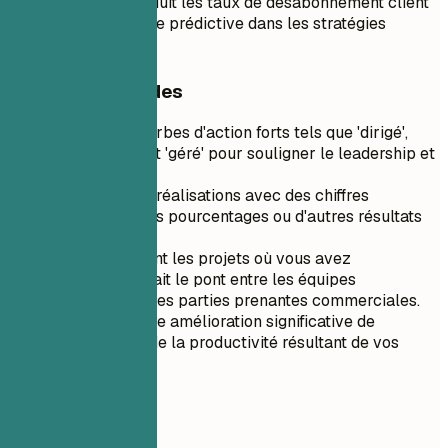
complets qui ont réduit les taux de désabonnement client
en intégrant l'analyse prédictive dans les stratégies
marketing.
Conseils rapides
Utilisez des verbes d'action forts tels que 'dirigé',
'implémenté' et 'géré' pour souligner le leadership et
l'impact.
Quantifiez vos réalisations avec des chiffres
spécifiques, des pourcentages ou d'autres résultats
mesurables.
Mettez en avant les projets où vous avez
efficacement fait le pont entre les équipes
techniques et les parties prenantes commerciales.
Présentez toute amélioration significative de
l'efficacité ou de la productivité résultant de vos
initiatives.
05