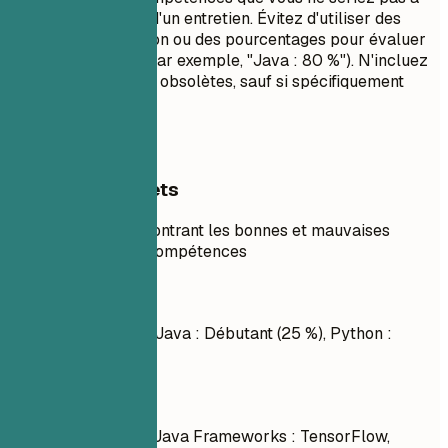
l'aise d'utiliser lors d'un entretien. Évitez d'utiliser des
barres de progression ou des pourcentages pour évaluer
vos compétences (par exemple, "Java : 80 %"). N'incluez
pas de technologies obsolètes, sauf si spécifiquement
requis.
Exemples concrets
Exemple concret montrant les bonnes et mauvaises
pratiques pour les compétences
À éviter
C++ : Intermédiaire, Java : Débutant (25 %), Python :
Avancé
À faire
Langages : Python, Java Frameworks : TensorFlow,