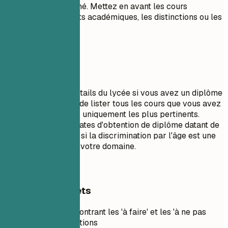
êtes un jeune diplômé. Mettez en avant les cours
pertinents, les projets académiques, les distinctions ou les
rôles de leadership.
À éviter
N'incluez pas les détails du lycée si vous avez un diplôme
universitaire. Évitez de lister tous les cours que vous avez
suivis ; sélectionnez uniquement les plus pertinents.
N'indiquez pas les dates d'obtention de diplôme datant de
plusieurs décennies si la discrimination par l'âge est une
préoccupation dans votre domaine.
Exemples concrets
Exemple pratique montrant les 'à faire' et les 'à ne pas
faire' pour les formations