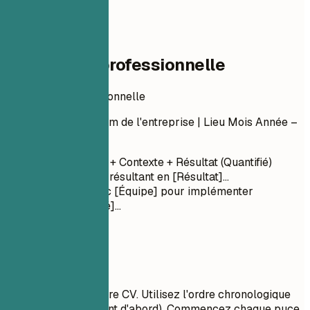
04
Expérience professionnelle
Expérience professionnelle
Titre du poste
| Nom de l'entreprise | Lieu
Mois Année –
Mois Année
Verbe d'action + Contexte + Résultat (Quantifié)
Dirigé [Projet] résultant en [Résultat]...
Collaboré avec [Équipe] pour implémenter
[Fonctionnalité]...
À privilégier
C'est le cœur de votre CV. Utilisez l'ordre chronologique
inversé (le plus récent d'abord). Commencez chaque puce