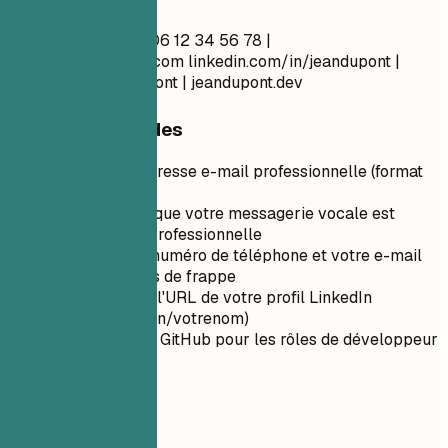
À faire
Jean Dupont Paris 06 12 34 56 78 |
jean.dupont@email.com
linkedin.com/in/jeandupont |
github.com/jeandupont | jeandupont.dev
Conseils rapides
Utilisez une adresse e-mail professionnelle (format
prénom.nom)
Assurez-vous que votre messagerie vocale est
configurée et professionnelle
Vérifiez votre numéro de téléphone et votre e-mail
pour les fautes de frappe
Personnalisez l'URL de votre profil LinkedIn
(linkedin.com/in/votrenom)
Incluez un lien GitHub pour les rôles de développeur
02