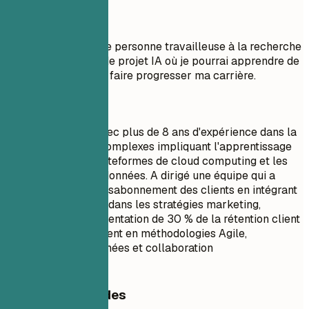
À éviter
Objectif : Je suis une personne travailleuse à la recherche
d'un poste de Chef de projet IA où je pourrai apprendre de
nouvelles choses et faire progresser ma carrière.
À faire
Chef de projet IA avec plus de 8 ans d'expérience dans la
gestion de projets complexes impliquant l'apprentissage
automatique, les plateformes de cloud computing et les
outils d'analyse de données. A dirigé une équipe qui a
réduit les taux de désabonnement des clients en intégrant
l'analyse prédictive dans les stratégies marketing,
atteignant une augmentation de 30 % de la rétention client
en six mois. Compétent en méthodologies Agile,
visualisation de données et collaboration
interfonctionnelle.
Conseils rapides