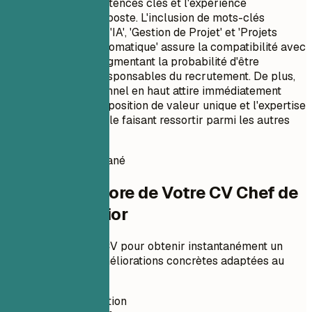
évidence les compétences clés et l'expérience
pertinentes pour le poste. L'inclusion de mots-clés
spécifiques tels que 'IA', 'Gestion de Projet' et 'Projets
d'Apprentissage Automatique' assure la compatibilité avec
les logiciels ATS, augmentant la probabilité d'être
remarqué par les responsables du recrutement. De plus,
le résumé professionnel en haut attire immédiatement
l'attention sur la proposition de valeur unique et l'expertise
technique de David, le faisant ressortir parmi les autres
candidatures.
Score de CV instantané
Vérifiez le Score de Votre CV Chef de
projet IA senior
Téléchargez votre CV pour obtenir instantanément un
score ATS et des améliorations concrètes adaptées au
poste.
Sans inscription