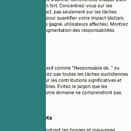
par un verbe d'action fort. Concentrez-vous sur les
réalisations et l'impact, pas seulement sur les tâches.
Utilisez des chiffres pour quantifier votre impact (dollars,
pourcentages, temps gagné, utilisateurs affectés). Montrez
la progression et l'augmentation des responsabilités.
À éviter
Évitez le langage passif comme "Responsable de..." ou
"Chargé de...". Ne listez pas toutes les tâches quotidiennes
; concentrez-vous sur les contributions significatives et
les résultats mesurables. Évitez le jargon que les
recruteurs hors de votre domaine ne comprendront pas.
Exemples concrets
Exemple pratique montrant les bonnes et mauvaises