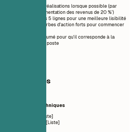
Quantifiez les réalisations lorsque possible (par
exemple, 'Augmentation des revenus de 20 %')
Gardez-le sous 5 lignes pour une meilleure lisibilité
Utilisez des verbes d'action forts pour commencer
les phrases
Adaptez le résumé pour qu'il corresponde à la
description du poste
03
Compétences
Compétences
Compétences Techniques
Langages : [Liste]
Frameworks : [Liste]
Outils : [Liste]