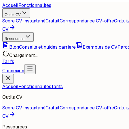
Accueil
Fonctionnalités
Outils CV
Score CV instantané
Gratuit
Correspondance CV-offre
Gratuit
CV
Ressources
Blog
Conseils et guides carrière
Exemples de CV
Parco
Chargement...
Tarifs
Connexion
Accueil
Fonctionnalités
Tarifs
Outils CV
Score CV instantané
Gratuit
Correspondance CV-offre
Gratuit
CV
Ressources