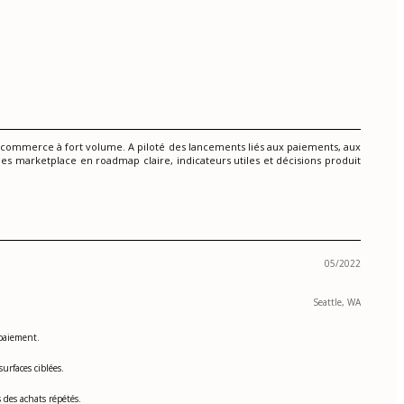
-commerce à fort volume. A piloté des lancements liés aux paiements, aux
ées marketplace en roadmap claire, indicateurs utiles et décisions produit
05/2022
Seattle, WA
 paiement.
urfaces ciblées.
 des achats répétés.