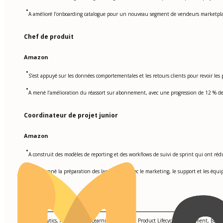
•
A amélioré l’onboarding catalogue pour un nouveau segment de vendeurs marketplace,
Chef de produit
Amazon
•
S’est appuyé sur les données comportementales et les retours clients pour revoir les p
•
A mené l’amélioration du réassort sur abonnement, avec une progression de 12 % de l
Coordinateur de projet junior
Amazon
•
A construit des modèles de reporting et des workflows de suivi de sprint qui ont réd
•
A coordonné la préparation des lancements avec le marketing, le support et les équipe
Compétences
Data Analytics, AI & Machine Learning Platforms, Product Lifecycle Management, Bloc