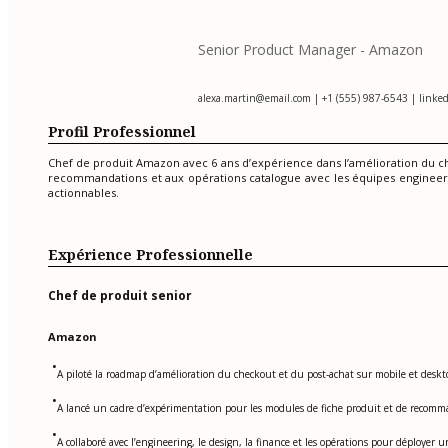
Senior Product Manager - Amazon
alexa.martin@email.com
| +1 (555) 987-6543 | linked
Profil Professionnel
Chef de produit Amazon avec 6 ans d’expérience dans l’amélioration du c
recommandations et aux opérations catalogue avec les équipes engineering,
actionnables.
Expérience Professionnelle
Chef de produit senior
Amazon
•
A piloté la roadmap d’amélioration du checkout et du post-achat sur mobile et deskt
•
A lancé un cadre d’expérimentation pour les modules de fiche produit et de recommand
•
A collaboré avec l’engineering, le design, la finance et les opérations pour déployer