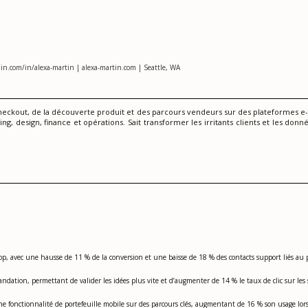
in.com/in/alexa-martin | alexa-martin.com | Seattle, WA
heckout, de la découverte produit et des parcours vendeurs sur des plateformes e
 design, finance et opérations. Sait transformer les irritants clients et les donn
op, avec une hausse de 11 % de la conversion et une baisse de 18 % des contacts support liés au
ation, permettant de valider les idées plus vite et d’augmenter de 14 % le taux de clic sur les s
 une fonctionnalité de portefeuille mobile sur des parcours clés, augmentant de 16 % son usage lors