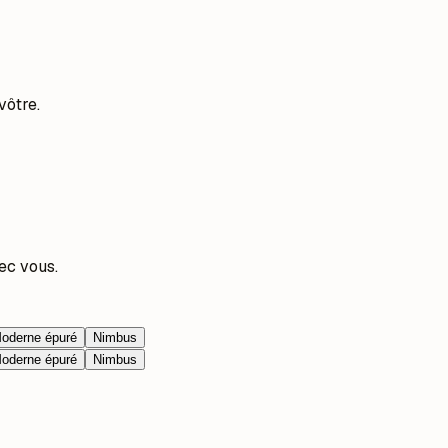
vôtre.
ec vous.
oderne épuré
Nimbus
oderne épuré
Nimbus