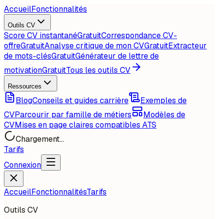
Accueil
Fonctionnalités
Outils CV
Score CV instantané
Gratuit
Correspondance CV-
offre
Gratuit
Analyse critique de mon CV
Gratuit
Extracteur
de mots-clés
Gratuit
Générateur de lettre de
motivation
Gratuit
Tous les outils CV
Ressources
Blog
Conseils et guides carrière
Exemples de
CV
Parcourir par famille de métiers
Modèles de
CV
Mises en page claires compatibles ATS
Chargement...
Tarifs
Connexion
Accueil
Fonctionnalités
Tarifs
Outils CV