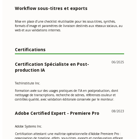
Workflow sous-titres et exports
Mise en place d’une checklist réutilisable pour les sous-titres, synthés,
formats d’image et paramètres de livraison destinés aux réseaux sociaux, au
web et aux validations internes.
Certifications
06/2025
Certification Spécialiste en Post-
production IA
TechInstitute Inc.
Formation axée sur des usages pratiques de l’IA en postproduction, dont
nettoyage de transcriptions, recherche de scènes, références couleur et
contrôles qualité, avec validation éditoriale conservée par le monteur.
08/2023
Adobe Certified Expert - Premiere Pro
Adobe Systems Inc.
Certification attestant une maîtrise opérationnelle d’Adobe Premiere Pro :
organisation de timeline, effets, sous-titres, exports et configuration efficace