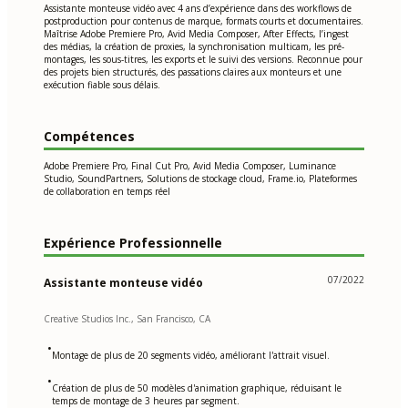
Assistante monteuse vidéo avec 4 ans d’expérience dans des workflows de
postproduction pour contenus de marque, formats courts et documentaires.
Maîtrise Adobe Premiere Pro, Avid Media Composer, After Effects, l’ingest
des médias, la création de proxies, la synchronisation multicam, les pré-
montages, les sous-titres, les exports et le suivi des versions. Reconnue pour
des projets bien structurés, des passations claires aux monteurs et une
exécution fiable sous délais.
Compétences
Adobe Premiere Pro, Final Cut Pro, Avid Media Composer, Luminance
Studio, SoundPartners, Solutions de stockage cloud, Frame.io, Plateformes
de collaboration en temps réel
Expérience Professionnelle
07/2022
Assistante monteuse vidéo
Creative Studios Inc., San Francisco, CA
•
Montage de plus de 20 segments vidéo, améliorant l'attrait visuel.
•
Création de plus de 50 modèles d'animation graphique, réduisant le
temps de montage de 3 heures par segment.