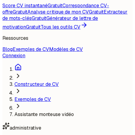
Score CV instantané
Gratuit
Correspondance CV-
offre
Gratuit
Analyse critique de mon CV
Gratuit
Extracteur
de mots-clés
Gratuit
Générateur de lettre de
motivation
Gratuit
Tous les outils CV
Ressources
Blog
Exemples de CV
Modèles de CV
Connexion
Constructeur de CV
Exemples de CV
Assistante monteuse vidéo
administrative