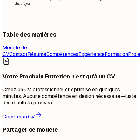
des projets.
Table des matières
Modèle de
CV
Contact
Résumé
Compétences
Expérience
Formation
Proje
Votre Prochain Entretien n'est qu'à un CV
Créez un CV professionnel et optimisé en quelques
minutes. Aucune compétence en design nécessaire—juste
des résultats prouvés.
Créer mon CV
Partager ce modèle