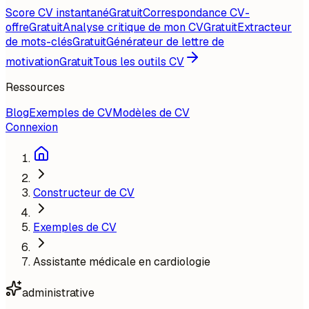
Score CV instantané
Gratuit
Correspondance CV-
offre
Gratuit
Analyse critique de mon CV
Gratuit
Extracteur
de mots-clés
Gratuit
Générateur de lettre de
motivation
Gratuit
Tous les outils CV
Ressources
Blog
Exemples de CV
Modèles de CV
Connexion
Constructeur de CV
Exemples de CV
Assistante médicale en cardiologie
administrative