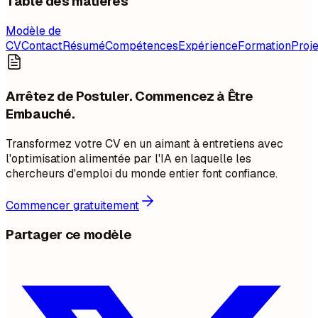
Table des matières
Modèle de
CV
Contact
Résumé
Compétences
Expérience
Formation
Proje
Arrêtez de Postuler. Commencez à Être
Embauché.
Transformez votre CV en un aimant à entretiens avec
l'optimisation alimentée par l'IA en laquelle les
chercheurs d'emploi du monde entier font confiance.
Commencer gratuitement
Partager ce modèle