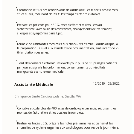
•
Coordonne le flux des rendez-vous de cardiologie, les rappels pré-examen
et les suivis, réduisant de 20 % les temps d’attente évitables.
•
Prépare les patients pour ECG, tests d’effort et visites liées au
cathétérisme, avec saisie des constantes, changements de traitement,
allergies et symptômes dans Epic.
•
Forme cinq assistantes médicales aux check-lists d’accueil cardiologique, à
la préparation ECG et aux standards de documentation, améliorant de 25
% la rotation des salles.
•
Tient des dossiers électroniques exacts pour plus de 50 passages patients
par jour et signale les ordonnances, consentements ou résultats
manquants avant revue médicale.
12/2019 - 05/2022
Assistante Médicale
Clinique de Santé Cardiovasculaire, Seattle, WA
•
Contrôle et code plus de 400 actes de cardiologie par mois, réduisant les
reprises de facturation et les dossiers incomplets.
•
Réalise les tracés ECG, prépare les notes préliminaires et transmet les
anomalies de rythme urgentes aux cardiologues pour revue le jour même.