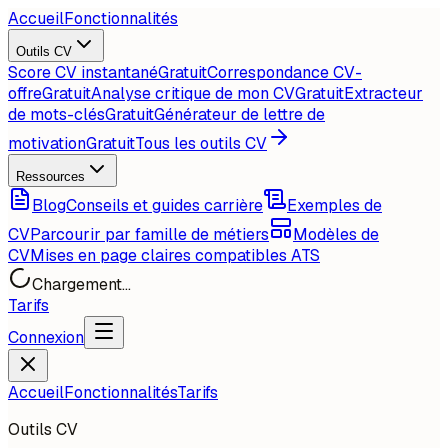
Accueil
Fonctionnalités
Outils CV
Score CV instantané
Gratuit
Correspondance CV-
offre
Gratuit
Analyse critique de mon CV
Gratuit
Extracteur
de mots-clés
Gratuit
Générateur de lettre de
motivation
Gratuit
Tous les outils CV
Ressources
Blog
Conseils et guides carrière
Exemples de
CV
Parcourir par famille de métiers
Modèles de
CV
Mises en page claires compatibles ATS
Chargement...
Tarifs
Connexion
Accueil
Fonctionnalités
Tarifs
Outils CV