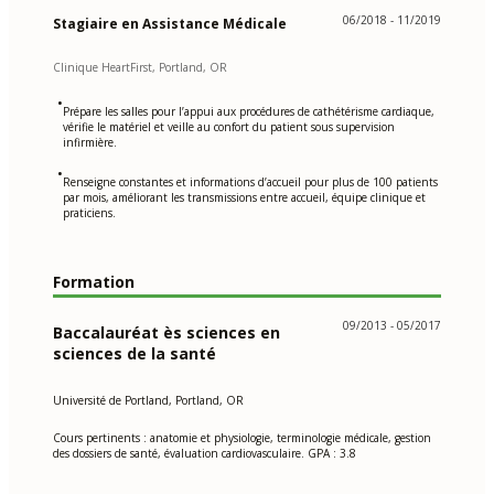
06/2018 - 11/2019
Stagiaire en Assistance Médicale
Clinique HeartFirst, Portland, OR
•
Prépare les salles pour l’appui aux procédures de cathétérisme cardiaque,
vérifie le matériel et veille au confort du patient sous supervision
infirmière.
•
Renseigne constantes et informations d’accueil pour plus de 100 patients
par mois, améliorant les transmissions entre accueil, équipe clinique et
praticiens.
Formation
09/2013 - 05/2017
Baccalauréat ès sciences en
sciences de la santé
Université de Portland, Portland, OR
Cours pertinents : anatomie et physiologie, terminologie médicale, gestion
des dossiers de santé, évaluation cardiovasculaire. GPA : 3.8