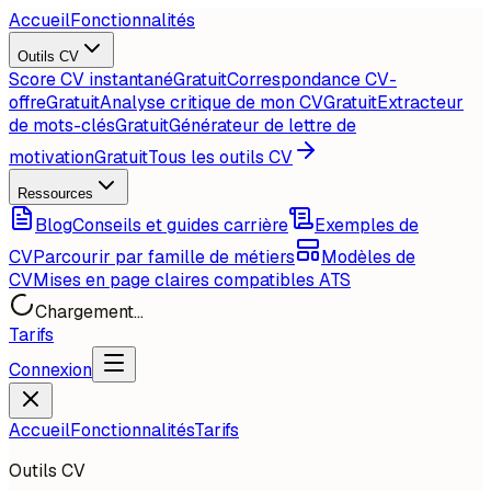
Accueil
Fonctionnalités
Outils CV
Score CV instantané
Gratuit
Correspondance CV-
offre
Gratuit
Analyse critique de mon CV
Gratuit
Extracteur
de mots-clés
Gratuit
Générateur de lettre de
motivation
Gratuit
Tous les outils CV
Ressources
Blog
Conseils et guides carrière
Exemples de
CV
Parcourir par famille de métiers
Modèles de
CV
Mises en page claires compatibles ATS
Chargement...
Tarifs
Connexion
Accueil
Fonctionnalités
Tarifs
Outils CV