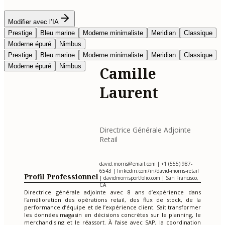
Modifier avec l’IA
Prestige
Bleu marine
Moderne minimaliste
Meridian
Classique
Moderne épuré
Nimbus
Prestige
Bleu marine
Moderne minimaliste
Meridian
Classique
Moderne épuré
Nimbus
Camille
Laurent
Directrice Générale Adjointe
Retail
david.morris@email.com
| +1 (555) 987-
6543 | linkedin.com/in/david-morris-retail
Profil Professionnel
| davidmorrisportfolio.com | San Francisco,
CA
Directrice générale adjointe avec 8 ans d’expérience dans
l’amélioration des opérations retail, des flux de stock, de la
performance d’équipe et de l’expérience client. Sait transformer
les données magasin en décisions concrètes sur le planning, le
merchandising et le réassort. À l’aise avec SAP, la coordination