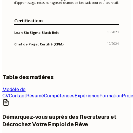
d’apprentissage, notes managers et relances de feedback pour équipes retail.
Certifications
06/2023
Lean Six Sigma Black Belt
10/2024
Chef de Projet Certifié (CPM)
Table des matières
Modèle de
CV
Contact
Résumé
Compétences
Expérience
Formation
Proje
Démarquez-vous auprès des Recruteurs et
Décrochez Votre Emploi de Rêve