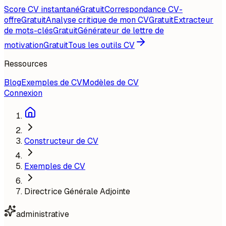
Score CV instantané
Gratuit
Correspondance CV-
offre
Gratuit
Analyse critique de mon CV
Gratuit
Extracteur
de mots-clés
Gratuit
Générateur de lettre de
motivation
Gratuit
Tous les outils CV
Ressources
Blog
Exemples de CV
Modèles de CV
Connexion
Constructeur de CV
Exemples de CV
Directrice Générale Adjointe
administrative