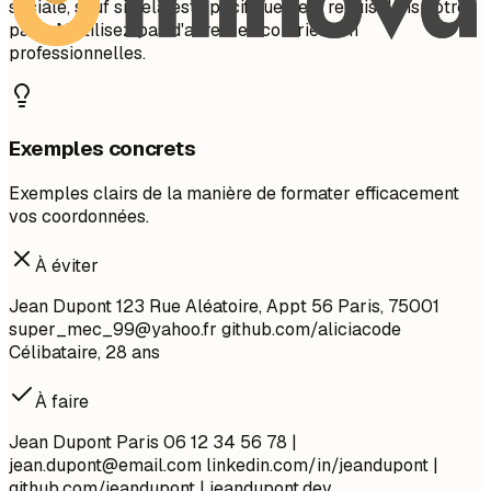
sociale, sauf si cela est spécifiquement requis dans votre
pays. N'utilisez pas d'adresses courriel non
professionnelles.
Exemples concrets
Exemples clairs de la manière de formater efficacement
vos coordonnées.
À éviter
Jean Dupont 123 Rue Aléatoire, Appt 56 Paris, 75001
super_mec_99@yahoo.fr
github.com/aliciacode
Célibataire, 28 ans
À faire
Jean Dupont Paris 06 12 34 56 78 |
jean.dupont@email.com
linkedin.com/in/jeandupont |
github.com/jeandupont | jeandupont.dev