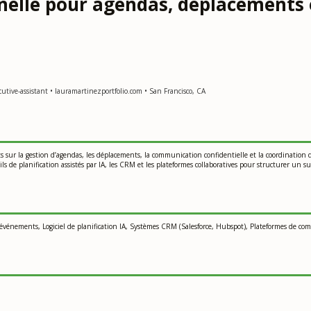
nelle pour agendas, déplacements 
tive-assistant • lauramartinezportfolio.com • San Francisco, CA
ts sur la gestion d’agendas, les déplacements, la communication confidentielle et la coordination
tils de planification assistés par IA, les CRM et les plateformes collaboratives pour structurer un s
vénements, Logiciel de planification IA, Systèmes CRM (Salesforce, Hubspot), Plateformes de comm