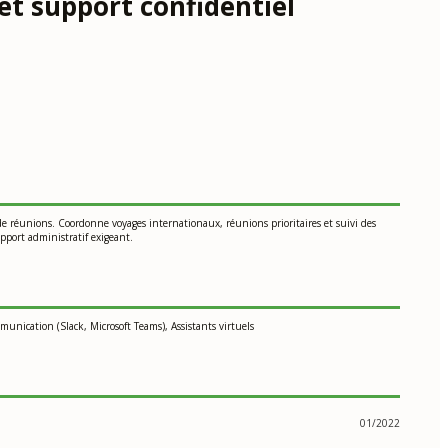
et support confidentiel
 de réunions. Coordonne voyages internationaux, réunions prioritaires et suivi des
upport administratif exigeant.
unication (Slack, Microsoft Teams), Assistants virtuels
01/2022