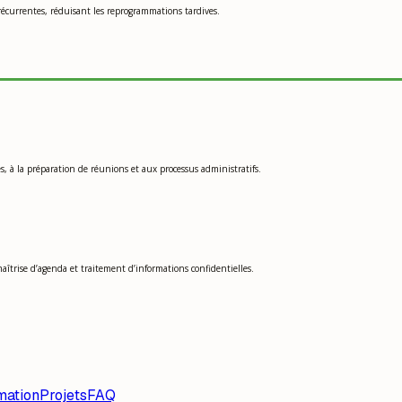
récurrentes, réduisant les reprogrammations tardives.
hes, à la préparation de réunions et aux processus administratifs.
îtrise d’agenda et traitement d’informations confidentielles.
mation
Projets
FAQ