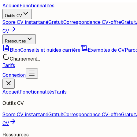
Accueil
Fonctionnalités
Outils CV
Score CV instantané
Gratuit
Correspondance CV-offre
Gratuit
CV
Ressources
Blog
Conseils et guides carrière
Exemples de CV
Parco
Chargement...
Tarifs
Connexion
Accueil
Fonctionnalités
Tarifs
Outils CV
Score CV instantané
Gratuit
Correspondance CV-offre
Gratuit
CV
Ressources