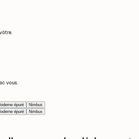
vôtre.
ec vous.
oderne épuré
Nimbus
oderne épuré
Nimbus