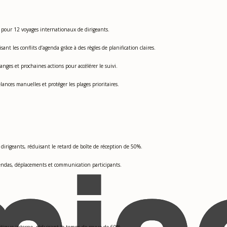
 pour 12 voyages internationaux de dirigeants.
t les conflits d’agenda grâce à des règles de planification claires.
anges et prochaines actions pour accélérer le suivi.
elances manuelles et protéger les plages prioritaires.
3 dirigeants, réduisant le retard de boîte de réception de 50%.
gendas, déplacements et communication participants.
politique interne, réduisant le temps de revue de 60%.