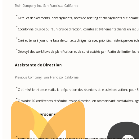
Tech Company Inc, San Francisco, Californie
•
Géré les déplacements, hébergements, notes de briefing et changements d’itinéraire
•
Coordonné plus de 50 réunions de direction, comités et événements clients en réduisan
•
Créé et tenu à jour une base de contacts dirigeants avec priorités, historique des éch
•
Déployé des workflows de planification et de suivi assistés par IA afin de limiter les r
Assistante de Direction
Previous Company, San Francisco, Californie
•
Optimisé le tri des e-mails, la préparation des réunions et le suivi des actions pour 
•
Organisé 10 conférences et séminaires de direction, en coordonnant prestataires, a
Assistante Personnelle
Former Employer Inc, San Francisco, Californie
•
Traité et suivi plus de 200 notes de frais avec justificatifs complets et contrôles de 