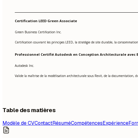
Certification LEED Green Associate
Green Business Certification Inc.
Certification couvrant les principes LEED, la stratégie de site durable, la consommatio
Professionnel Certifié Autodesk en Conception Architecturale avec 
Autodesk Inc.
Valide la maîtrise de la modélisation architecturale sous Revit, de la documentation, du
Table des matières
Modèle de CV
Contact
Résumé
Compétences
Expérience
For