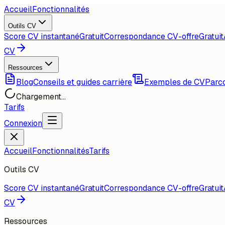
Accueil
Fonctionnalités
Outils CV
Score CV instantané
Gratuit
Correspondance CV-offre
Gratuit
CV
Ressources
Blog
Conseils et guides carrière
Exemples de CV
Parco
Chargement...
Tarifs
Connexion
Accueil
Fonctionnalités
Tarifs
Outils CV
Score CV instantané
Gratuit
Correspondance CV-offre
Gratuit
CV
Ressources