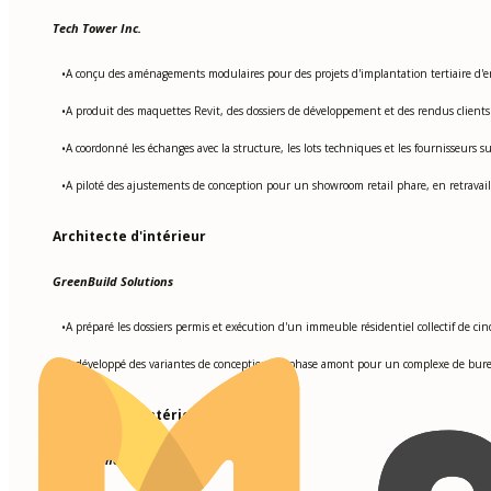
Tech Tower Inc.
A conçu des aménagements modulaires pour des projets d'implantation tertiaire d'en
•
A produit des maquettes Revit, des dossiers de développement et des rendus clients 
•
A coordonné les échanges avec la structure, les lots techniques et les fournisseurs
•
A piloté des ajustements de conception pour un showroom retail phare, en retravaillan
•
Architecte d'intérieur
GreenBuild Solutions
A préparé les dossiers permis et exécution d'un immeuble résidentiel collectif de ci
•
A développé des variantes de conception en phase amont pour un complexe de bureau
•
Architecte d'intérieur junior
Design Innovations LLC