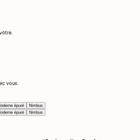
vôtre.
ec vous.
oderne épuré
Nimbus
oderne épuré
Nimbus