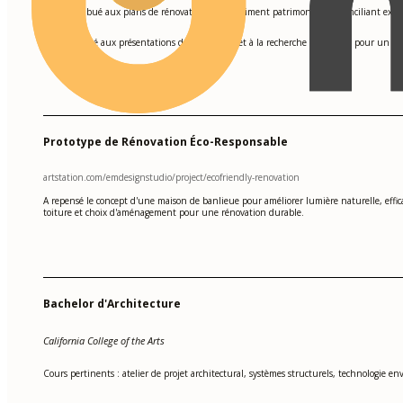
A contribué aux plans de rénovation d'un bâtiment patrimonial, en conciliant exigen
•
A participé aux présentations de conception et à la recherche matériaux pour un ens
•
Prototype de Rénovation Éco-Responsable
artstation.com/emdesignstudio/project/ecofriendly-renovation
A repensé le concept d'une maison de banlieue pour améliorer lumière naturelle, effic
toiture et choix d'aménagement pour une rénovation durable.
Bachelor d'Architecture
California College of the Arts
Cours pertinents : atelier de projet architectural, systèmes structurels, technologie 