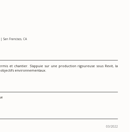
| San Francisco, CA
permis et chantier. S'appuie sur une production rigoureuse sous Revit, la
 objectifs environnementaux.
ue
03/2022