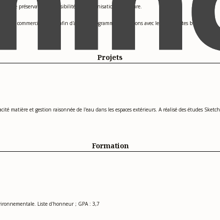
ces de préservation, accessibilité et modernisation intérieure.
emble commercial mixte, afin d'aligner programme et finitions avec les contraintes budgétaires.
Projets
acité matière et gestion raisonnée de l'eau dans les espaces extérieurs. A réalisé des études Ske
Formation
environnementale. Liste d'honneur ; GPA : 3,7