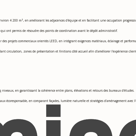
viron 4 200 m², en améliorant les adjacences d'équipe et en facilitant une occupation progressiv
qui ont permis de résoudre des points de coordination avant le dépôt administratif.
 sur des projets commerciaux orientés LEED, en intégrant exigences matériaux, éclairage et perfor
t circulation, zones de présentation et finitions côté accueil afin d'améliorer l'expérience clien
nq niveaux, en garantissant la cohérence entre plans, élévations et retours des bureaux d'études.
x écoresponsable, en comparant façades, lumière naturelle et stratégies d'aménagement avec l'