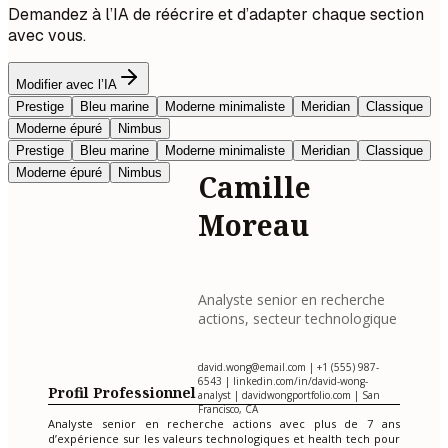
Demandez à l’IA de réécrire et d’adapter chaque section
avec vous.
Modifier avec l’IA
Prestige
Bleu marine
Moderne minimaliste
Meridian
Classique
Moderne épuré
Nimbus
Prestige
Bleu marine
Moderne minimaliste
Meridian
Classique
Moderne épuré
Nimbus
Camille
Moreau
Analyste senior en recherche
actions, secteur technologique
david.wong@email.com
| +1 (555) 987-
6543 | linkedin.com/in/david-wong-
Profil Professionnel
analyst | davidwongportfolio.com | San
Francisco, CA
Analyste senior en recherche actions avec plus de 7 ans
d’expérience sur les valeurs technologiques et health tech pour