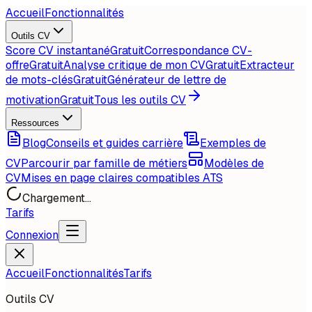
Accueil
Fonctionnalités
Outils CV
Score CV instantané
Gratuit
Correspondance CV-
offre
Gratuit
Analyse critique de mon CV
Gratuit
Extracteur
de mots-clés
Gratuit
Générateur de lettre de
motivation
Gratuit
Tous les outils CV
Ressources
Blog
Conseils et guides carrière
Exemples de
CV
Parcourir par famille de métiers
Modèles de
CV
Mises en page claires compatibles ATS
Chargement...
Tarifs
Connexion
Accueil
Fonctionnalités
Tarifs
Outils CV