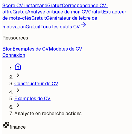
Score CV instantané
Gratuit
Correspondance CV-
offre
Gratuit
Analyse critique de mon CV
Gratuit
Extracteur
de mots-clés
Gratuit
Générateur de lettre de
motivation
Gratuit
Tous les outils CV
Ressources
Blog
Exemples de CV
Modèles de CV
Connexion
Constructeur de CV
Exemples de CV
Analyste en recherche actions
finance