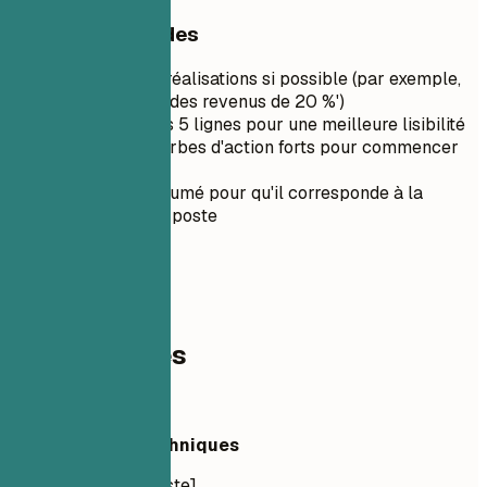
Conseils rapides
Quantifiez les réalisations si possible (par exemple,
'Augmentation des revenus de 20 %')
Gardez-le sous 5 lignes pour une meilleure lisibilité
Utilisez des verbes d'action forts pour commencer
les phrases
Adaptez le résumé pour qu'il corresponde à la
description du poste
03
Compétences
Compétences
Compétences Techniques
Langages : [Liste]