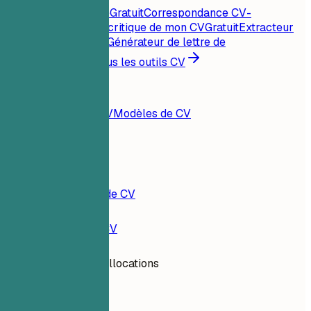
Score CV instantané
Gratuit
Correspondance CV-
offre
Gratuit
Analyse critique de mon CV
Gratuit
Extracteur
de mots-clés
Gratuit
Générateur de lettre de
motivation
Gratuit
Tous les outils CV
Ressources
Blog
Exemples de CV
Modèles de CV
Connexion
Constructeur de CV
Exemples de CV
Analyste des allocations
data-analytics