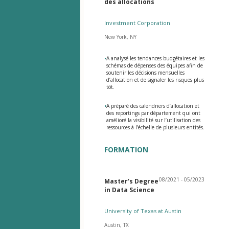
des allocations
Investment Corporation
New York, NY
•
A analysé les tendances budgétaires et les
schémas de dépenses des équipes afin de
soutenir les décisions mensuelles
d’allocation et de signaler les risques plus
tôt.
•
A préparé des calendriers d’allocation et
des reportings par département qui ont
amélioré la visibilité sur l’utilisation des
ressources à l’échelle de plusieurs entités.
FORMATION
08/2021 - 05/2023
Master's Degree
in Data Science
University of Texas at Austin
Austin, TX