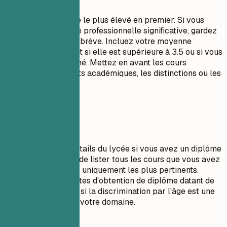
Listez votre diplôme le plus élevé en premier. Si vous
avez une expérience professionnelle significative, gardez
la section formation brève. Incluez votre moyenne
générale uniquement si elle est supérieure à 3.5 ou si vous
êtes un jeune diplômé. Mettez en avant les cours
pertinents, les projets académiques, les distinctions ou les
rôles de leadership.
À éviter
N'incluez pas les détails du lycée si vous avez un diplôme
universitaire. Évitez de lister tous les cours que vous avez
suivis ; sélectionnez uniquement les plus pertinents.
N'incluez pas les dates d'obtention de diplôme datant de
plusieurs décennies si la discrimination par l'âge est une
préoccupation dans votre domaine.