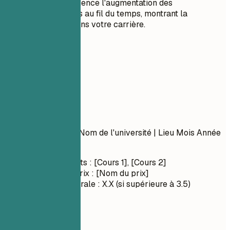
Mettez en évidence l'augmentation des
responsabilités au fil du temps, montrant la
progression dans votre carrière.
05
Formation
Formation
Nom du diplôme
| Nom de l'université | Lieu
Mois Année
– Mois Année
Cours pertinents : [Cours 1], [Cours 2]
Distinctions/Prix : [Nom du prix]
Moyenne générale : X.X (si supérieure à 3.5)
À privilégier