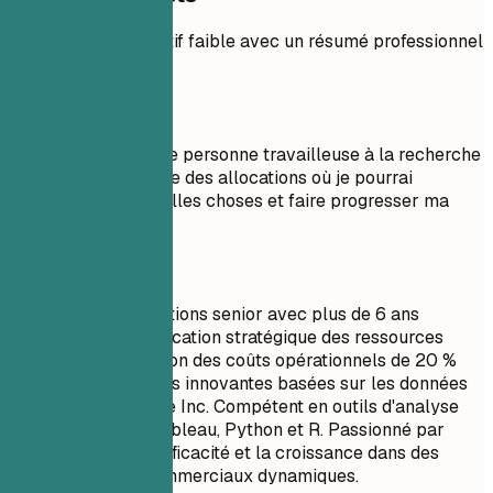
Comparez un objectif faible avec un résumé professionnel
solide.
À éviter
Objectif : Je suis une personne travailleuse à la recherche
d'un poste d'analyste des allocations où je pourrai
apprendre de nouvelles choses et faire progresser ma
carrière.
À faire
Analyste des allocations senior avec plus de 6 ans
d'expérience en allocation stratégique des ressources
financières. Réduction des coûts opérationnels de 20 %
grâce à des solutions innovantes basées sur les données
chez Global Finance Inc. Compétent en outils d'analyse
avancés tels que Tableau, Python et R. Passionné par
l'amélioration de l'efficacité et la croissance dans des
environnements commerciaux dynamiques.