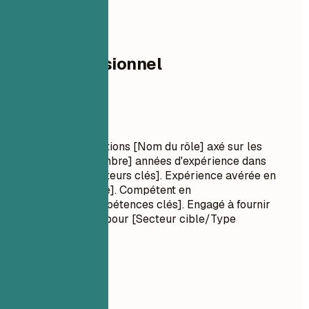
02
Profil professionnel
Profil professionnel
Titre Professionnel
Analyste des allocations [Nom du rôle] axé sur les
résultats, avec [Nombre] années d'expérience dans
[Compétences/Secteurs clés]. Expérience avérée en
[Réalisation majeure]. Compétent en
[Technologies/Compétences clés]. Engagé à fournir
[Valeur spécifique] pour [Secteur cible/Type
d'entreprise].
À privilégier