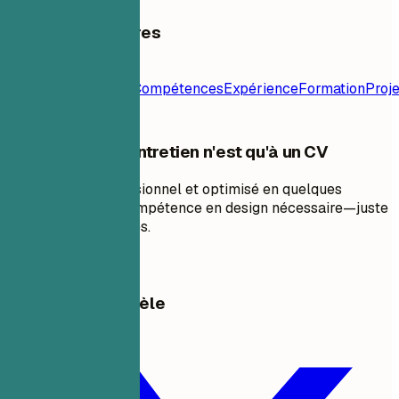
Table des matières
Modèle de
CV
Contact
Résumé
Compétences
Expérience
Formation
Proje
Votre Prochain Entretien n'est qu'à un CV
Créez un CV professionnel et optimisé en quelques
minutes. Aucune compétence en design nécessaire—juste
des résultats prouvés.
Créer mon CV
Partager ce modèle