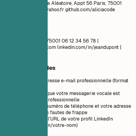
Jean Dupont 123 Rue Aléatoire, Appt 56 Paris, 75001
garsupercool_99@yahoo.fr
github.com/aliciacode
Célibataire, 28 ans
À faire
Jean Dupont Paris, 75001 06 12 34 56 78 |
jean.dupont@email.com
linkedin.com/in/jeandupont |
jeandupont.com
Conseils rapides
Utilisez une adresse e-mail professionnelle (format
prénom.nom)
Assurez-vous que votre messagerie vocale est
configurée et professionnelle
Vérifiez votre numéro de téléphone et votre adresse
e-mail pour les fautes de frappe
Personnalisez l'URL de votre profil LinkedIn
(linkedin.com/in/votre-nom)