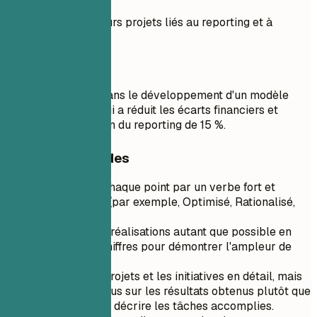
Travaillé sur plusieurs projets liés au reporting et à
l'analyse financière.
À faire
Dirigé une équipe dans le développement d'un modèle
d'analyse avancé qui a réduit les écarts financiers et
amélioré la précision du reporting de 15 %.
Conseils rapides
Commencez chaque point par un verbe fort et
orienté action (par exemple, Optimisé, Rationalisé,
Dirigé).
Quantifiez vos réalisations autant que possible en
utilisant des chiffres pour démontrer l'ampleur de
votre impact.
Décrivez les projets et les initiatives en détail, mais
concentrez-vous sur les résultats obtenus plutôt que
de simplement décrire les tâches accomplies.