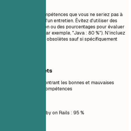
À éviter
Ne listez pas de compétences que vous ne seriez pas à
l'aise d'utiliser lors d'un entretien. Évitez d'utiliser des
barres de progression ou des pourcentages pour évaluer
vos compétences (par exemple, "Java : 80 %"). N'incluez
pas de technologies obsolètes sauf si spécifiquement
requis.
Exemples concrets
Exemple concret montrant les bonnes et mauvaises
pratiques pour les compétences
À éviter
JavaScript, PHP, Ruby on Rails : 95 %
À faire