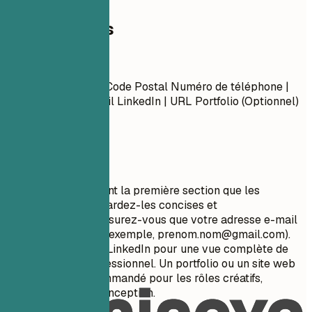
Coordonnées
Coordonnées
Prénom Nom Ville, Code Postal Numéro de téléphone |
Adresse e-mail Profil LinkedIn | URL Portfolio (Optionnel)
À privilégier
Vos coordonnées sont la première section que les
recruteurs voient. Gardez-les concises et
professionnelles. Assurez-vous que votre adresse e-mail
est appropriée (par exemple,
prenom.nom@gmail.com
).
Incluez votre profil LinkedIn pour une vue complète de
votre parcours professionnel. Un portfolio ou un site web
personnel est recommandé pour les rôles créatifs,
techniques ou de conception.