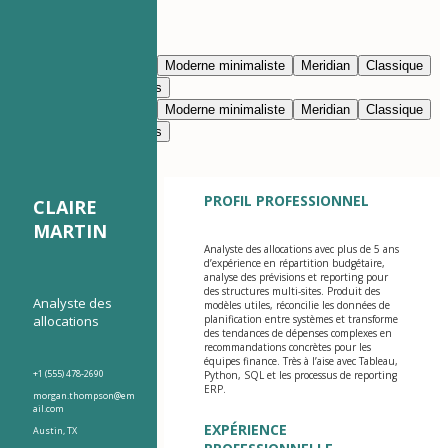
Modifier avec l’IA
Bleu marine
Prestige
Moderne minimaliste
Meridian
Classique
Moderne épuré
Nimbus
Bleu marine
Prestige
Moderne minimaliste
Meridian
Classique
Moderne épuré
Nimbus
PROFIL PROFESSIONNEL
CLAIRE
MARTIN
Analyste des allocations avec plus de 5 ans
d’expérience en répartition budgétaire,
analyse des prévisions et reporting pour
des structures multi-sites. Produit des
Analyste des
modèles utiles, réconcilie les données de
allocations
planification entre systèmes et transforme
des tendances de dépenses complexes en
recommandations concrètes pour les
équipes finance. Très à l’aise avec Tableau,
+1 (555) 478-2690
Python, SQL et les processus de reporting
ERP.
morgan.thompson@em
ail.com
EXPÉRIENCE
Austin, TX