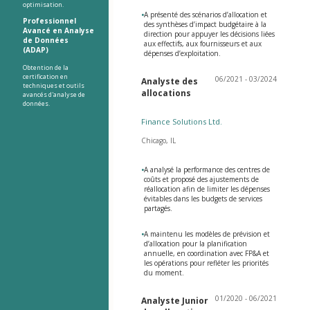
optimisation.
•
A présenté des scénarios d’allocation et
Professionnel
des synthèses d’impact budgétaire à la
Avancé en Analyse
direction pour appuyer les décisions liées
de Données
aux effectifs, aux fournisseurs et aux
(ADAP)
dépenses d’exploitation.
Obtention de la
certification en
06/2021 - 03/2024
Analyste des
techniques et outils
allocations
avancés d'analyse de
données.
Finance Solutions Ltd.
Chicago, IL
•
A analysé la performance des centres de
coûts et proposé des ajustements de
réallocation afin de limiter les dépenses
évitables dans les budgets de services
partagés.
•
A maintenu les modèles de prévision et
d’allocation pour la planification
annuelle, en coordination avec FP&A et
les opérations pour refléter les priorités
du moment.
01/2020 - 06/2021
Analyste Junior