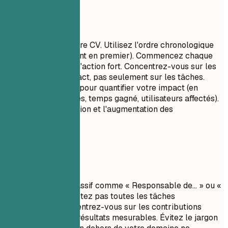
À privilégier
C'est le cœur de votre CV. Utilisez l'ordre chronologique
inversé (le plus récent en premier). Commencez chaque
puce par un verbe d'action fort. Concentrez-vous sur les
réalisations et l'impact, pas seulement sur les tâches.
Utilisez des chiffres pour quantifier votre impact (en
dollars, pourcentages, temps gagné, utilisateurs affectés).
Montrez la progression et l'augmentation des
responsabilités.
À éviter
Évitez le langage passif comme « Responsable de... » ou «
Chargé de.... ». Ne listez pas toutes les tâches
quotidiennes ; concentrez-vous sur les contributions
significatives et les résultats mesurables. Évitez le jargon