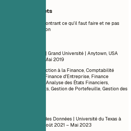
Exemples concrets
Exemple pratique montrant ce qu'il faut faire et ne pas
faire pour la formation
À éviter
Licence en Finance | Grand Université | Anytown, USA
Septembre 2015 – Mai 2019
Cours : Introduction à la Finance, Comptabilité
Intermédiaire, Finance d'Entreprise, Finance
Internationale, Analyse des États Financiers,
Investissements, Gestion de Portefeuille, Gestion des
Risques
À faire
Master en Science des Données | Université du Texas à
Austin | Austin, TX
Août 2021 – Mai 2023