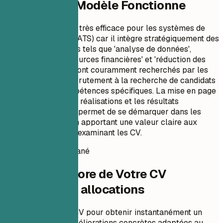
Pourquoi Ce Modèle Fonctionne
Ce format de CV est très efficace pour les systèmes de
suivi des candidats (ATS) car il intègre stratégiquement des
mots-clés pertinents tels que 'analyse de données',
'allocation des ressources financières' et 'réduction des
coûts'. Ces termes sont couramment recherchés par les
responsables du recrutement à la recherche de candidats
possédant des compétences spécifiques. La mise en page
se concentre sur les réalisations et les résultats
quantifiables, ce qui permet de se démarquer dans les
logiciels ATS tout en apportant une valeur claire aux
recruteurs humains examinant les CV.
Score de CV instantané
Vérifiez le Score de Votre CV
Analyste des allocations
Téléchargez votre CV pour obtenir instantanément un
score ATS et des améliorations concrètes adaptées au