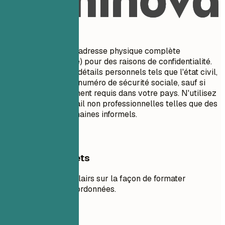
À éviter
N'incluez pas votre adresse physique complète
(numéro/nom de rue) pour des raisons de confidentialité.
Évitez d'inclure des détails personnels tels que l'état civil,
l'âge, la photo ou le numéro de sécurité sociale, sauf si
cela est spécifiquement requis dans votre pays. N'utilisez
pas d'adresses e-mail non professionnelles telles que des
surnoms ou des domaines informels.
Exemples concrets
Voir des exemples clairs sur la façon de formater
efficacement les coordonnées.
À éviter