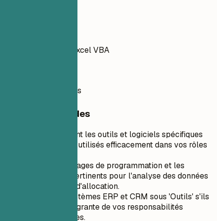
JavaScript, PHP
À éviter
Microsoft Access, Excel VBA
À faire
Tableau, IBM Cognos
Conseils rapides
Mettez en avant les outils et logiciels spécifiques
que vous avez utilisés efficacement dans vos rôles
précédents.
Listez les langages de programmation et les
frameworks pertinents pour l'analyse des données
et la stratégie d'allocation.
Incluez les systèmes ERP et CRM sous 'Outils' s'ils
font partie intégrante de vos responsabilités
professionnelles.