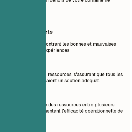
que les recruteurs en dehors de votre domaine ne
comprendront pas.
Exemples concrets
Exemple pratique montrant les bonnes et mauvaises
pratiques pour les expériences
À éviter
Géré l'allocation des ressources, s'assurant que tous les
départements recevaient un soutien adéquat.
À faire
Optimisé l'allocation des ressources entre plusieurs
départements, augmentant l'efficacité opérationnelle de
20 %.
À éviter