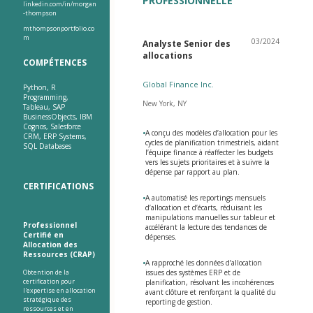
PROFESSIONNELLE
linkedin.com/in/morgan
-thompson
mthompsonportfolio.co
m
03/2024
Analyste Senior des
allocations
COMPÉTENCES
Global Finance Inc.
Python, R
Programming,
New York, NY
Tableau, SAP
BusinessObjects, IBM
Cognos, Salesforce
•
A conçu des modèles d’allocation pour les
CRM, ERP Systems,
cycles de planification trimestriels, aidant
SQL Databases
l’équipe finance à réaffecter les budgets
vers les sujets prioritaires et à suivre la
dépense par rapport au plan.
CERTIFICATIONS
•
A automatisé les reportings mensuels
d’allocation et d’écarts, réduisant les
manipulations manuelles sur tableur et
Professionnel
accélérant la lecture des tendances de
Certifié en
dépenses.
Allocation des
Ressources (CRAP)
•
A rapproché les données d’allocation
Obtention de la
issues des systèmes ERP et de
certification pour
planification, résolvant les incohérences
l'expertise en allocation
avant clôture et renforçant la qualité du
stratégique des
reporting de gestion.
ressources et en