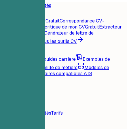
Accueil
Fonctionnalités
Outils CV
Score CV instantané
Gratuit
Correspondance CV-
offre
Gratuit
Analyse critique de mon CV
Gratuit
Extracteur
de mots-clés
Gratuit
Générateur de lettre de
motivation
Gratuit
Tous les outils CV
Ressources
Blog
Conseils et guides carrière
Exemples de
CV
Parcourir par famille de métiers
Modèles de
CV
Mises en page claires compatibles ATS
Chargement...
Tarifs
Connexion
Accueil
Fonctionnalités
Tarifs
Outils CV