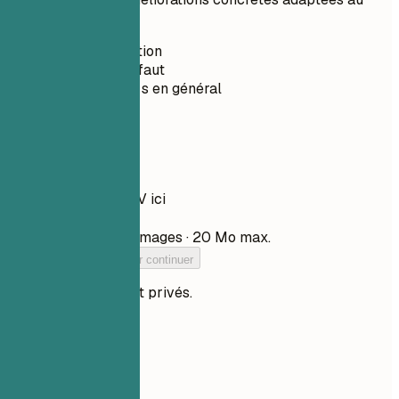
poste.
Sans inscription
Privé par défaut
Moins de 30 s en général
Votre CV
Déposez votre CV ici
Choisir un fichier
PDF, DOCX, TXT et images · 20 Mo max.
Ajoutez votre CV pour continuer
Vos fichiers restent privés.