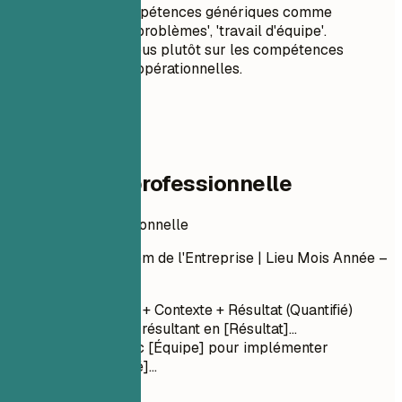
Évitez les compétences génériques comme
'résolution de problèmes', 'travail d'équipe'.
Concentrez-vous plutôt sur les compétences
techniques et opérationnelles.
04
Expérience professionnelle
Expérience professionnelle
Titre du Poste
| Nom de l'Entreprise | Lieu
Mois Année –
Mois Année
Verbe d'action + Contexte + Résultat (Quantifié)
Dirigé [Projet] résultant en [Résultat]...
Collaboré avec [Équipe] pour implémenter
[Fonctionnalité]...