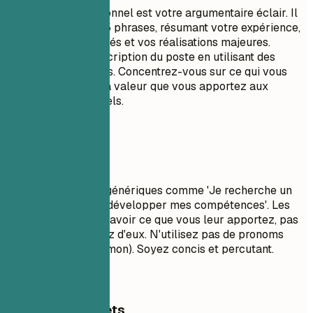
Un résumé professionnel est votre argumentaire éclair. Il
doit comporter 3 à 5 phrases, résumant votre expérience,
vos compétences clés et vos réalisations majeures.
Adaptez-le à la description du poste en utilisant des
mots-clés pertinents. Concentrez-vous sur ce qui vous
rend unique et sur la valeur que vous apportez aux
employeurs potentiels.
À éviter
Évitez les objectifs génériques comme 'Je recherche un
rôle stimulant pour développer mes compétences'. Les
recruteurs veulent savoir ce que vous leur apportez, pas
ce que vous attendez d'eux. N'utilisez pas de pronoms
personnels (je, moi, mon). Soyez concis et percutant.
Exemples concrets