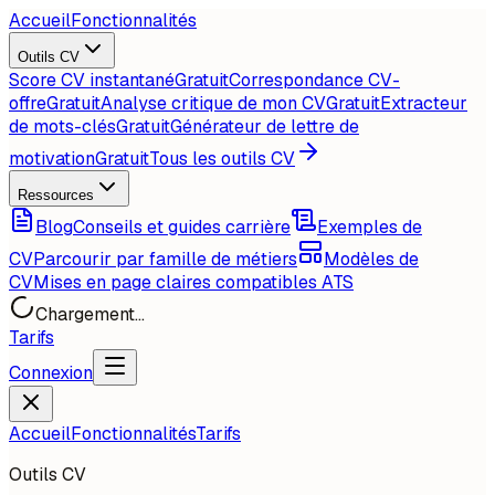
Accueil
Fonctionnalités
Outils CV
Score CV instantané
Gratuit
Correspondance CV-
offre
Gratuit
Analyse critique de mon CV
Gratuit
Extracteur
de mots-clés
Gratuit
Générateur de lettre de
motivation
Gratuit
Tous les outils CV
Ressources
Blog
Conseils et guides carrière
Exemples de
CV
Parcourir par famille de métiers
Modèles de
CV
Mises en page claires compatibles ATS
Chargement...
Tarifs
Connexion
Accueil
Fonctionnalités
Tarifs
Outils CV