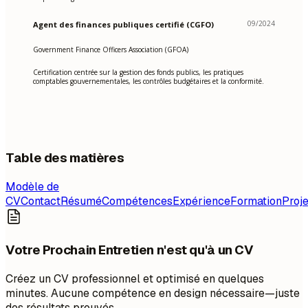
09/2024
Agent des finances publiques certifié (CGFO)
Government Finance Officers Association (GFOA)
Certification centrée sur la gestion des fonds publics, les pratiques
comptables gouvernementales, les contrôles budgétaires et la conformité.
Table des matières
Modèle de
CV
Contact
Résumé
Compétences
Expérience
Formation
Proje
Votre Prochain Entretien n'est qu'à un CV
Créez un CV professionnel et optimisé en quelques
minutes. Aucune compétence en design nécessaire—juste
des résultats prouvés.