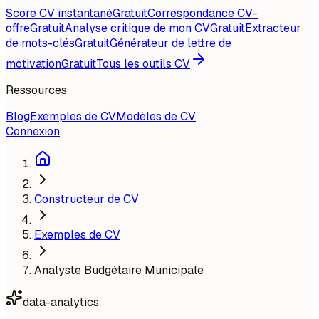
Score CV instantané
Gratuit
Correspondance CV-
offre
Gratuit
Analyse critique de mon CV
Gratuit
Extracteur
de mots-clés
Gratuit
Générateur de lettre de
motivation
Gratuit
Tous les outils CV
Ressources
Blog
Exemples de CV
Modèles de CV
Connexion
Constructeur de CV
Exemples de CV
Analyste Budgétaire Municipale
data-analytics