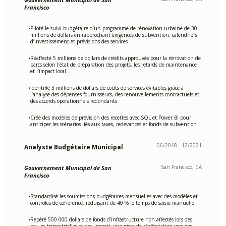
Francisco
Piloté le suivi budgétaire d’un programme de rénovation urbaine de 30
•
millions de dollars en rapprochant exigences de subvention, calendriers
d’investissement et prévisions des services
Réaffecté 5 millions de dollars de crédits approuvés pour la rénovation de
•
parcs selon l’état de préparation des projets, les retards de maintenance
et l’impact local
Identifié 3 millions de dollars de coûts de services évitables grâce à
•
l’analyse des dépenses fournisseurs, des renouvellements contractuels et
des accords opérationnels redondants
Créé des modèles de prévision des recettes avec SQL et Power BI pour
•
anticiper les scénarios liés aux taxes, redevances et fonds de subvention
06/2018 - 12/2021
Analyste Budgétaire Municipal
San Francisco, CA
Gouvernement Municipal de San
Francisco
Standardisé les soumissions budgétaires mensuelles avec des modèles et
•
contrôles de cohérence, réduisant de 40 % le temps de saisie manuelle
Repéré 500 000 dollars de fonds d’infrastructure non affectés lors des
•
revues trimestrielles et documenté une piste de réaffectation vers des