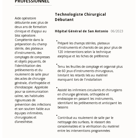
PROFESSIONNEL
Technologiste Chirurgical
Aide opératoire
Débutant
débutante avec plus de
deux ans de formation
clinique et d’appui au
Hôpital Général de San Antonio
06/2023
bloc opératoire.
Compétente dans la
•
Préparé les champs stériles, plateaux
préparation du champ
d’instruments et chariots de cas pour plus de
stérile, des plateaux
120 interventions selon la technique
d’instruments, des
aseptique et les fiches de préférence
comptages de compresses
et objets piquants, de
•
l’identification des
Tenu les feuilles de comptage et organisé plus
prélèvements et du
de 60 jeux d’instruments chirurgicaux,
roulement de salle pour
limitant les retards liés au matériel
des actes de chirurgie
manquant lors de l’installation
générale, d’orthopédie et
d’endoscopie. Appréciée
•
Assisté les infirmiers circulants et chirurgiens
pour sa communication
en chirurgie générale, orthopédie et
calme, ses habitudes
endoscopie en passant les instruments,
rigoureuses de
identifiant les prélèvements et anticipant les
prévention des infections
besoins
et son soutien fiable aux
équipes infirmières,
•
chirurgicales et
Contribué au roulement de salle par le
d’anesthésie.
nettoyage des surfaces, le réassort des
consommables et la vérification du matériel
entre les interventions programmées