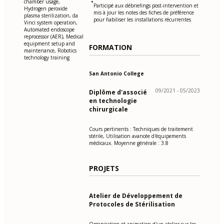
•
chamber usage,
Participé aux débriefings post-intervention et
Hydrogen peroxide
mis à jour les notes des fiches de préférence
plasma sterilization, da
pour fiabiliser les installations récurrentes
Vinci system operation,
Automated endoscope
reprocessor (AER), Medical
equipment setup and
FORMATION
maintenance, Robotics
technology training
San Antonio College
09/2021 - 05/2023
Diplôme d'associé
en technologie
chirurgicale
Cours pertinents : Techniques de traitement
stérile, Utilisation avancée d'équipements
médicaux. Moyenne générale : 3.8
PROJETS
Atelier de Développement de
Protocoles de Stérilisation