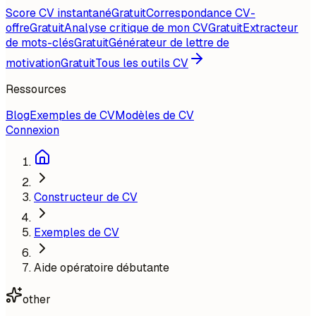
Score CV instantané
Gratuit
Correspondance CV-
offre
Gratuit
Analyse critique de mon CV
Gratuit
Extracteur
de mots-clés
Gratuit
Générateur de lettre de
motivation
Gratuit
Tous les outils CV
Ressources
Blog
Exemples de CV
Modèles de CV
Connexion
Constructeur de CV
Exemples de CV
Aide opératoire débutante
other