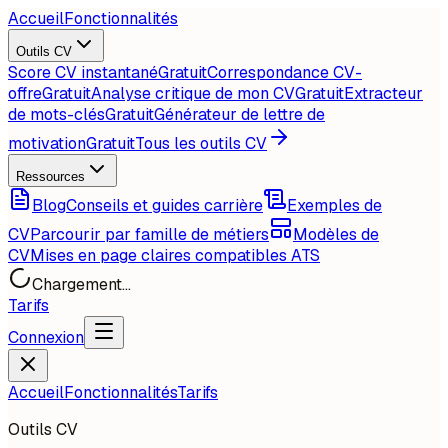
Accueil
Fonctionnalités
Outils CV
Score CV instantané
Gratuit
Correspondance CV-
offre
Gratuit
Analyse critique de mon CV
Gratuit
Extracteur
de mots-clés
Gratuit
Générateur de lettre de
motivation
Gratuit
Tous les outils CV
Ressources
Blog
Conseils et guides carrière
Exemples de
CV
Parcourir par famille de métiers
Modèles de
CV
Mises en page claires compatibles ATS
Chargement...
Tarifs
Connexion
Accueil
Fonctionnalités
Tarifs
Outils CV