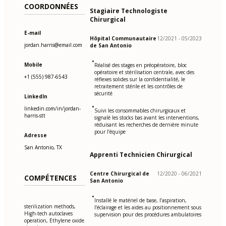
COORDONNÉES
Stagiaire Technologiste
Chirurgical
E-mail
Hôpital Communautaire
12/2021 - 05/2023
jordan.harris@email.com
de San Antonio
•
Mobile
Réalisé des stages en préopératoire, bloc
opératoire et stérilisation centrale, avec des
+1 (555) 987-6543
réflexes solides sur la confidentialité, le
retraitement stérile et les contrôles de
sécurité
LinkedIn
•
linkedin.com/in/jordan-
Suivi les consommables chirurgicaux et
harris-stt
signalé les stocks bas avant les interventions,
réduisant les recherches de dernière minute
pour l’équipe
Adresse
San Antonio, TX
Apprenti Technicien Chirurgical
Centre Chirurgical de
12/2020 - 06/2021
COMPÉTENCES
San Antonio
•
Installé le matériel de base, l’aspiration,
sterilization methods,
l’éclairage et les aides au positionnement sous
High-tech autoclaves
supervision pour des procédures ambulatoires
operation, Ethylene oxide