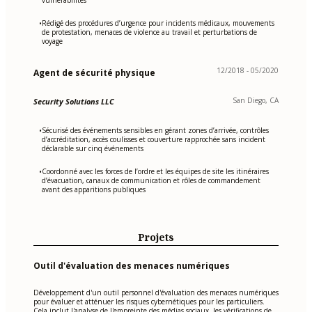
Rédigé des procédures d’urgence pour incidents médicaux, mouvements
•
de protestation, menaces de violence au travail et perturbations de
voyage
12/2018 - 05/2020
Agent de sécurité physique
San Diego, CA
Security Solutions LLC
Sécurisé des événements sensibles en gérant zones d’arrivée, contrôles
•
d’accréditation, accès coulisses et couverture rapprochée sans incident
déclarable sur cinq événements
Coordonné avec les forces de l’ordre et les équipes de site les itinéraires
•
d’évacuation, canaux de communication et rôles de commandement
avant des apparitions publiques
Projets
Outil d'évaluation des menaces numériques
Développement d'un outil personnel d'évaluation des menaces numériques
pour évaluer et atténuer les risques cybernétiques pour les particuliers.
Cela inclut l'analyse de l'empreinte des médias sociaux, les vérifications de