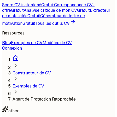
Score CV instantané
Gratuit
Correspondance CV-
offre
Gratuit
Analyse critique de mon CV
Gratuit
Extracteur
de mots-clés
Gratuit
Générateur de lettre de
motivation
Gratuit
Tous les outils CV
Ressources
Blog
Exemples de CV
Modèles de CV
Connexion
Constructeur de CV
Exemples de CV
Agent de Protection Rapprochée
other