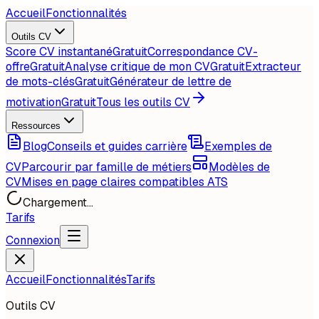
Accueil
Fonctionnalités
Outils CV
Score CV instantané
Gratuit
Correspondance CV-
offre
Gratuit
Analyse critique de mon CV
Gratuit
Extracteur
de mots-clés
Gratuit
Générateur de lettre de
motivation
Gratuit
Tous les outils CV
Ressources
Blog
Conseils et guides carrière
Exemples de
CV
Parcourir par famille de métiers
Modèles de
CV
Mises en page claires compatibles ATS
Chargement...
Tarifs
Connexion
Accueil
Fonctionnalités
Tarifs
Outils CV