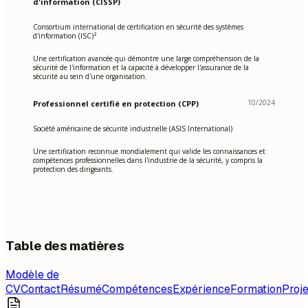
d'information (CISSP)
Consortium international de certification en sécurité des systèmes
d'information (ISC)²
Une certification avancée qui démontre une large compréhension de la
sécurité de l'information et la capacité à développer l'assurance de la
sécurité au sein d'une organisation.
10/2024
Professionnel certifié en protection (CPP)
Société américaine de sécurité industrielle (ASIS International)
Une certification reconnue mondialement qui valide les connaissances et
compétences professionnelles dans l'industrie de la sécurité, y compris la
protection des dirigeants.
Table des matières
Modèle de
CV
Contact
Résumé
Compétences
Expérience
Formation
Proje