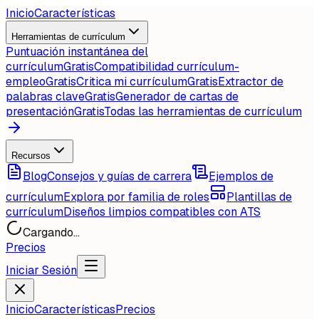
Inicio
Características
Herramientas de currículum
Puntuación instantánea del
currículum
Gratis
Compatibilidad currículum-
empleo
Gratis
Critica mi currículum
Gratis
Extractor de
palabras clave
Gratis
Generador de cartas de
presentación
Gratis
Todas las herramientas de currículum
Recursos
Blog
Consejos y guías de carrera
Ejemplos de
currículum
Explora por familia de roles
Plantillas de
currículum
Diseños limpios compatibles con ATS
Cargando...
Precios
Iniciar Sesión
Inicio
Características
Precios