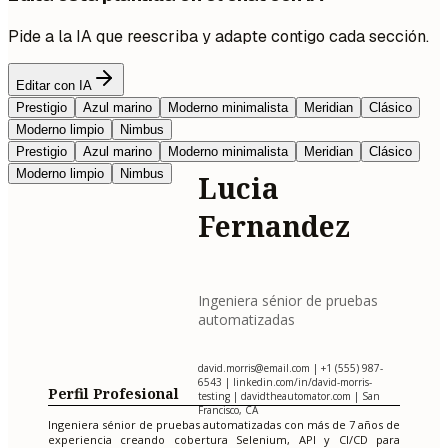
Pide a la IA que reescriba y adapte contigo cada sección.
Editar con IA
Prestigio
Azul marino
Moderno minimalista
Meridian
Clásico
Moderno limpio
Nimbus
Prestigio
Azul marino
Moderno minimalista
Meridian
Clásico
Moderno limpio
Nimbus
Lucia
Fernandez
Ingeniera sénior de pruebas
automatizadas
david.morris@email.com
| +1 (555) 987-
6543 | linkedin.com/in/david-morris-
Perfil Profesional
testing | davidtheautomator.com | San
Francisco, CA
Ingeniera sénior de pruebas automatizadas con más de 7 años de
experiencia creando cobertura Selenium, API y CI/CD para