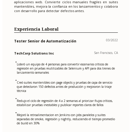
aplicaciones web. Convierte ciclos manuales fragiles en suites
mantenibles, mejora la confianza en los lanzamientos y colabora
con desarrollo para detectar defectos antes.
Experiencia Laboral
03/2022
Tester Senior de Automatización
San Francisco, CA
TechCorp Solutions Inc
•
Lideró un equipo de 4 personas para convertir escenarios críticos de
regresión en pruebas reutilizables de Selenium y API para dos trenes de
lanzamiento semanales
•
Creó suites mantenibles con page objects y pruebas de capa de servicio
que detectaron 150 defectos antes de producción y mejoraron la triaje
técnica
•
Redujo el ciclo de regresión de 4 a 2 semanas al priorizar flujos críticos,
estabilizar pruebas inestables y publicar reportes claros de fallos
•
Mejoró la retroalimentacion en Jenkins con jobs paralelos y suites
separadas de smoke, regresión y nightly, reduciendo el tiempo promedio
de build en 30%