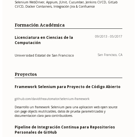
Selenium WebDriver, Appium, JUnit, Cucumber, Jenkins CI/CD, GitLab
CI/CD, Docker Containers, Integración Jira & Confluence
Formación Académica
09/2013 - 05/2017
Licenciatura en Ciencias de la
Computación
San Francisco, CA
Universidad Estatal de San Francisco
Proyectos
Framework Selenium para Proyecto de Código Abierto
github.com/davidtheautomator/selenium-framework
Desarrollo un framework Selenium para una aplicacion web open source
con page objects reutilizables, datos de prueba parametrizados y
documentacion clara para contribuidores.
Pipeline de Integración Continua para Repositorios
Personales de GitHub