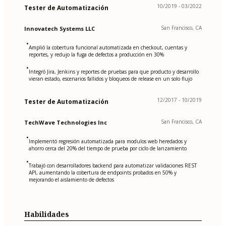
10/2019 - 03/2022
Tester de Automatización
San Francisco, CA
Innovatech Systems LLC
•
Amplió la cobertura funcional automatizada en checkout, cuentas y
reportes, y redujo la fuga de defectos a producción en 30%
•
Integró Jira, Jenkins y reportes de pruebas para que producto y desarrollo
vieran estado, escenarios fallidos y bloqueos de release en un solo flujo
12/2017 - 10/2019
Tester de Automatización
San Francisco, CA
TechWave Technologies Inc
•
Implementó regresión automatizada para modulos web heredados y
ahorro cerca del 20% del tiempo de prueba por ciclo de lanzamiento
•
Trabajó con desarrolladores backend para automatizar validaciones REST
API, aumentando la cobertura de endpoints probados en 50% y
mejorando el aislamiento de defectos
Habilidades