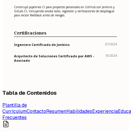
Construyó pipelines CI para proyectos personales en GitHub con Jenkins y
GitLab CI, incluyendo smoke tests, regresión y verificaciones de despliegue
para recibir feedback antes de merges.
Certificaciones
07/2024
Ingeniero Certificado de Jenkins
10/2024
Arquitecto de Soluciones Certificado por AWS -
Asociado
Tabla de Contenidos
Plantilla de
Currículum
Contacto
Resumen
Habilidades
Experiencia
Educa
Frecuentes