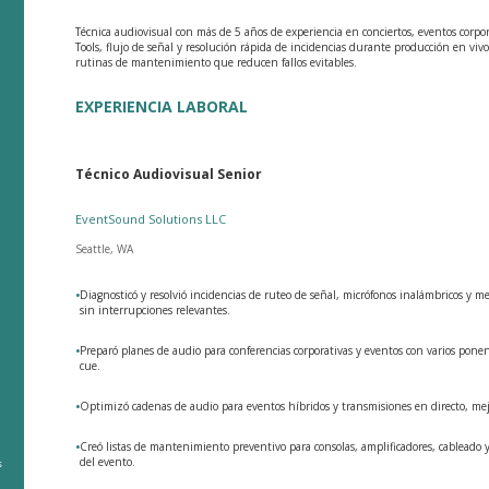
Técnica audiovisual con más de 5 años de experiencia en conciertos, eventos corpor
Tools, flujo de señal y resolución rápida de incidencias durante producción en viv
rutinas de mantenimiento que reducen fallos evitables.
EXPERIENCIA LABORAL
Técnico Audiovisual Senior
EventSound Solutions LLC
Seattle, WA
•
Diagnosticó y resolvió incidencias de ruteo de señal, micrófonos inalámbricos y 
,
sin interrupciones relevantes.
•
Preparó planes de audio para conferencias corporativas y eventos con varios ponen
cue.
•
Optimizó cadenas de audio para eventos híbridos y transmisiones en directo, mej
•
Creó listas de mantenimiento preventivo para consolas, amplificadores, cableado y
del evento.
s