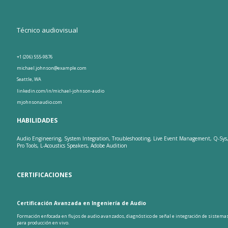
Técnico audiovisual
+1 (206) 555-9876
michael.johnson@example.com
Seattle, WA
linkedin.com/in/michael-johnson-audio
mjohnsonaudio.com
HABILIDADES
Audio Engineering, System Integration, Troubleshooting, Live Event Management, Q-Sys
Pro Tools, L-Acoustics Speakers, Adobe Audition
CERTIFICACIONES
Certificación Avanzada en Ingeniería de Audio
Formación enfocada en flujos de audio avanzados, diagnóstico de señal e integración de sistema
para producción en vivo.