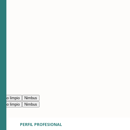
erno limpio
Nimbus
erno limpio
Nimbus
PERFIL PROFESIONAL