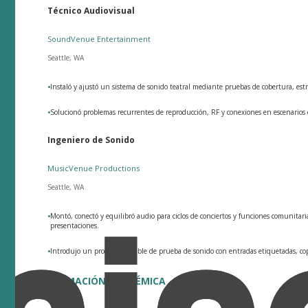
Técnico Audiovisual
SoundVenue Entertainment
Seattle, WA
•
Instaló y ajustó un sistema de sonido teatral mediante pruebas de cobertura, estr
•
Solucionó problemas recurrentes de reproducción, RF y conexiones en escenarios d
Ingeniero de Sonido
MusicVenue Productions
Seattle, WA
•
Montó, conectó y equilibró audio para ciclos de conciertos y funciones comunita
presentaciones.
•
Introdujo un proceso repetible de prueba de sonido con entradas etiquetadas, cop
FORMACIÓN ACADÉMICA