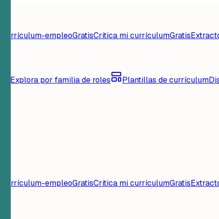
d currículum-empleo
Gratis
Critica mi currículum
Gratis
Extract
lum
Explora por familia de roles
Plantillas de currículum
Di
d currículum-empleo
Gratis
Critica mi currículum
Gratis
Extract