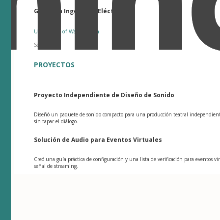
Grado en Ingeniería Eléctrica
University of Washington
Seattle, WA
PROYECTOS
Proyecto Independiente de Diseño de Sonido
Diseñó un paquete de sonido compacto para una producción teatral independiente,
sin tapar el diálogo.
Solución de Audio para Eventos Virtuales
Creó una guía práctica de configuración y una lista de verificación para eventos v
señal de streaming.