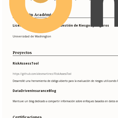
Formación Académica
Licenciatura en Ciencias en Gestión de Riesgos y Seguros
Universidad de Washington
Proyectos
RiskAssessTool
https://github.com/alexmartinez/RiskAssessTool
Desarrollé una herramienta de código abierto para la evaluación de riesgos utilizando
DataDrivenInsuranceBlog
Mantuve un blog dedicado a compartir información sobre enfoques basados en datos en s
Certificaciones