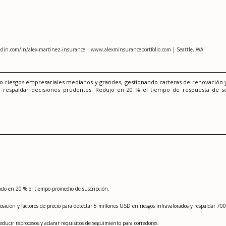
edin.com/in/alex-martinez-insurance | www.alexminsuranceportfolio.com | Seattle, WA
riesgos empresariales medianos y grandes, gestionando carteras de renovación y m
ra respaldar decisiones prudentes. Redujo en 20 % el tiempo de respuesta de sol
iendo en 20 % el tiempo promedio de suscripción.
posición y factores de precio para detectar 5 millones USD en riesgos infravalorados y respaldar 
educir reprocesos y aclarar requisitos de seguimiento para corredores.