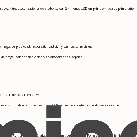
a apoyar tres actualizaciones de productos con 2 millones USD en prima emitida de primer año.
 riesgos de propiedad, responsabilidad civil y cuentas comerciales.
de riesgo, notas de derivación y aprobaciones de excepción.
disputas de pólizas en 20 %.
e precio y contribuir a un aumento de 10 % en margen bruto de cuentas seleccionadas.
esgos, SAS, Python for Data Analysis, Plataformas de Gestión de Pólizas basadas en la Nube, Algori