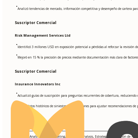
•
Analizó tendencias de mercado, información competitiva y desempeño de cartera par
Suscriptor Comercial
Risk Management Services Ltd
•
Identificó 3 millones USD en exposición potencial a pérdidas al reforzar la revisión de
•
Mejoró en 15 % la precisión de precios mediante documentación más clara de factores 
Suscriptor Comercial
Insurance Innovators Inc
•
Actualizó guías de suscripción para preguntas recurrentes de cobertura, reduciendo 
•
Revisó datos históricos de siniestros y renovaciones para ajustar recomendaciones d
Habilidades
Predictive Analytics, Data Modeling, Statistical Analysis, Estrategias de Gestión de Ri