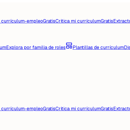
d currículum-empleo
Gratis
Critica mi currículum
Gratis
Extract
lum
Explora por familia de roles
Plantillas de currículum
Di
d currículum-empleo
Gratis
Critica mi currículum
Gratis
Extract