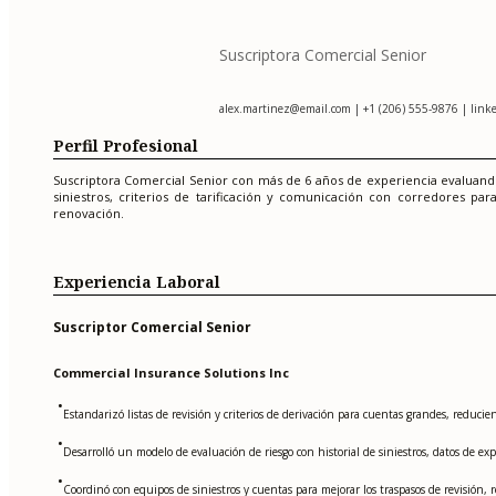
Suscriptora Comercial Senior
alex.martinez@email.com
| +1 (206) 555-9876 | link
Perfil Profesional
Suscriptora Comercial Senior con más de 6 años de experiencia evaluando 
siniestros, criterios de tarificación y comunicación con corredores pa
renovación.
Experiencia Laboral
Suscriptor Comercial Senior
Commercial Insurance Solutions Inc
•
Estandarizó listas de revisión y criterios de derivación para cuentas grandes, reduc
•
Desarrolló un modelo de evaluación de riesgo con historial de siniestros, datos de ex
•
Coordinó con equipos de siniestros y cuentas para mejorar los traspasos de revisión, r