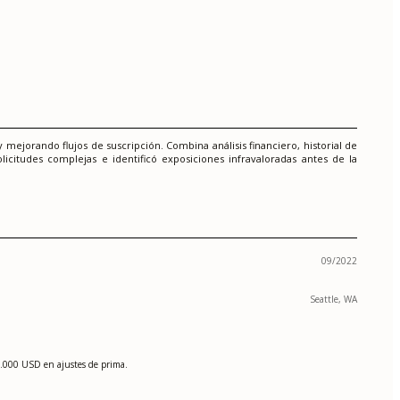
ejorando flujos de suscripción. Combina análisis financiero, historial de
icitudes complejas e identificó exposiciones infravaloradas antes de la
09/2022
Seattle, WA
700.000 USD en ajustes de prima.