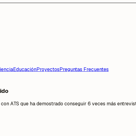
iencia
Educación
Proyectos
Preguntas Frecuentes
ido
e con ATS que ha demostrado conseguir 6 veces más entrevist