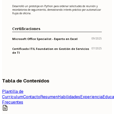
Desarrolló un prototipo en Python para ordenar solicitudes de reunión y
recordatorios de seguimiento, demostrando interés práctico por automatizar
flujos de oficina.
Certificaciones
09/2025
Microsoft Office Specialist - Experto en Excel
07/2025
Certificado ITIL Foundation en Gestión de Servicios
de TI
Tabla de Contenidos
Plantilla de
Currículum
Contacto
Resumen
Habilidades
Experiencia
Educa
Frecuentes