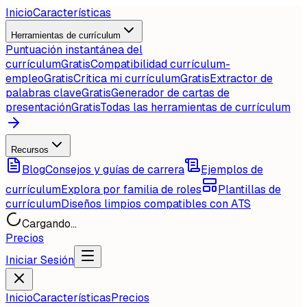
Inicio
Características
Herramientas de currículum
Puntuación instantánea del
currículum
Gratis
Compatibilidad currículum-
empleo
Gratis
Critica mi currículum
Gratis
Extractor de
palabras clave
Gratis
Generador de cartas de
presentación
Gratis
Todas las herramientas de currículum
Recursos
Blog
Consejos y guías de carrera
Ejemplos de
currículum
Explora por familia de roles
Plantillas de
currículum
Diseños limpios compatibles con ATS
Cargando...
Precios
Iniciar Sesión
Inicio
Características
Precios