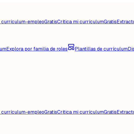
d currículum-empleo
Gratis
Critica mi currículum
Gratis
Extract
lum
Explora por familia de roles
Plantillas de currículum
Di
d currículum-empleo
Gratis
Critica mi currículum
Gratis
Extract