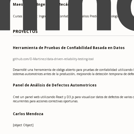
Maestría en Ingeniería Mecánica
 /
e
Cursos relevantes: Ingeniería de Confiabilidad, Análisis Predictivo, Tecnologías de Ma
PROYECTOS
Herramienta de Pruebas de Confiabilidad Basada en Datos
github.com/D-Martinez/data-driven-reliability-testing-tool
Desarrollé una herramienta de código abierto para pruebas de confiabilidad utilizando P
sistemas automotrices antes de la producción, mejorando la detección temprana de defec
Panel de Análisis de Defectos Automotrices
Creé un panel web utilizando React y D3.js para visualizar datos de defectos de varios 
recurrentes para acciones correctivas oportunas.
Carlos Mendoza
[object Object]