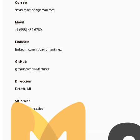
Correo
david.martinez@email.com
Móvil
+1 (555) 432-6789
LinkedIn
linkedin.com/in/david-martinez
GitHub
github.com/D-Martinez
Dirección
Detroit, MI
Sitio web
david-martinez.dev
HABILIDADES