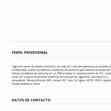
PERFIL PROFESIONAL
Ingeniero senior de calidad automotriz con más de 7 años de experiencia en pruebas d
confiabilidad, análisis de defectos y calidad de lanzamiento para sistemas automotrices.
Redujo los defectos de vehículos en un 30% al liderar la implementación de SPC, análi
causa raíz y planes de acciones correctivas con equipos de ingeniería, manufactura y
proveedores. Maneja Minitab, JMP, normas ISO, Lean Six Sigma, APQP, PPAP y report
calidad basados en datos.
DATOS DE CONTACTO