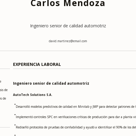
Carlos Mendoza
Ingeniero senior de calidad automotriz
david.martinez@email.com
EXPERIENCIA LABORAL
e
Ingeniero senior de calidad automotriz
sis de
AutoTech Solutions S.A.
es de
•
Desarrolló modelos predictivos de calidad en Minitab y JMP para detectar patrones de fa
•
Implementó controles SPC en verificaciones críticas de producción para dar a planta v
•
Rediseñó protocolos de pruebas de confiabilidad y ayudó a identificar el 90% de los def
•