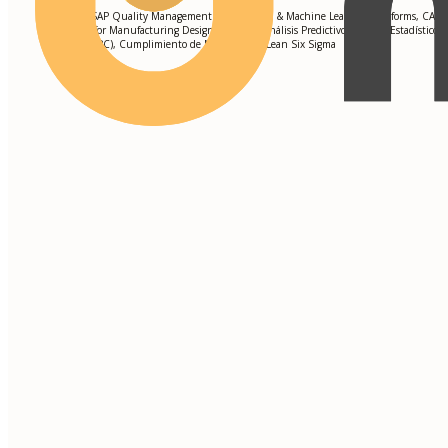
Minitab, SAP Quality Management Solutions, AI & Machine Learning Platforms, CATIA
AutoCAD for Manufacturing Design Software, Análisis Predictivo, Control Estadístico d
Procesos (SPC), Cumplimiento de Normas ISO, Lean Six Sigma