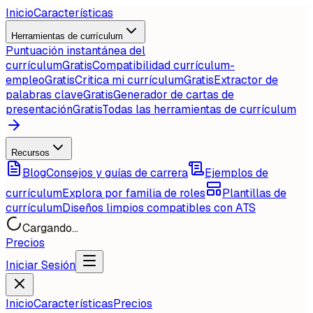
Inicio
Características
Herramientas de currículum
Puntuación instantánea del
currículum
Gratis
Compatibilidad currículum-
empleo
Gratis
Critica mi currículum
Gratis
Extractor de
palabras clave
Gratis
Generador de cartas de
presentación
Gratis
Todas las herramientas de currículum
Recursos
Blog
Consejos y guías de carrera
Ejemplos de
currículum
Explora por familia de roles
Plantillas de
currículum
Diseños limpios compatibles con ATS
Cargando...
Precios
Iniciar Sesión
Inicio
Características
Precios