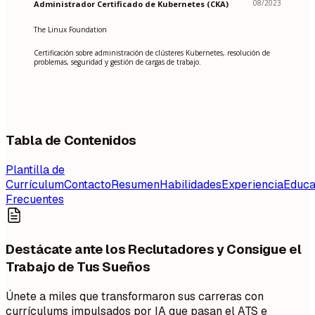
08/2023
Administrador Certificado de Kubernetes (CKA)
The Linux Foundation
Certificación sobre administración de clústeres Kubernetes, resolución de
problemas, seguridad y gestión de cargas de trabajo.
Tabla de Contenidos
Plantilla de
Currículum
Contacto
Resumen
Habilidades
Experiencia
Educa
Frecuentes
Destácate ante los Reclutadores y Consigue el
Trabajo de Tus Sueños
Únete a miles que transformaron sus carreras con
currículums impulsados por IA que pasan el ATS e