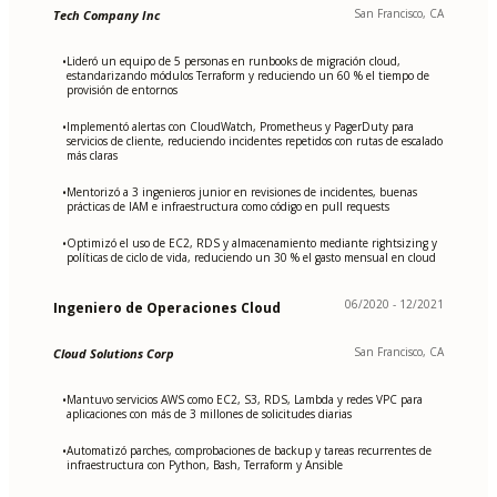
San Francisco, CA
Tech Company Inc
Lideró un equipo de 5 personas en runbooks de migración cloud,
•
estandarizando módulos Terraform y reduciendo un 60 % el tiempo de
provisión de entornos
Implementó alertas con CloudWatch, Prometheus y PagerDuty para
•
servicios de cliente, reduciendo incidentes repetidos con rutas de escalado
más claras
Mentorizó a 3 ingenieros junior en revisiones de incidentes, buenas
•
prácticas de IAM e infraestructura como código en pull requests
Optimizó el uso de EC2, RDS y almacenamiento mediante rightsizing y
•
políticas de ciclo de vida, reduciendo un 30 % el gasto mensual en cloud
06/2020 - 12/2021
Ingeniero de Operaciones Cloud
San Francisco, CA
Cloud Solutions Corp
Mantuvo servicios AWS como EC2, S3, RDS, Lambda y redes VPC para
•
aplicaciones con más de 3 millones de solicitudes diarias
Automatizó parches, comprobaciones de backup y tareas recurrentes de
•
infraestructura con Python, Bash, Terraform y Ansible