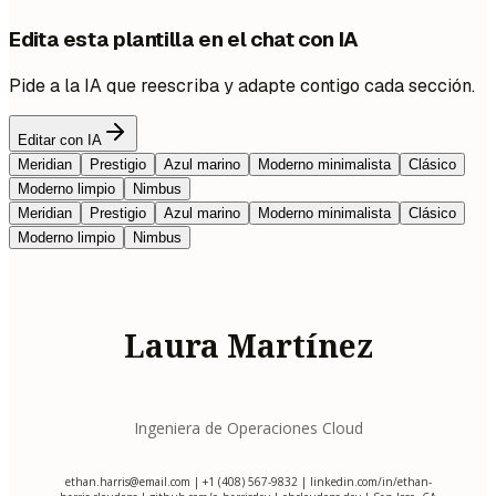
Edita esta plantilla en el chat con IA
Pide a la IA que reescriba y adapte contigo cada sección.
Editar con IA
Meridian
Prestigio
Azul marino
Moderno minimalista
Clásico
Moderno limpio
Nimbus
Meridian
Prestigio
Azul marino
Moderno minimalista
Clásico
Moderno limpio
Nimbus
Laura Martínez
Ingeniera de Operaciones Cloud
ethan.harris@email.com
| +1 (408) 567-9832 | linkedin.com/in/ethan-