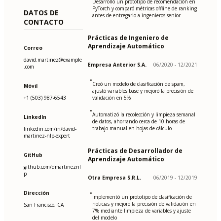
Desarrolló un prototipo de recomendación en
PyTorch y comparó métricas offline de ranking
DATOS DE
antes de entregarlo a ingenieros senior
CONTACTO
Prácticas de Ingeniero de
Aprendizaje Automático
Correo
david.martinez@example
Empresa Anterior S.A.
06/2020 - 12/2021
.com
•
Creó un modelo de clasificación de spam,
Móvil
ajustó variables base y mejoró la precisión de
+1 (503) 987-6543
validación en 5%
•
Automatizó la recolección y limpieza semanal
LinkedIn
de datos, ahorrando cerca de 10 horas de
trabajo manual en hojas de cálculo
linkedin.com/in/david-
martinez-nlp-expert
Prácticas de Desarrollador de
GitHub
Aprendizaje Automático
github.com/dmartineznl
p
Otra Empresa S.R.L.
06/2019 - 12/2019
•
Dirección
Implementó un prototipo de clasificación de
noticias y mejoró la precisión de validación en
San Francisco, CA
7% mediante limpieza de variables y ajuste
del modelo