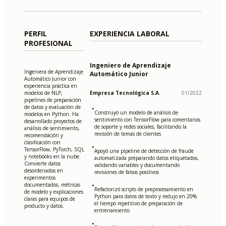
PERFIL
EXPERIENCIA LABORAL
PROFESIONAL
Ingeniero de Aprendizaje
Ingeniera de Aprendizaje
Automático Junior
Automático Junior con
experiencia práctica en
modelos de NLP,
Empresa Tecnológica S.A.
01/2022
pipelines de preparación
de datos y evaluación de
•
Construyó un modelo de análisis de
modelos en Python. Ha
sentimiento con TensorFlow para comentarios
desarrollado proyectos de
de soporte y redes sociales, facilitando la
análisis de sentimiento,
revisión de temas de clientes
recomendación y
clasificación con
•
TensorFlow, PyTorch, SQL
Apoyó una pipeline de detección de fraude
y notebooks en la nube.
automatizada preparando datos etiquetados,
Convierte datos
validando variables y documentando
desordenados en
revisiones de falsos positivos
experimentos
documentados, métricas
•
Refactorizó scripts de preprocesamiento en
de modelo y explicaciones
Python para datos de texto y redujo en 20%
claras para equipos de
el tiempo repetitivo de preparación de
producto y datos.
entrenamiento
•