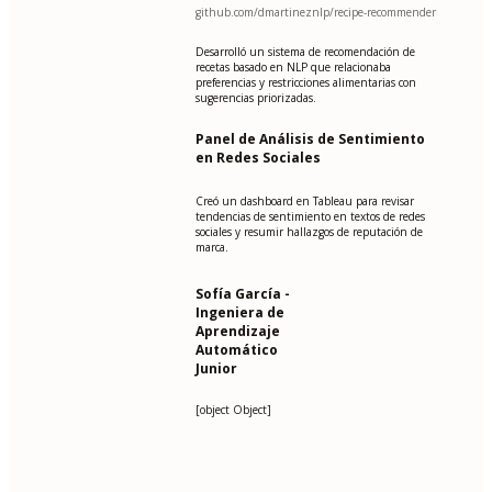
github.com/dmartineznlp/recipe-recommender
Desarrolló un sistema de recomendación de
recetas basado en NLP que relacionaba
preferencias y restricciones alimentarias con
sugerencias priorizadas.
Panel de Análisis de Sentimiento
en Redes Sociales
Creó un dashboard en Tableau para revisar
tendencias de sentimiento en textos de redes
sociales y resumir hallazgos de reputación de
marca.
Sofía García -
Ingeniera de
Aprendizaje
Automático
Junior
[object Object]