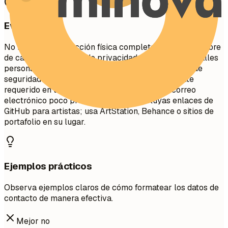
Evita esto
No incluyas tu dirección física completa (número/nombre
de calle) por motivos de privacidad. Evita incluir detalles
personales como estado civil, edad, foto o número de
seguridad social a menos que sea específicamente
requerido en tu país. No uses direcciones de correo
electrónico poco profesionales. NO incluyas enlaces de
GitHub para artistas; usa ArtStation, Behance o sitios de
portafolio en su lugar.
Ejemplos prácticos
Observa ejemplos claros de cómo formatear los datos de
contacto de manera efectiva.
Mejor no