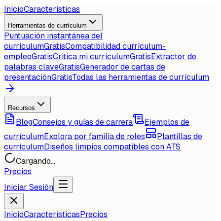
Inicio
Características
Herramientas de currículum
Puntuación instantánea del
currículum
Gratis
Compatibilidad currículum-
empleo
Gratis
Critica mi currículum
Gratis
Extractor de
palabras clave
Gratis
Generador de cartas de
presentación
Gratis
Todas las herramientas de currículum
Recursos
Blog
Consejos y guías de carrera
Ejemplos de
currículum
Explora por familia de roles
Plantillas de
currículum
Diseños limpios compatibles con ATS
Cargando...
Precios
Iniciar Sesión
Inicio
Características
Precios