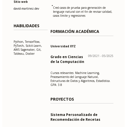
Sitio web
•
Creó casos de prueba para generación de
david-martinez.dev
lenguaje natural con el fin de revisar calidad,
casos límite y regresiones
HABILIDADES
FORMACIÓN ACADÉMICA
Python, TensorFlow,
PyTorch, Scikit-Learn,
Universidad XYZ
AWS Sagemaker, Git,
Tableau, Docker
09/2021 - 05/2025
Grado en Ciencias
de la Computación
Cursos relevantes: Machine Learning,
Procesamiento del Lenguaje Natural,
Estructuras de Datos y Algoritmos, Estadística.
GPA: 3.8
PROYECTOS
Sistema Personalizado de
Recomendación de Recetas