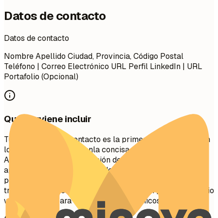
Datos de contacto
Datos de contacto
Nombre Apellido Ciudad, Provincia, Código Postal
Teléfono | Correo Electrónico URL Perfil LinkedIn | URL
Portafolio (Opcional)
Qué conviene incluir
Tu información de contacto es la primera sección que ven
los reclutadores. Mantenla concisa y profesional.
Asegúrate de que tu dirección de correo electrónico sea
apropiada (ej.
nombre.apellido@gmail.com
). Incluye tu
perfil de LinkedIn para una visión completa de tu
trayectoria profesional. Se recomienda un portafolio o sitio
web personal para roles creativos, técnicos o de diseño.