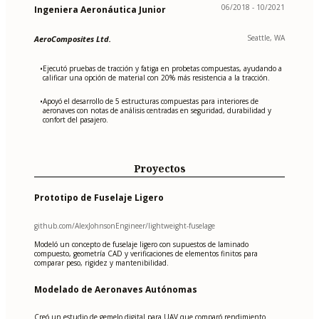
06/2018 - 10/2021
Ingeniera Aeronáutica Junior
Seattle, WA
AeroComposites Ltd.
Ejecutó pruebas de tracción y fatiga en probetas compuestas, ayudando a
•
calificar una opción de material con 20% más resistencia a la tracción.
Apoyó el desarrollo de 5 estructuras compuestas para interiores de
•
aeronaves con notas de análisis centradas en seguridad, durabilidad y
confort del pasajero.
Proyectos
Prototipo de Fuselaje Ligero
github.com/AlexJohnsonEngineer/lightweight-fuselage
Modeló un concepto de fuselaje ligero con supuestos de laminado
compuesto, geometría CAD y verificaciones de elementos finitos para
comparar peso, rigidez y mantenibilidad.
Modelado de Aeronaves Autónomas
Creó un estudio de gemelo digital para UAV que comparó rendimiento