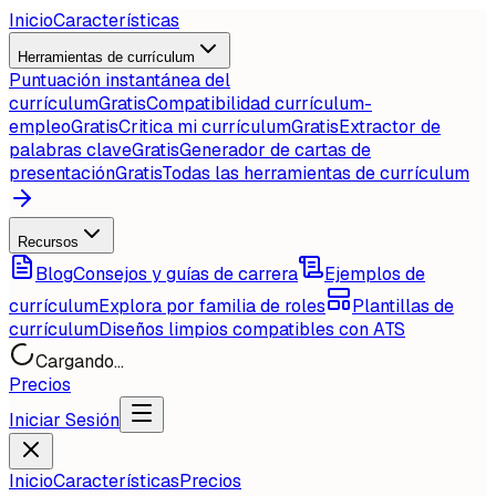
Inicio
Características
Herramientas de currículum
Puntuación instantánea del
currículum
Gratis
Compatibilidad currículum-
empleo
Gratis
Critica mi currículum
Gratis
Extractor de
palabras clave
Gratis
Generador de cartas de
presentación
Gratis
Todas las herramientas de currículum
Recursos
Blog
Consejos y guías de carrera
Ejemplos de
currículum
Explora por familia de roles
Plantillas de
currículum
Diseños limpios compatibles con ATS
Cargando...
Precios
Iniciar Sesión
Inicio
Características
Precios