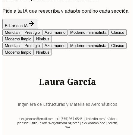
Pide a la IA que reescriba y adapte contigo cada sección.
Editar con IA
Meridian
Prestigio
Azul marino
Moderno minimalista
Clásico
Moderno limpio
Nimbus
Meridian
Prestigio
Azul marino
Moderno minimalista
Clásico
Moderno limpio
Nimbus
Laura García
Ingeniera de Estructuras y Materiales Aeronáuticos
alex.johnson@email.com
| +1 (555) 987-6543 | linkedin.com/in/alex-
johnson | github.com/AlexJohnsonEngineer | alexjohnson.dev | Seattle,
WA