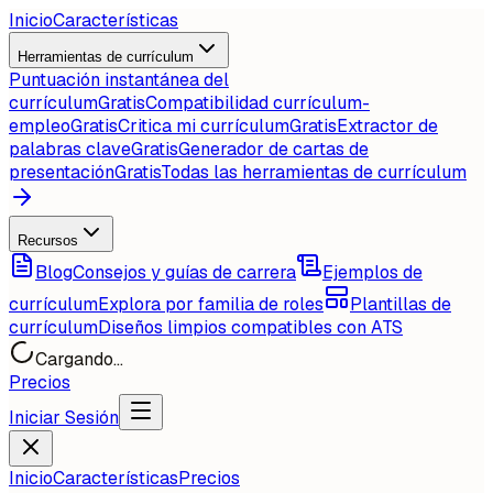
Inicio
Características
Herramientas de currículum
Puntuación instantánea del
currículum
Gratis
Compatibilidad currículum-
empleo
Gratis
Critica mi currículum
Gratis
Extractor de
palabras clave
Gratis
Generador de cartas de
presentación
Gratis
Todas las herramientas de currículum
Recursos
Blog
Consejos y guías de carrera
Ejemplos de
currículum
Explora por familia de roles
Plantillas de
currículum
Diseños limpios compatibles con ATS
Cargando...
Precios
Iniciar Sesión
Inicio
Características
Precios