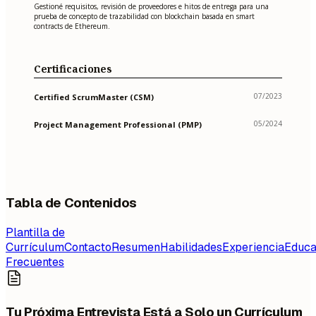
Gestioné requisitos, revisión de proveedores e hitos de entrega para una
prueba de concepto de trazabilidad con blockchain basada en smart
contracts de Ethereum.
Certificaciones
07/2023
Certified ScrumMaster (CSM)
05/2024
Project Management Professional (PMP)
Tabla de Contenidos
Plantilla de
Currículum
Contacto
Resumen
Habilidades
Experiencia
Educa
Frecuentes
Tu Próxima Entrevista Está a Solo un Currículum