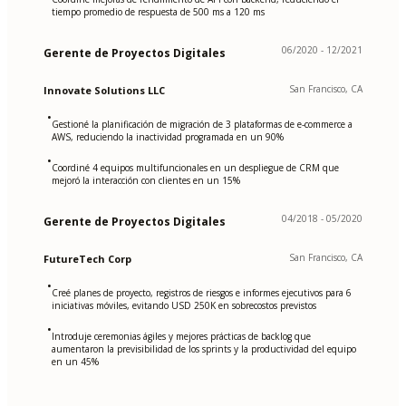
tiempo promedio de respuesta de 500 ms a 120 ms
06/2020 - 12/2021
Gerente de Proyectos Digitales
San Francisco, CA
Innovate Solutions LLC
•
Gestioné la planificación de migración de 3 plataformas de e-commerce a
AWS, reduciendo la inactividad programada en un 90%
•
Coordiné 4 equipos multifuncionales en un despliegue de CRM que
mejoró la interacción con clientes en un 15%
04/2018 - 05/2020
Gerente de Proyectos Digitales
San Francisco, CA
FutureTech Corp
•
Creé planes de proyecto, registros de riesgos e informes ejecutivos para 6
iniciativas móviles, evitando USD 250K en sobrecostos previstos
•
Introduje ceremonias ágiles y mejores prácticas de backlog que
aumentaron la previsibilidad de los sprints y la productividad del equipo
en un 45%