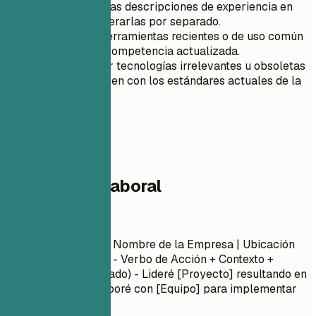
integradas en las descripciones de experiencia en
lugar de enumerarlas por separado.
Incluye solo herramientas recientes o de uso común
para mostrar competencia actualizada.
Evita enumerar tecnologías irrelevantes u obsoletas
que no se alineen con los estándares actuales de la
industria.
04
Experiencia laboral
Experiencia laboral
Título del Puesto
| Nombre de la Empresa | Ubicación
Mes Año – Mes Año
- Verbo de Acción + Contexto +
Resultado (Cuantificado) - Lideré [Proyecto] resultando en
[Resultado]... - Colaboré con [Equipo] para implementar
[Característica]...