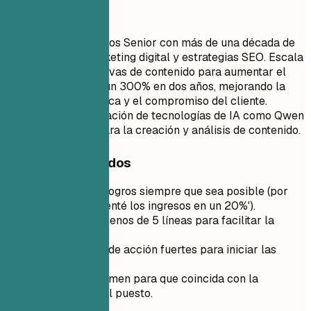
Mejor así
Gerente de Contenidos Senior con más de una década de
experiencia en marketing digital y estrategias SEO. Escala
exitosamente iniciativas de contenido para aumentar el
tráfico orgánico en un 300% en dos años, mejorando la
visibilidad de la marca y el compromiso del cliente.
Experta en la integración de tecnologías de IA como Qwen
de Alibaba Cloud para la creación y análisis de contenido.
Consejos rápidos
Cuantifica los logros siempre que sea posible (por
ejemplo, 'Aumenté los ingresos en un 20%').
Mantenlo en menos de 5 líneas para facilitar la
lectura.
Utiliza verbos de acción fuertes para iniciar las
oraciones.
Adapta el resumen para que coincida con la
descripción del puesto.