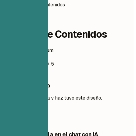
Gerenta de Contenidos
content
Gerenta de Contenidos
Ejemplo de currículum
4.5
/ 5
Usa esta plantilla
Añade tu experiencia y haz tuyo este diseño.
Usar plantilla
Edita esta plantilla en el chat con IA