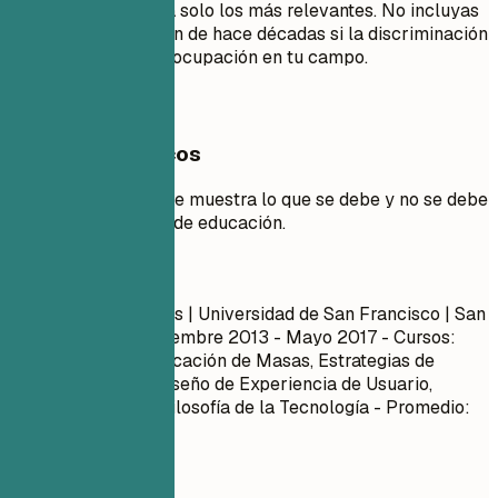
tomaste; selecciona solo los más relevantes. No incluyas
fechas de graduación de hace décadas si la discriminación
por edad es una preocupación en tu campo.
Ejemplos prácticos
Ejemplo práctico que muestra lo que se debe y no se debe
hacer en la sección de educación.
Mejor no
Licenciatura en Artes | Universidad de San Francisco | San
Francisco, CA
Septiembre 2013 - Mayo 2017
- Cursos:
Teoría de la Comunicación de Masas, Estrategias de
Medios Digitales, Diseño de Experiencia de Usuario,
Literatura Inglesa, Filosofía de la Tecnología - Promedio:
3.4
Mejor así