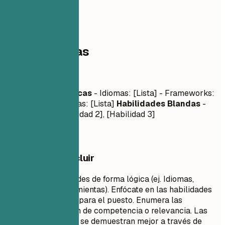
03
Competencias
Competencias
Habilidades Técnicas
- Idiomas: [Lista] - Frameworks:
[Lista] - Herramientas: [Lista]
Habilidades Blandas
-
[Habilidad 1], [Habilidad 2], [Habilidad 3]
Qué conviene incluir
Agrupa tus habilidades de forma lógica (ej. Idiomas,
Frameworks, Herramientas). Enfócate en las habilidades
técnicas relevantes para el puesto. Enumera las
habilidades en orden de competencia o relevancia. Las
habilidades blandas se demuestran mejor a través de