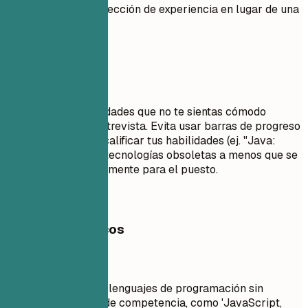
puntos clave en tu sección de experiencia en lugar de una
lista simple.
Evita esto
No enumeres habilidades que no te sientas cómodo
utilizando en una entrevista. Evita usar barras de progreso
o porcentajes para calificar tus habilidades (ej. "Java:
80%"). No incluyas tecnologías obsoletas a menos que se
requieran específicamente para el puesto.
Ejemplos prácticos
Mejor no
Enumerar múltiples lenguajes de programación sin
especificar niveles de competencia, como 'JavaScript,