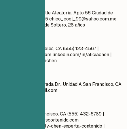
Mejor no
Juan Pérez 1234 Calle Aleatoria, Apto 56 Ciudad de
México, CDMX 12345
chico_cool_99@yahoo.com.mx
github.com/aliciacode Soltero, 28 años
Mejor así
Alicia Chen Los Ángeles, CA (555) 123-4567 |
alicia.chen@email.com
linkedin.com/in/aliciachen |
artstation.com/aliciachen
Mejor no
Emily Chen 100 Privada Dr., Unidad A San Francisco, CA
emilychen@webmail.com
Mejor así
Emily Chen San Francisco, CA (555) 432-6789 |
emily.chen@expertoscontenido.com
linkedin.com/in/emily-chen-experta-contenido |