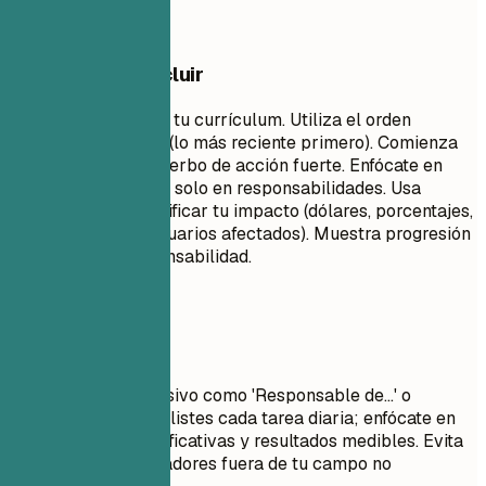
Qué conviene incluir
Este es el núcleo de tu currículum. Utiliza el orden
cronológico inverso (lo más reciente primero). Comienza
cada punto con un verbo de acción fuerte. Enfócate en
logros e impacto, no solo en responsabilidades. Usa
números para cuantificar tu impacto (dólares, porcentajes,
tiempo ahorrado, usuarios afectados). Muestra progresión
y aumento de responsabilidad.
Evita esto
Evita el lenguaje pasivo como 'Responsable de...' o
'Encargado de...'. No listes cada tarea diaria; enfócate en
contribuciones significativas y resultados medibles. Evita
jerga que los reclutadores fuera de tu campo no