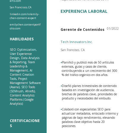
erts.com
San Francisco, CA
EXPERIENCIA LABORAL
linkedin.com/in/emily-
chen-content-expert
emilychen.contentportf
olio.com
01/2022
Gerente de Contenidos
HABILIDADES
Tech Innovators Inc.
SEO Optimization,
San Francisco, CA
User Experience
Design, Data Analysis
& Reporting, Team
•
Planificó y publicó más de 50 artículos
Leadership &
extensos, guías y casos de cliente,
Management, AI
contribuyendo a un crecimiento del 300
Content Creation
% del tráfico orgánico en dos años.
Tools, Project
Management Software
•
Diseñó planes trimestrales de contenido
(Asana), SEO Tools
basados en investigación de audiencia,
(SEMrush, Ahrefs),
brechas de palabras clave, prioridades de
Content Analytics
producto y necesidades del embudo.
Platforms (Google
Analytics)
•
Colaboró con especialistas SEO para
actualizar metadatos, enlazado interno y
páginas de bajo rendimiento, elevando
CERTIFICACIONE
palabras clave objetivo hasta 20
S
posiciones.