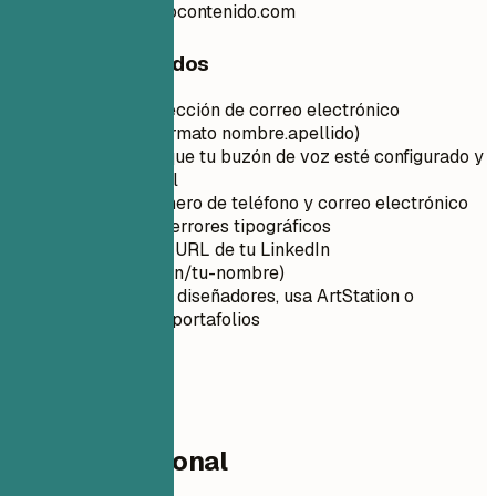
emilychen.portafoliocontenido.com
Consejos rápidos
Utiliza una dirección de correo electrónico
profesional (formato nombre.apellido)
Asegúrate de que tu buzón de voz esté configurado y
sea profesional
Verifica tu número de teléfono y correo electrónico
para detectar errores tipográficos
Personaliza la URL de tu LinkedIn
(linkedin.com/in/tu-nombre)
Para artistas y diseñadores, usa ArtStation o
Behance para portafolios
02
Perfil profesional