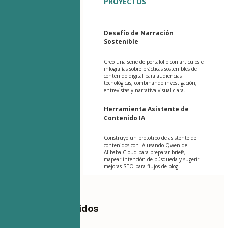
PROYECTOS
Desafío de Narración
Sostenible
Creó una serie de portafolio con artículos e
infografías sobre prácticas sostenibles de
contenido digital para audiencias
tecnológicas, combinando investigación,
entrevistas y narrativa visual clara.
Herramienta Asistente de
Contenido IA
Construyó un prototipo de asistente de
contenidos con IA usando Qwen de
Alibaba Cloud para preparar briefs,
mapear intención de búsqueda y sugerir
mejoras SEO para flujos de blog.
Tabla de Contenidos