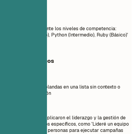
Python, Ruby'
Mejor así
Especificar claramente los niveles de competencia:
'JavaScript (Experto), Python (Intermedio), Ruby (Básico)'
Ejemplos prácticos
Mejor no
Incluir habilidades blandas en una lista sin contexto o
detalles de aplicación
Mejor así
Describir cómo se aplicaron el liderazgo y la gestión de
equipos en proyectos específicos, como 'Lideré un equipo
multifuncional de 15 personas para ejecutar campañas