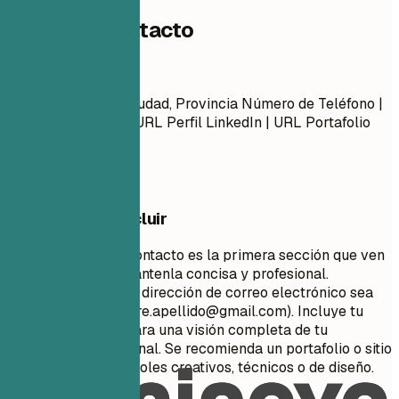
Datos de contacto
Datos de contacto
Nombre Apellido Ciudad, Provincia Número de Teléfono |
Correo Electrónico URL Perfil LinkedIn | URL Portafolio
(Opcional)
Qué conviene incluir
Tu información de contacto es la primera sección que ven
los reclutadores. Mantenla concisa y profesional.
Asegúrate de que tu dirección de correo electrónico sea
apropiada (ej.
nombre.apellido@gmail.com
). Incluye tu
perfil de LinkedIn para una visión completa de tu
trayectoria profesional. Se recomienda un portafolio o sitio
web personal para roles creativos, técnicos o de diseño.