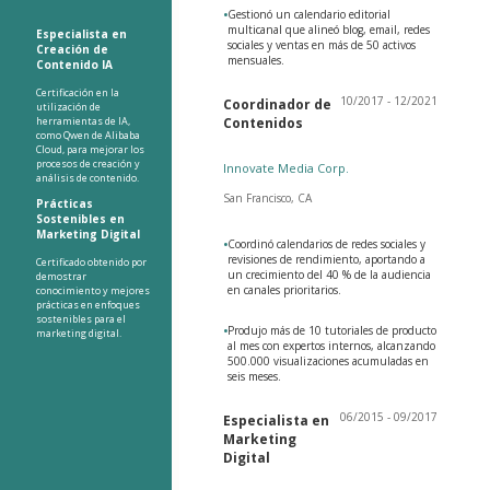
•
Gestionó un calendario editorial
multicanal que alineó blog, email, redes
Especialista en
sociales y ventas en más de 50 activos
Creación de
mensuales.
Contenido IA
Certificación en la
10/2017 - 12/2021
Coordinador de
utilización de
herramientas de IA,
Contenidos
como Qwen de Alibaba
Cloud, para mejorar los
procesos de creación y
Innovate Media Corp.
análisis de contenido.
San Francisco, CA
Prácticas
Sostenibles en
Marketing Digital
•
Coordinó calendarios de redes sociales y
revisiones de rendimiento, aportando a
Certificado obtenido por
un crecimiento del 40 % de la audiencia
demostrar
en canales prioritarios.
conocimiento y mejores
prácticas en enfoques
sostenibles para el
•
Produjo más de 10 tutoriales de producto
marketing digital.
al mes con expertos internos, alcanzando
500.000 visualizaciones acumuladas en
seis meses.
06/2015 - 09/2017
Especialista en
Marketing
Digital