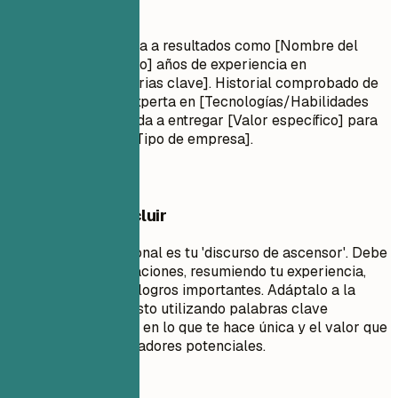
Perfil profesional
Profesional orientada a resultados como [Nombre del
puesto] con [Número] años de experiencia en
[Habilidades/Industrias clave]. Historial comprobado de
[Logro principal]. Experta en [Tecnologías/Habilidades
clave]. Comprometida a entregar [Valor específico] para
[Industria objetivo/Tipo de empresa].
Qué conviene incluir
Un resumen profesional es tu 'discurso de ascensor'. Debe
tener entre 3 y 5 oraciones, resumiendo tu experiencia,
habilidades clave y logros importantes. Adáptalo a la
descripción del puesto utilizando palabras clave
relevantes. Enfócate en lo que te hace única y el valor que
aportas a los empleadores potenciales.