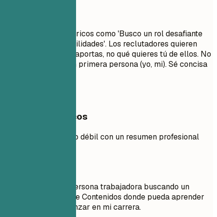
Evita esto
Evita objetivos genéricos como 'Busco un rol desafiante
para crecer mis habilidades'. Los reclutadores quieren
saber qué valor les aportas, no qué quieres tú de ellos. No
uses pronombres en primera persona (yo, mi). Sé concisa
e impactante.
Ejemplos prácticos
Compara un objetivo débil con un resumen profesional
sólido.
Mejor no
Objetivo: Soy una persona trabajadora buscando un
puesto de Gerente de Contenidos donde pueda aprender
cosas nuevas y avanzar en mi carrera.