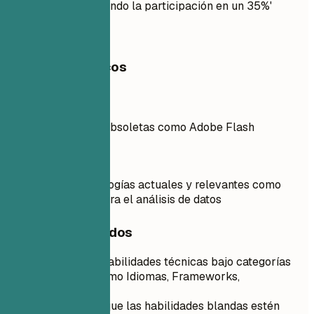
multicanal, aumentando la participación en un 35%'
Ejemplos prácticos
Mejor no
Usar herramientas obsoletas como Adobe Flash
Mejor así
Enfocarse en tecnologías actuales y relevantes como
Google Analytics para el análisis de datos
Consejos rápidos
Enumera tus habilidades técnicas bajo categorías
específicas como Idiomas, Frameworks,
Herramientas.
Asegúrate de que las habilidades blandas estén