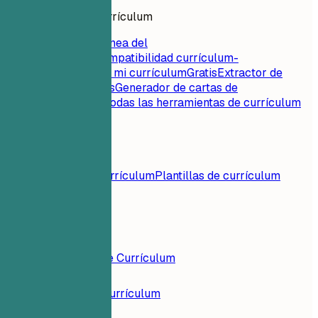
Herramientas de currículum
Puntuación instantánea del
currículum
Gratis
Compatibilidad currículum-
empleo
Gratis
Critica mi currículum
Gratis
Extractor de
palabras clave
Gratis
Generador de cartas de
presentación
Gratis
Todas las herramientas de currículum
Recursos
Blog
Ejemplos de currículum
Plantillas de currículum
Iniciar Sesión
Constructor de Currículum
Ejemplos de Currículum