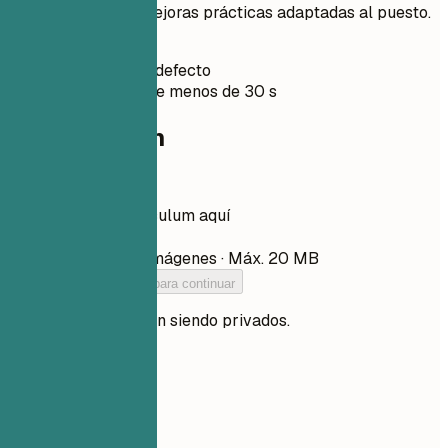
puntuación ATS y mejoras prácticas adaptadas al puesto.
Sin registro
Privado por defecto
Normalmente menos de 30 s
Tu currículum
Arrastra tu currículum aquí
Elegir archivo
PDF, DOCX, TXT e imágenes · Máx. 20 MB
Añade tu currículum para continuar
Tus archivos siguen siendo privados.