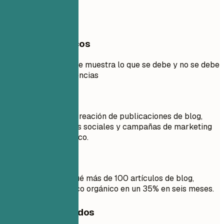
entenderán.
Ejemplos prácticos
Ejemplo práctico que muestra lo que se debe y no se debe
hacer en las experiencias
Mejor no
Responsable de la creación de publicaciones de blog,
contenido para redes sociales y campañas de marketing
por correo electrónico.
Mejor así
Desarrollé y publiqué más de 100 artículos de blog,
aumentando el tráfico orgánico en un 35% en seis meses.
Consejos rápidos