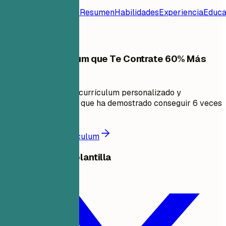
Plantilla de
Currículum
Contacto
Resumen
Habilidades
Experiencia
Educa
Frecuentes
Crea un Currículum que Te Contrate 60% Más
Rápido
En minutos, crea un currículum personalizado y
compatible con ATS que ha demostrado conseguir 6 veces
más entrevistas.
Crea un mejor currículum
Compartir esta plantilla