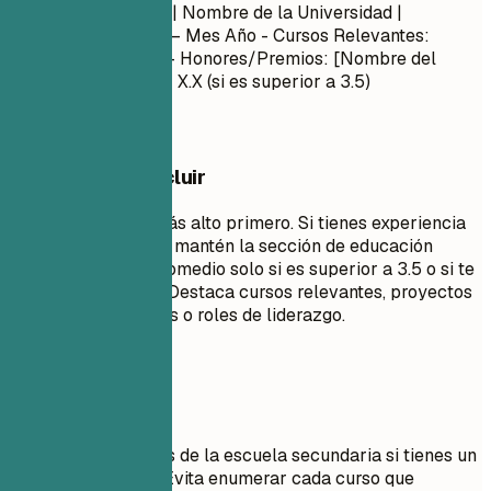
Nombre del Título
| Nombre de la Universidad |
Ubicación
Mes Año – Mes Año
- Cursos Relevantes:
[Curso 1], [Curso 2] - Honores/Premios: [Nombre del
Premio] - Promedio: X.X (si es superior a 3.5)
Qué conviene incluir
Enumera tu título más alto primero. Si tienes experiencia
laboral significativa, mantén la sección de educación
breve. Incluye tu promedio solo si es superior a 3.5 o si te
acabas de graduar. Destaca cursos relevantes, proyectos
académicos, honores o roles de liderazgo.
Evita esto
No incluyas detalles de la escuela secundaria si tienes un
título universitario. Evita enumerar cada curso que