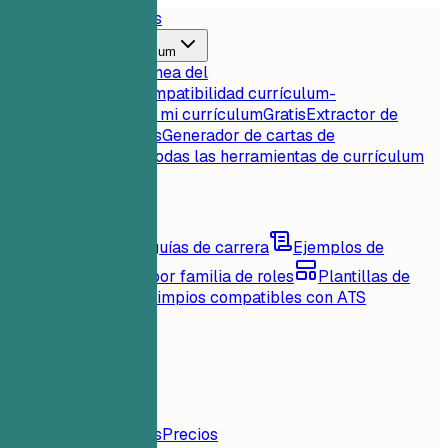
Inicio
Características
Herramientas de currículum
Puntuación instantánea del
currículum
Gratis
Compatibilidad currículum-
empleo
Gratis
Critica mi currículum
Gratis
Extractor de
palabras clave
Gratis
Generador de cartas de
presentación
Gratis
Todas las herramientas de currículum
Recursos
Blog
Consejos y guías de carrera
Ejemplos de
currículum
Explora por familia de roles
Plantillas de
currículum
Diseños limpios compatibles con ATS
Cargando...
Precios
Iniciar Sesión
Inicio
Características
Precios