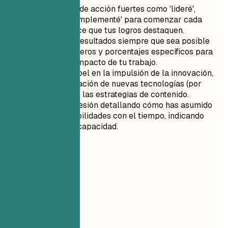
Utiliza verbos de acción fuertes como 'lideré',
'desarrollé' o 'implementé' para comenzar cada
punto. Esto hace que tus logros destaquen.
Cuantifica los resultados siempre que sea posible
utilizando números y porcentajes específicos para
demostrar el impacto de tu trabajo.
Destaca tu papel en la impulsión de la innovación,
como la integración de nuevas tecnologías (por
ejemplo, IA) en las estrategias de contenido.
Muestra progresión detallando cómo has asumido
más responsabilidades con el tiempo, indicando
crecimiento y capacidad.
05
Formación
Formación