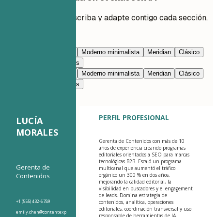
Pide a la IA que reescriba y adapte contigo cada sección.
Editar con IA
Azul marino
Prestigio
Moderno minimalista
Meridian
Clásico
Moderno limpio
Nimbus
Azul marino
Prestigio
Moderno minimalista
Meridian
Clásico
Moderno limpio
Nimbus
PERFIL PROFESIONAL
LUCÍA
MORALES
Gerenta de Contenidos con más de 10
años de experiencia creando programas
editoriales orientados a SEO para marcas
tecnológicas B2B. Escaló un programa
Gerenta de
multicanal que aumentó el tráfico
Contenidos
orgánico un 300 % en dos años,
mejorando la calidad editorial, la
visibilidad en buscadores y el engagement
de leads. Domina estrategia de
+1 (555) 432-6789
contenidos, analítica, operaciones
editoriales, coordinación transversal y uso
emily.chen@contentexp
responsable de herramientas de IA.