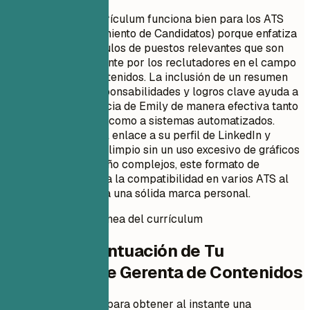
Este formato de currículum funciona bien para los ATS
(Sistemas de Seguimiento de Candidatos) porque enfatiza
palabras clave y títulos de puestos relevantes que son
buscados comúnmente por los reclutadores en el campo
de la gestión de contenidos. La inclusión de un resumen
profesional con responsabilidades y logros clave ayuda a
mostrar la experiencia de Emily de manera efectiva tanto
a lectores humanos como a sistemas automatizados.
Además, al incluir el enlace a su perfil de LinkedIn y
mantener un diseño limpio sin un uso excesivo de gráficos
o elementos de diseño complejos, este formato de
currículum garantiza la compatibilidad en varios ATS al
tiempo que presenta una sólida marca personal.
Puntuación instantánea del currículum
Verifica la Puntuación de Tu
Currículum de Gerenta de Contenidos
Sube tu currículum para obtener al instante una