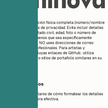
Evita esto
No incluyas tu dirección física completa (número/nombre
de calle) por motivos de privacidad. Evita incluir detalles
personales como estado civil, edad, foto o número de
seguridad social a menos que sea específicamente
requerido en tu país. NO uses direcciones de correo
electrónico poco profesionales. Para artistas y
diseñadores, NO incluyas enlaces de GitHub; utiliza
ArtStation, Behance o sitios de portafolio similares en su
lugar.
Ejemplos prácticos
Observa ejemplos claros de cómo formatear los detalles
de contacto de manera efectiva.