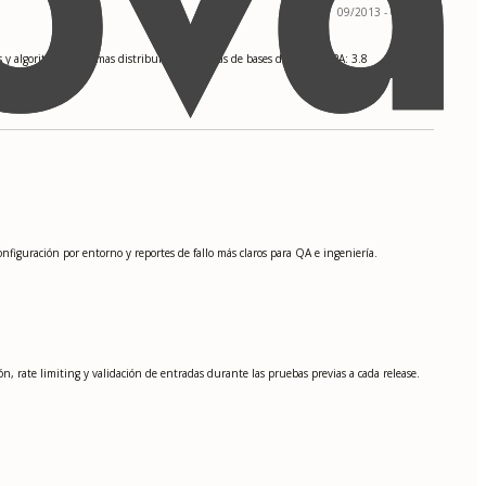
09/2013 - 05/2017
 y algoritmos, Sistemas distribuidos, Sistemas de bases de datos. GPA: 3.8
nfiguración por entorno y reportes de fallo más claros para QA e ingeniería.
, rate limiting y validación de entradas durante las pruebas previas a cada release.