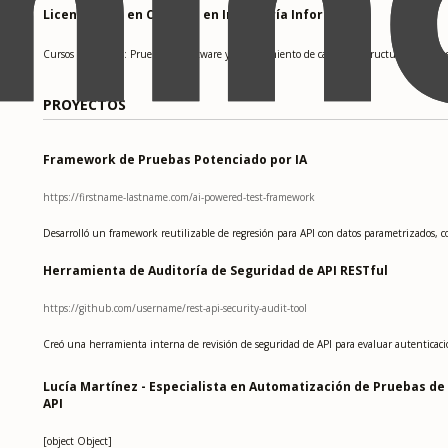
Licenciatura en Ciencias en Ingeniería Informática
Cursos relevantes: Pruebas de software y aseguramiento de calidad, Estructuras de datos
PROYECTOS
Framework de Pruebas Potenciado por IA
https://firstname-lastname.com/ai-powered-test-framework
Desarrolló un framework reutilizable de regresión para API con datos parametrizados, co
Herramienta de Auditoría de Seguridad de API RESTful
https://github.com/username/rest-api-security-audit-tool
Creó una herramienta interna de revisión de seguridad de API para evaluar autenticación
Lucía Martínez - Especialista en Automatización de Pruebas de
API
[object Object]