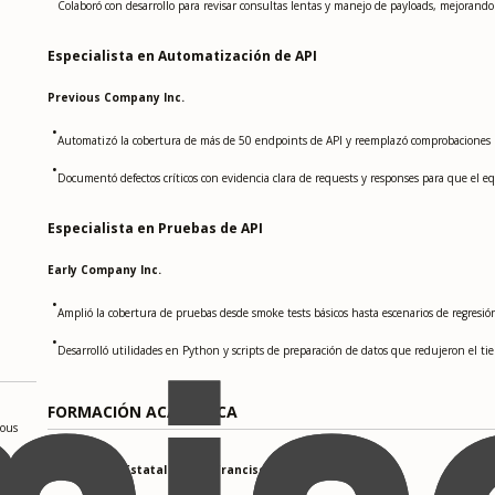
Colaboró con desarrollo para revisar consultas lentas y manejo de payloads, mejorando
Especialista en Automatización de API
Previous Company Inc.
•
Automatizó la cobertura de más de 50 endpoints de API y reemplazó comprobaciones ma
•
Documentó defectos críticos con evidencia clara de requests y responses para que el equ
Especialista en Pruebas de API
Early Company Inc.
•
Amplió la cobertura de pruebas desde smoke tests básicos hasta escenarios de regresió
•
Desarrolló utilidades en Python y scripts de preparación de datos que redujeron el t
FORMACIÓN ACADÉMICA
uous
Universidad Estatal de San Francisco