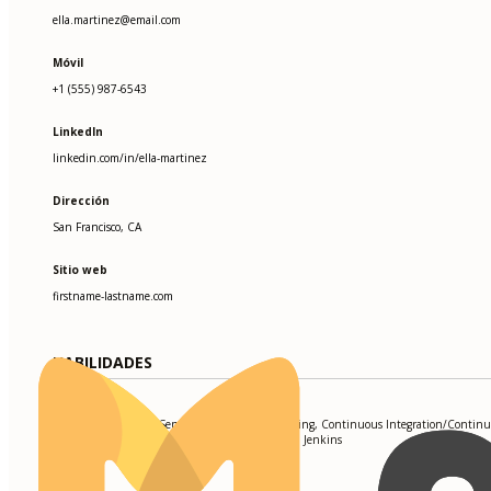
ella.martinez@email.com
Móvil
+1 (555) 987-6543
LinkedIn
linkedin.com/in/ella-martinez
Dirección
San Francisco, CA
Sitio web
firstname-lastname.com
HABILIDADES
API Testing, RESTful Services, Automation Scripting, Continuous Integration/Contin
Deployment (CI/CD), Postman, JUnit, Selenium, Jenkins