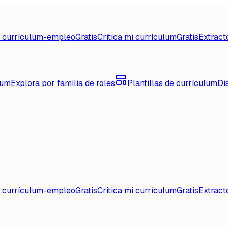
d currículum-empleo
Gratis
Critica mi currículum
Gratis
Extract
lum
Explora por familia de roles
Plantillas de currículum
Di
d currículum-empleo
Gratis
Critica mi currículum
Gratis
Extract