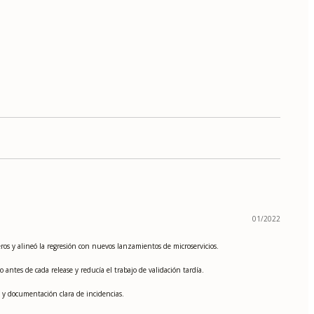
01/2022
ros y alineó la regresión con nuevos lanzamientos de microservicios.
 antes de cada release y reducía el trabajo de validación tardía.
s y documentación clara de incidencias.