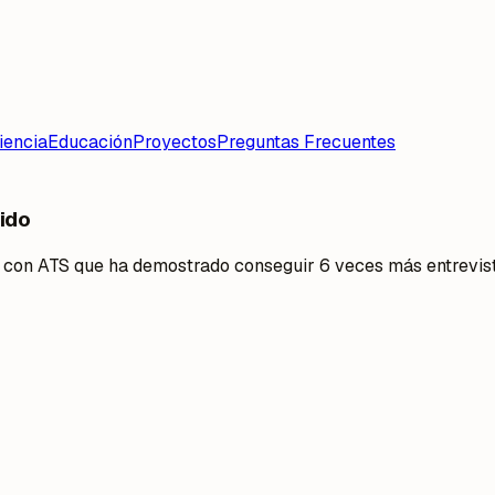
iencia
Educación
Proyectos
Preguntas Frecuentes
ido
e con ATS que ha demostrado conseguir 6 veces más entrevist