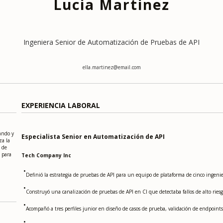
Lucia Martinez
Ingeniera Senior de Automatización de Pruebas de API
ella.martinez@email.com
EXPERIENCIA LABORAL
ando y
Especialista Senior en Automatización de API
za la
s de
 para
Tech Company Inc
•
Definió la estrategia de pruebas de API para un equipo de plataforma de cinco ingenie
•
Construyó una canalización de pruebas de API en CI que detectaba fallos de alto riesgo
•
Acompañó a tres perfiles junior en diseño de casos de prueba, validación de endpoint
•