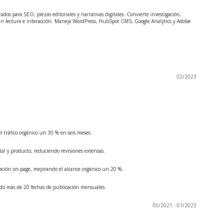
dos para SEO, piezas editoriales y narrativas digitales. Convierte investigación,
tan lectura e interacción. Maneja WordPress, HubSpot CMS, Google Analytics y Adobe
02/2023
l tráfico orgánico un 30 % en seis meses.
ital y producto, reduciendo revisiones extensas.
ización on-page, mejorando el alcance orgánico un 20 %.
endo más de 20 fechas de publicación mensuales.
05/2021 - 01/2023