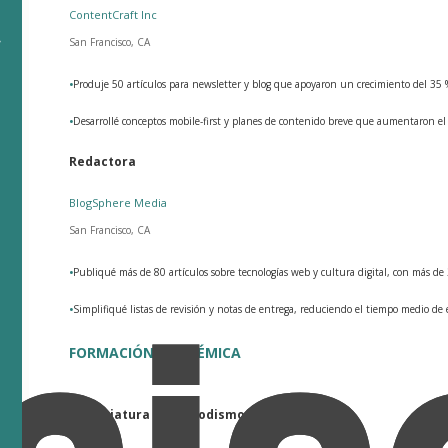
ContentCraft Inc
,
San Francisco, CA
•
Produje 50 artículos para newsletter y blog que apoyaron un crecimiento del 35 %
•
Desarrollé conceptos mobile-first y planes de contenido breve que aumentaron el
Redactora
BlogSphere Media
San Francisco, CA
•
Publiqué más de 80 artículos sobre tecnologías web y cultura digital, con más d
•
Simplifiqué listas de revisión y notas de entrega, reduciendo el tiempo medio de
FORMACIÓN ACADÉMICA
Licenciatura en Periodismo