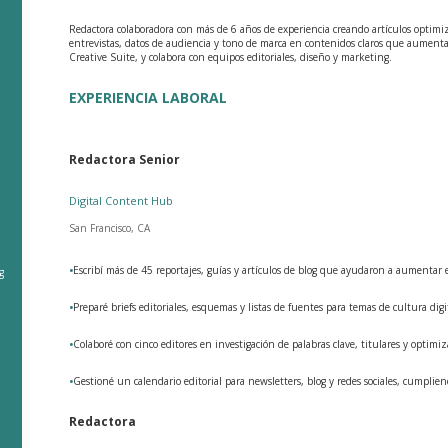
Redactora colaboradora con más de 6 años de experiencia creando artículos optimiza
entrevistas, datos de audiencia y tono de marca en contenidos claros que aumen
Creative Suite, y colabora con equipos editoriales, diseño y marketing.
EXPERIENCIA LABORAL
Redactora Senior
Digital Content Hub
San Francisco, CA
•
Escribí más de 45 reportajes, guías y artículos de blog que ayudaron a aumentar e
g
•
Preparé briefs editoriales, esquemas y listas de fuentes para temas de cultura dig
•
Colaboré con cinco editores en investigación de palabras clave, titulares y optim
•
Gestioné un calendario editorial para newsletters, blog y redes sociales, cumpli
Redactora