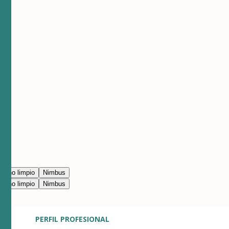
erno limpio
Nimbus
erno limpio
Nimbus
PERFIL PROFESIONAL