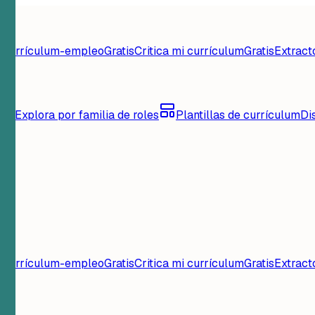
d currículum-empleo
Gratis
Critica mi currículum
Gratis
Extract
lum
Explora por familia de roles
Plantillas de currículum
Di
d currículum-empleo
Gratis
Critica mi currículum
Gratis
Extract