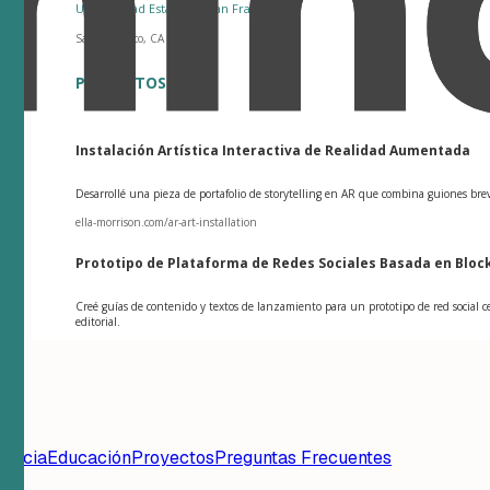
Universidad Estatal de San Francisco
San Francisco, CA
PROYECTOS
Instalación Artística Interactiva de Realidad Aumentada
Desarrollé una pieza de portafolio de storytelling en AR que combina guiones brev
ella-morrison.com/ar-art-installation
Prototipo de Plataforma de Redes Sociales Basada en Bloc
Creé guías de contenido y textos de lanzamiento para un prototipo de red social
editorial.
iencia
Educación
Proyectos
Preguntas Frecuentes