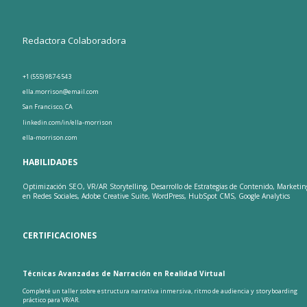
Redactora Colaboradora
+1 (555) 987-6543
ella.morrison@email.com
San Francisco, CA
linkedin.com/in/ella-morrison
ella-morrison.com
HABILIDADES
Optimización SEO, VR/AR Storytelling, Desarrollo de Estrategias de Contenido, Marketin
en Redes Sociales, Adobe Creative Suite, WordPress, HubSpot CMS, Google Analytics
CERTIFICACIONES
Técnicas Avanzadas de Narración en Realidad Virtual
Completé un taller sobre estructura narrativa inmersiva, ritmo de audiencia y storyboarding
práctico para VR/AR.