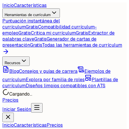
Inicio
Características
Herramientas de currículum
Puntuación instantánea del
currículum
Gratis
Compatibilidad currículum-
empleo
Gratis
Critica mi currículum
Gratis
Extractor de
palabras clave
Gratis
Generador de cartas de
presentación
Gratis
Todas las herramientas de currículum
Recursos
Blog
Consejos y guías de carrera
Ejemplos de
currículum
Explora por familia de roles
Plantillas de
currículum
Diseños limpios compatibles con ATS
Cargando...
Precios
Iniciar Sesión
Inicio
Características
Precios