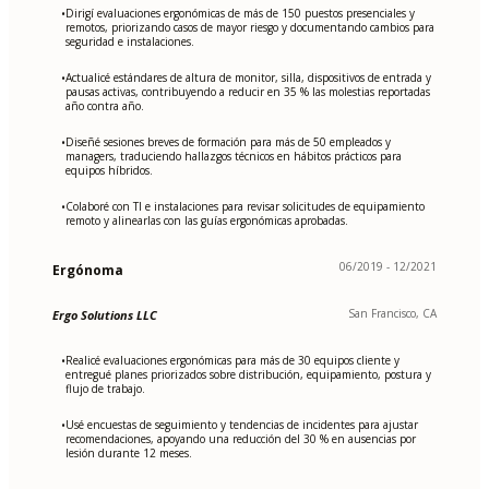
Dirigí evaluaciones ergonómicas de más de 150 puestos presenciales y
•
remotos, priorizando casos de mayor riesgo y documentando cambios para
seguridad e instalaciones.
Actualicé estándares de altura de monitor, silla, dispositivos de entrada y
•
pausas activas, contribuyendo a reducir en 35 % las molestias reportadas
año contra año.
Diseñé sesiones breves de formación para más de 50 empleados y
•
managers, traduciendo hallazgos técnicos en hábitos prácticos para
equipos híbridos.
Colaboré con TI e instalaciones para revisar solicitudes de equipamiento
•
remoto y alinearlas con las guías ergonómicas aprobadas.
06/2019 - 12/2021
Ergónoma
San Francisco, CA
Ergo Solutions LLC
Realicé evaluaciones ergonómicas para más de 30 equipos cliente y
•
entregué planes priorizados sobre distribución, equipamiento, postura y
flujo de trabajo.
Usé encuestas de seguimiento y tendencias de incidentes para ajustar
•
recomendaciones, apoyando una reducción del 30 % en ausencias por
lesión durante 12 meses.