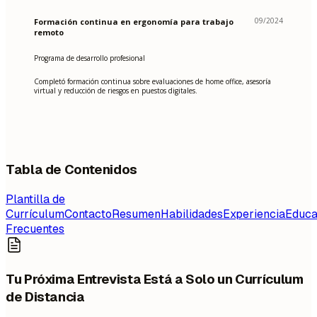
09/2024
Formación continua en ergonomía para trabajo
remoto
Programa de desarrollo profesional
Completó formación continua sobre evaluaciones de home office, asesoría
virtual y reducción de riesgos en puestos digitales.
Tabla de Contenidos
Plantilla de
Currículum
Contacto
Resumen
Habilidades
Experiencia
Educa
Frecuentes
Tu Próxima Entrevista Está a Solo un Currículum
de Distancia