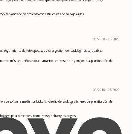
dback y planes de crecimiento con estructuras de trabajo ágiles.
06/2020 - 12/2021
s, seguimiento de retrospectivas y una gestión del backlog más saludable.
ementos más pequeños, reducir arrastres entre sprints y mejorar la planificación de
09/2018 - 05/2020
n de software mediante kickoffs, diseño de backlog y talleres de planificación de
holders para directores, team leads y delivery managers.