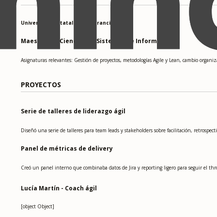
Universidad Estatal de San Francisco
Maestría en Ciencias de Sistemas de Información
Asignaturas relevantes: Gestión de proyectos, metodologías Agile y Lean, cambio organiza
PROYECTOS
Serie de talleres de liderazgo ágil
Diseñó una serie de talleres para team leads y stakeholders sobre facilitación, retrospect
Panel de métricas de delivery
Creó un panel interno que combinaba datos de Jira y reporting ligero para seguir el thro
Lucía Martín - Coach ágil
[object Object]