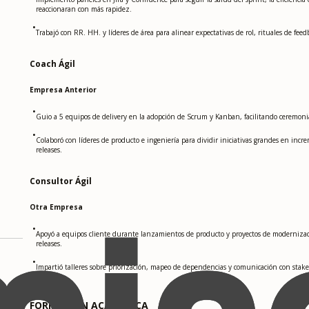
reaccionaran con más rapidez.
•
Trabajó con RR. HH. y líderes de área para alinear expectativas de rol, rituales de fee
Coach Ágil
Empresa Anterior
•
Guio a 5 equipos de delivery en la adopción de Scrum y Kanban, facilitando ceremonia
•
Colaboró con líderes de producto e ingeniería para dividir iniciativas grandes en incr
releases.
Consultor Ágil
Otra Empresa
•
Apoyó a equipos cliente durante lanzamientos de producto y proyectos de modernizació
releases.
•
Impartió talleres sobre priorización, mapeo de dependencias y comunicación con stake
FORMACIÓN ACADÉMICA