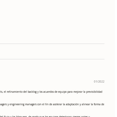
01/2022
s, el refinamiento del backlog y los acuerdos de equipo para mejorar la previsibilidad
gers y engineering managers con el fin de acelerar la adaptación y alinear la forma de
del flujo y los bloqueos, de modo que los equipos detectaran riesgos antes y