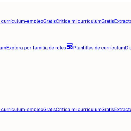
d currículum-empleo
Gratis
Critica mi currículum
Gratis
Extract
lum
Explora por familia de roles
Plantillas de currículum
Di
d currículum-empleo
Gratis
Critica mi currículum
Gratis
Extract