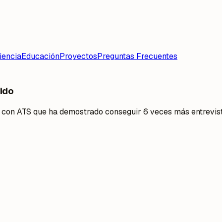
iencia
Educación
Proyectos
Preguntas Frecuentes
ido
e con ATS que ha demostrado conseguir 6 veces más entrevist