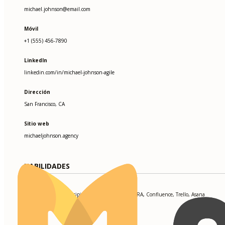
michael.johnson@email.com
Móvil
+1 (555) 456-7890
LinkedIn
linkedin.com/in/michael-johnson-agile
Dirección
San Francisco, CA
Sitio web
michaeljohnson.agency
HABILIDADES
Scrum, Kanban, Principios Lean, Escalado Ágil, JIRA, Confluence, Trello, Asana