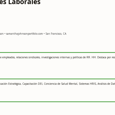
nes Laborales
on • samanthajohnsonportfolio.com • San Francisco, CA
e empleados, relaciones sindicales, investigaciones internas y políticas de RR. HH. Destaca por res
cación Estratégica, Capacitación DEI, Conciencia de Salud Mental, Sistemas HRIS, Análisis de Da