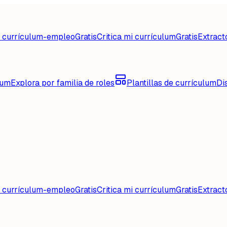
d currículum-empleo
Gratis
Critica mi currículum
Gratis
Extract
lum
Explora por familia de roles
Plantillas de currículum
Di
d currículum-empleo
Gratis
Critica mi currículum
Gratis
Extract