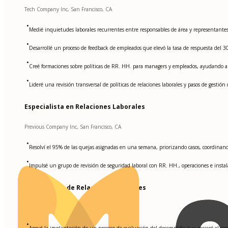
Tech Company Inc, San Francisco, CA
•
Medié inquietudes laborales recurrentes entre responsables de área y representante
•
Desarrollé un proceso de feedback de empleados que elevó la tasa de respuesta del 
•
Creé formaciones sobre políticas de RR. HH. para managers y empleados, ayudando a
•
Lideré una revisión transversal de políticas de relaciones laborales y pasos de gesti
Especialista en Relaciones Laborales
Previous Company Inc, San Francisco, CA
•
Resolví el 95% de las quejas asignadas en una semana, priorizando casos, coordina
•
Impulsé un grupo de revisión de seguridad laboral con RR. HH., operaciones e insta
Coordinador de Relaciones Laborales
Another Company LLC, San Francisco, CA
•
Apoyé la implantación de un proceso de evaluación del desempeño que mejoró el se