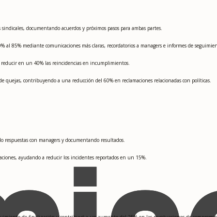
s sindicales, documentando acuerdos y próximos pasos para ambas partes.
30% al 85% mediante comunicaciones más claras, recordatorios a managers e informes de seguimien
 reducir en un 40% las reincidencias en incumplimientos.
ón de quejas, contribuyendo a una reducción del 60% en reclamaciones relacionadas con políticas.
ndo respuestas con managers y documentando resultados.
laciones, ayudando a reducir los incidentes reportados en un 15%.
guimiento de finalización y contribuyó a un aumento del 25% en las puntuaciones de compromis