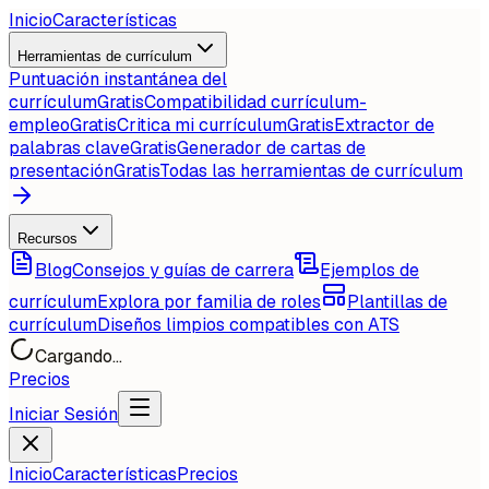
Inicio
Características
Herramientas de currículum
Puntuación instantánea del
currículum
Gratis
Compatibilidad currículum-
empleo
Gratis
Critica mi currículum
Gratis
Extractor de
palabras clave
Gratis
Generador de cartas de
presentación
Gratis
Todas las herramientas de currículum
Recursos
Blog
Consejos y guías de carrera
Ejemplos de
currículum
Explora por familia de roles
Plantillas de
currículum
Diseños limpios compatibles con ATS
Cargando...
Precios
Iniciar Sesión
Inicio
Características
Precios