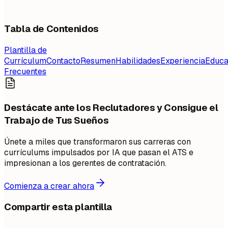
Tabla de Contenidos
Plantilla de
Currículum
Contacto
Resumen
Habilidades
Experiencia
Educa
Frecuentes
Destácate ante los Reclutadores y Consigue el
Trabajo de Tus Sueños
Únete a miles que transformaron sus carreras con
currículums impulsados por IA que pasan el ATS e
impresionan a los gerentes de contratación.
Comienza a crear ahora
Compartir esta plantilla