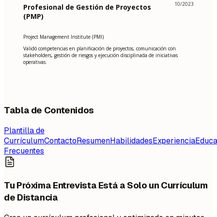
10/2023
Profesional de Gestión de Proyectos
(PMP)
Project Management Institute (PMI)
Validó competencias en planificación de proyectos, comunicación con
stakeholders, gestión de riesgos y ejecución disciplinada de iniciativas
operativas.
Tabla de Contenidos
Plantilla de
Currículum
Contacto
Resumen
Habilidades
Experiencia
Educa
Frecuentes
Tu Próxima Entrevista Está a Solo un Currículum
de Distancia