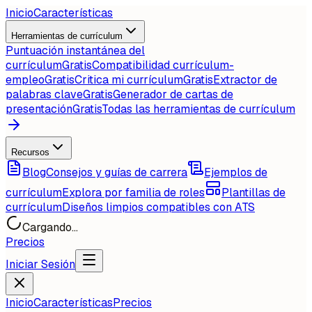
Inicio
Características
Herramientas de currículum
Puntuación instantánea del
currículum
Gratis
Compatibilidad currículum-
empleo
Gratis
Critica mi currículum
Gratis
Extractor de
palabras clave
Gratis
Generador de cartas de
presentación
Gratis
Todas las herramientas de currículum
Recursos
Blog
Consejos y guías de carrera
Ejemplos de
currículum
Explora por familia de roles
Plantillas de
currículum
Diseños limpios compatibles con ATS
Cargando...
Precios
Iniciar Sesión
Inicio
Características
Precios