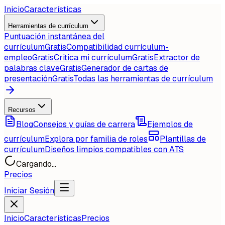
Inicio
Características
Herramientas de currículum
Puntuación instantánea del
currículum
Gratis
Compatibilidad currículum-
empleo
Gratis
Critica mi currículum
Gratis
Extractor de
palabras clave
Gratis
Generador de cartas de
presentación
Gratis
Todas las herramientas de currículum
Recursos
Blog
Consejos y guías de carrera
Ejemplos de
currículum
Explora por familia de roles
Plantillas de
currículum
Diseños limpios compatibles con ATS
Cargando...
Precios
Iniciar Sesión
Inicio
Características
Precios