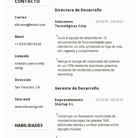
CONTACTO
Directora de Desarrollo
Correo
Soluciones
09/2019 - 04/2022
ella.wong@email.com
Tecnológicas Corp.
•
Móvil
Guió al equipo de desarrollo en 15
lanzamientos de funcionalidades para
+1 (555) 987-6543
clientes en un año, alineando la hoja de ruta
con ingresos y cumplimiento
LinkedIn
•
Redujo el tiempo de inactividad del sistema
linkedin.com/in/ella-
en un 70% mediante monitoreo proactivo,
wong
revisiones de incidentes y estándares de
ownership
Dirección
San Francisco, CA
Gerente de Desarrollo
Sitio web
Emprendimiento
02/2018 - 08/2019
Startup S.L.
www.ella-wong.com
•
Construyó un framework reutilizable de
microservicios capaz de procesar 50K
HABILIDADES
solicitudes diarias y unificar prácticas entre
equipos iniciales
•