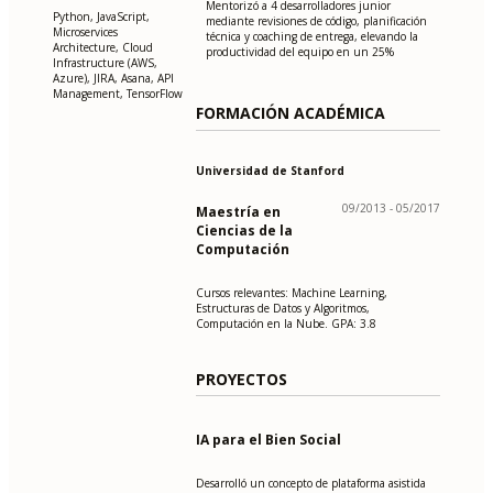
Mentorizó a 4 desarrolladores junior
Python, JavaScript,
mediante revisiones de código, planificación
Microservices
técnica y coaching de entrega, elevando la
Architecture, Cloud
productividad del equipo en un 25%
Infrastructure (AWS,
Azure), JIRA, Asana, API
Management, TensorFlow
FORMACIÓN ACADÉMICA
Universidad de Stanford
09/2013 - 05/2017
Maestría en
Ciencias de la
Computación
Cursos relevantes: Machine Learning,
Estructuras de Datos y Algoritmos,
Computación en la Nube. GPA: 3.8
PROYECTOS
IA para el Bien Social
Desarrolló un concepto de plataforma asistida