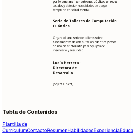
por IA para analizar patrones públicos en redes
sociales y detectar necesidades de apoyo
temprano en salud mental.
Serie de Talleres de Computación
Cuántica
Organizó una serie de talleres sobre
fundamentos de computación cuántica y casos
de uso en criptografía para equipos de
ingeniería y seguridad.
Lucía Herrera -
Directora de
Desarrollo
[object Object]
Tabla de Contenidos
Plantilla de
Currículum
Contacto
Resumen
Habilidades
Experiencia
Educa