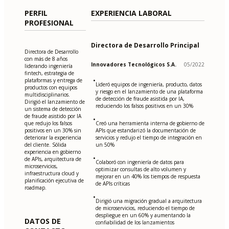
PERFIL
EXPERIENCIA LABORAL
PROFESIONAL
Directora de Desarrollo Principal
Directora de Desarrollo
con más de 8 años
Innovadores Tecnológicos S.A.
05/2022
liderando ingeniería
fintech, estrategia de
•
plataformas y entrega de
Lideró equipos de ingeniería, producto, datos
productos con equipos
y riesgo en el lanzamiento de una plataforma
multidisciplinarios.
de detección de fraude asistida por IA,
Dirigió el lanzamiento de
reduciendo los falsos positivos en un 30%
un sistema de detección
de fraude asistido por IA
•
que redujo los falsos
Creó una herramienta interna de gobierno de
positivos en un 30% sin
APIs que estandarizó la documentación de
deteriorar la experiencia
servicios y redujo el tiempo de integración en
del cliente. Sólida
un 50%
experiencia en gobierno
•
de APIs, arquitectura de
Colaboró con ingeniería de datos para
microservicios,
optimizar consultas de alto volumen y
infraestructura cloud y
mejorar en un 40% los tiempos de respuesta
planificación ejecutiva de
de APIs críticas
roadmap.
•
Dirigió una migración gradual a arquitectura
de microservicios, reduciendo el tiempo de
despliegue en un 60% y aumentando la
DATOS DE
confiabilidad de los lanzamientos