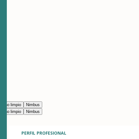
erno limpio
Nimbus
erno limpio
Nimbus
PERFIL PROFESIONAL