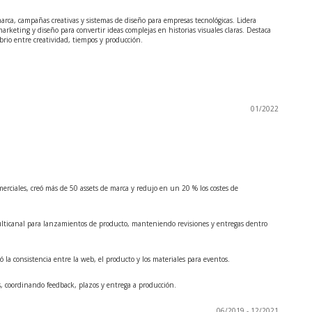
arca, campañas creativas y sistemas de diseño para empresas tecnológicas. Lidera
arketing y diseño para convertir ideas complejas en historias visuales claras. Destaca
ibrio entre creatividad, tiempos y producción.
01/2022
erciales, creó más de 50 assets de marca y redujo en un 20 % los costes de
ulticanal para lanzamientos de producto, manteniendo revisiones y entregas dentro
ó la consistencia entre la web, el producto y los materiales para eventos.
s, coordinando feedback, plazos y entrega a producción.
06/2019 - 12/2021