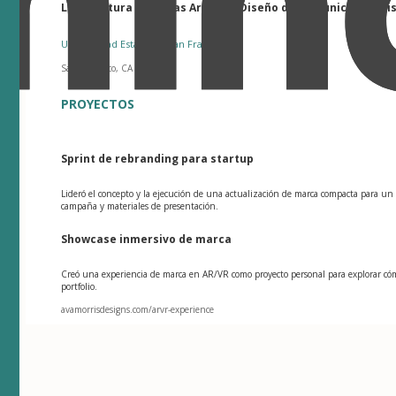
Licenciatura en Bellas Artes en Diseño de Comunicación Vi
Universidad Estatal de San Francisco
San Francisco, CA
PROYECTOS
Sprint de rebranding para startup
Lideró el concepto y la ejecución de una actualización de marca compacta para u
campaña y materiales de presentación.
Showcase inmersivo de marca
Creó una experiencia de marca en AR/VR como proyecto personal para explorar cóm
portfolio.
avamorrisdesigns.com/arvr-experience