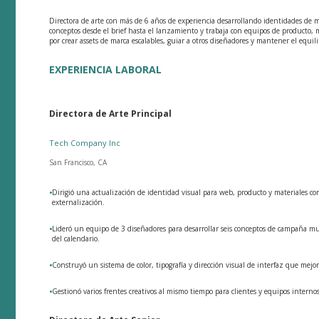
Directora de arte con más de 6 años de experiencia desarrollando identidades de m
conceptos desde el brief hasta el lanzamiento y trabaja con equipos de producto, m
por crear assets de marca escalables, guiar a otros diseñadores y mantener el equil
EXPERIENCIA LABORAL
Directora de Arte Principal
Tech Company Inc
San Francisco, CA
•
Dirigió una actualización de identidad visual para web, producto y materiales com
externalización.
•
Lideró un equipo de 3 diseñadores para desarrollar seis conceptos de campaña m
del calendario.
•
Construyó un sistema de color, tipografía y dirección visual de interfaz que mejor
•
Gestionó varios frentes creativos al mismo tiempo para clientes y equipos interno