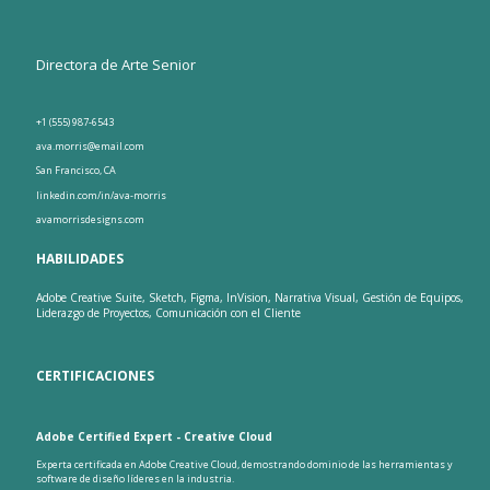
Directora de Arte Senior
+1 (555) 987-6543
ava.morris@email.com
San Francisco, CA
linkedin.com/in/ava-morris
avamorrisdesigns.com
HABILIDADES
Adobe Creative Suite, Sketch, Figma, InVision, Narrativa Visual, Gestión de Equipos,
Liderazgo de Proyectos, Comunicación con el Cliente
CERTIFICACIONES
Adobe Certified Expert - Creative Cloud
Experta certificada en Adobe Creative Cloud, demostrando dominio de las herramientas y
software de diseño líderes en la industria.