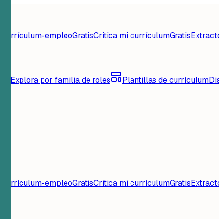
d currículum-empleo
Gratis
Critica mi currículum
Gratis
Extract
lum
Explora por familia de roles
Plantillas de currículum
Di
d currículum-empleo
Gratis
Critica mi currículum
Gratis
Extract