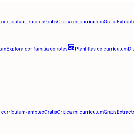
d currículum-empleo
Gratis
Critica mi currículum
Gratis
Extract
lum
Explora por familia de roles
Plantillas de currículum
Di
d currículum-empleo
Gratis
Critica mi currículum
Gratis
Extract