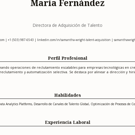
María Fernández
Directora de Adquisición de Talento
com
| +1 (503) 987-6543 | linkedin.com/in/samantha-wright-talent-acquisition | samanthawrigh
Perfil Profesional
reando operaciones de reclutamiento escalables para empresas tecnológicas en cre
eclutamiento y automatización selectiva. Se destaca por alinear a dirección y hiri
Habilidades
ata Analytics Platforms, Desarrollo de Canales de Talento Global, Optimización de Procesos de C
Experiencia Laboral