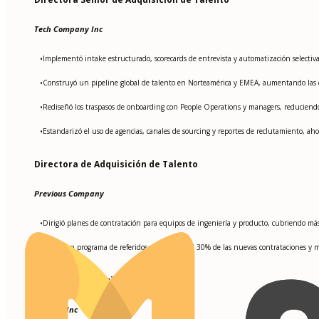
Tech Company Inc
Implementó intake estructurado, scorecards de entrevista y automatización selectiv
•
Construyó un pipeline global de talento en Norteamérica y EMEA, aumentando las c
•
Rediseñó los traspasos de onboarding con People Operations y managers, reduciend
•
Estandarizó el uso de agencias, canales de sourcing y reportes de reclutamiento, a
•
Directora de Adquisición de Talento
Previous Company
Dirigió planes de contratación para equipos de ingeniería y producto, cubriendo más 
•
Lanzó un programa de referidos que generó el 30% de las nuevas contrataciones y me
•
Gerente de Adquisición de Talento
Startup Inc