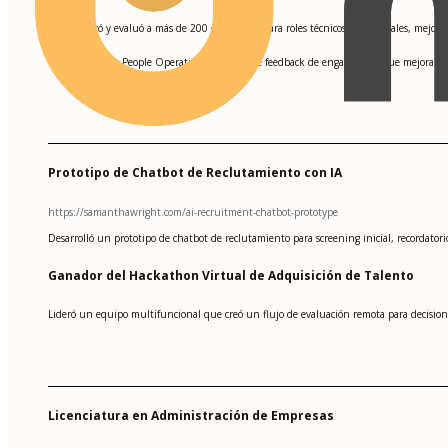
Identificó y evaluó a más de 200 candidatos para roles técnicos y comerciales, mejor
•
Colaboró con People Operations en ciclos de feedback de engagement que mejoraro
•
Prototipo de Chatbot de Reclutamiento con IA
https://samanthawright.com/ai-recruitment-chatbot-prototype
Desarrolló un prototipo de chatbot de reclutamiento para screening inicial, recordat
Ganador del Hackathon Virtual de Adquisición de Talento
Lideró un equipo multifuncional que creó un flujo de evaluación remota para decisio
Licenciatura en Administración de Empresas