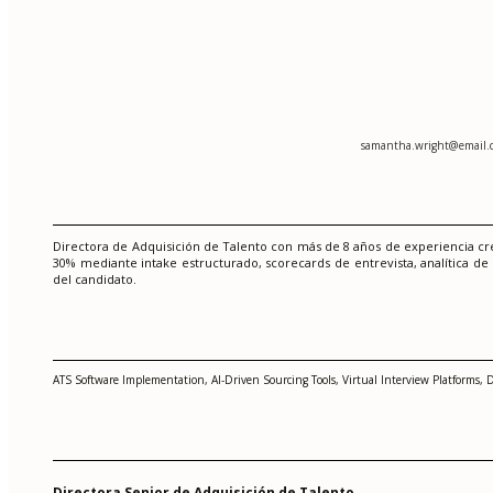
samantha.wright@email.
Directora de Adquisición de Talento con más de 8 años de experiencia c
30% mediante intake estructurado, scorecards de entrevista, analítica de r
del candidato.
ATS Software Implementation, AI-Driven Sourcing Tools, Virtual Interview Platforms, D
Directora Senior de Adquisición de Talento