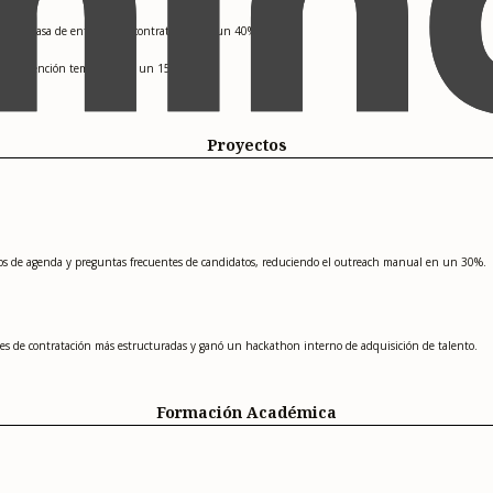
ando la tasa de entrevista a contratación en un 40%.
n la retención temprana en un 15%.
Proyectos
orios de agenda y preguntas frecuentes de candidatos, reduciendo el outreach manual en un 30%.
nes de contratación más estructuradas y ganó un hackathon interno de adquisición de talento.
Formación Académica