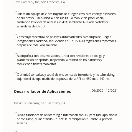
Tech Company Inc, San Francisco, CA
•
Lideró un equipo de cinco ingenieras e ingenieros para entregar servicios
de cuentas y jugabilidad AR en un título mobile en producción,
acortando los ciclos de release un 40% mediante APIs compartidas y
estándares de CI/CD.
•
Construyó cobertura de pruebas automatizadas para flujos de juego e
integraciones backend, reduciendo en un 35% las regresiones reportadas
después de cada lanzamiento.
•
Acompañó a tres desarrolladores junior con revisiones de código y
planificación de sprints, mejorando la calidad de los handoffs y
reduciendo tickets reabiertos.
•
Optimizó consultas y caché de endpoints de inventario y matchmaking,
bajando el tiempo medio de respuesta de la API de 480 ms a 140 ms.
06/2020 - 12/2021
Desarrollador de Aplicaciones
Previous Company, San Francisco, CA
•
Lanzó funciones de onboarding e interacción con AR para una app mobile
de consumo, aumentando un 22% la participación durante la primera
semana.
•