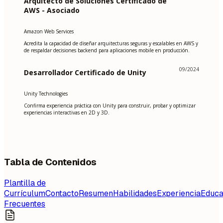
Arquitecto de Soluciones Certificado de
AWS - Asociado
Amazon Web Services
Acredita la capacidad de diseñar arquitecturas seguras y escalables en AWS y
de respaldar decisiones backend para aplicaciones mobile en producción.
09/2024
Desarrollador Certificado de Unity
Unity Technologies
Confirma experiencia práctica con Unity para construir, probar y optimizar
experiencias interactivas en 2D y 3D.
Tabla de Contenidos
Plantilla de
Currículum
Contacto
Resumen
Habilidades
Experiencia
Educa
Frecuentes