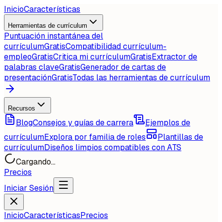
Inicio
Características
Herramientas de currículum
Puntuación instantánea del
currículum
Gratis
Compatibilidad currículum-
empleo
Gratis
Critica mi currículum
Gratis
Extractor de
palabras clave
Gratis
Generador de cartas de
presentación
Gratis
Todas las herramientas de currículum
Recursos
Blog
Consejos y guías de carrera
Ejemplos de
currículum
Explora por familia de roles
Plantillas de
currículum
Diseños limpios compatibles con ATS
Cargando...
Precios
Iniciar Sesión
Inicio
Características
Precios