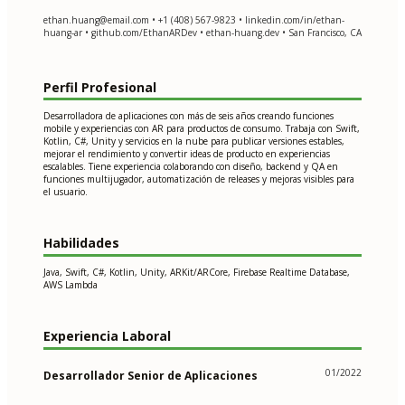
ethan.huang@email.com
• +1 (408) 567-9823 • linkedin.com/in/ethan-
huang-ar • github.com/EthanARDev • ethan-huang.dev • San Francisco, CA
Perfil Profesional
Desarrolladora de aplicaciones con más de seis años creando funciones
mobile y experiencias con AR para productos de consumo. Trabaja con Swift,
Kotlin, C#, Unity y servicios en la nube para publicar versiones estables,
mejorar el rendimiento y convertir ideas de producto en experiencias
escalables. Tiene experiencia colaborando con diseño, backend y QA en
funciones multijugador, automatización de releases y mejoras visibles para
el usuario.
Habilidades
Java, Swift, C#, Kotlin, Unity, ARKit/ARCore, Firebase Realtime Database,
AWS Lambda
Experiencia Laboral
01/2022
Desarrollador Senior de Aplicaciones