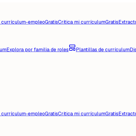
d currículum-empleo
Gratis
Critica mi currículum
Gratis
Extract
lum
Explora por familia de roles
Plantillas de currículum
Di
d currículum-empleo
Gratis
Critica mi currículum
Gratis
Extract