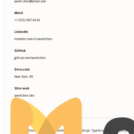
sarah.chen@email.com
Móvil
+1 (555) 987-6543
LinkedIn
linkedin.com/in/sarahchen
GitHub
github.com/sarahchen
Dirección
New York, NY
Sitio web
sarahchen.dev
HABILIDADES
Solidity, Ethereum, Web3.js, Hardhat, IPFS, JavaScript, TypeScript, React, Node.js