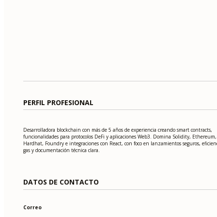
PERFIL PROFESIONAL
Desarrolladora blockchain con más de 5 años de experiencia creando smart contracts,
funcionalidades para protocolos DeFi y aplicaciones Web3. Domina Solidity, Ethereum,
Hardhat, Foundry e integraciones con React, con foco en lanzamientos seguros, eficien
gas y documentación técnica clara.
DATOS DE CONTACTO
Correo