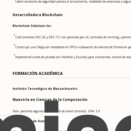
Lideró revisiones de seguridad previas al lanzamiento, modelado de amenazas y seguim
Desarrolladora Blockchain
Blockchain Solutions Inc.
•
Creó contratos ERC-20 y ERC-721 con permisos por rol, controles de minting y patrone
•
Construyó una DApp con metadatos en IPFS e indexación de eventos de Ethereum para
•
Implementó suites de prueba con Hardhat y Foundry para invariantes, control de acceso
FORMACIÓN ACADÉMICA
Instituto Tecnológico de Massachusetts
Maestría en Ciencias de la Computación
Tesis: patrones seguros de desarrollo de smart contracts. GPA: 3.9
Universidad de Stanford