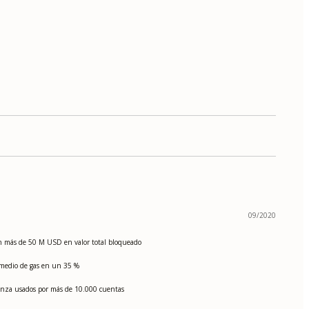
09/2020
con más de 50 M USD en valor total bloqueado
e medio de gas en un 35 %
ernanza usados por más de 10.000 cuentas