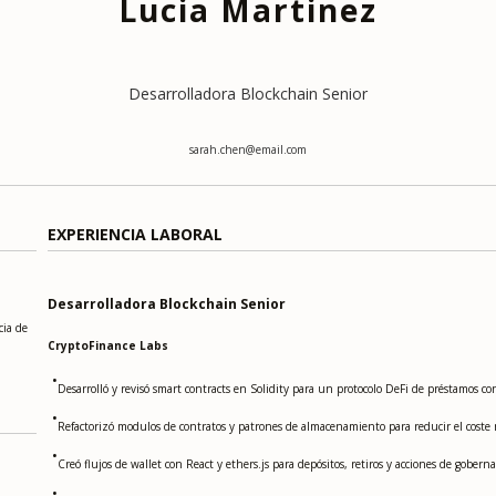
Lucia Martinez
Desarrolladora Blockchain Senior
sarah.chen@email.com
EXPERIENCIA LABORAL
Desarrolladora Blockchain Senior
cia de
CryptoFinance Labs
•
Desarrolló y revisó smart contracts en Solidity para un protocolo DeFi de préstamos 
•
Refactorizó modulos de contratos y patrones de almacenamiento para reducir el cost
•
Creó flujos de wallet con React y ethers.js para depósitos, retiros y acciones de gob
•