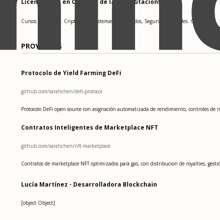
Licenciatura en Ciencias de la Computación
Cursos relevantes: Criptografía, Sistemas distribuidos, Seguridad de redes. GPA: 3.7
PROYECTOS
Protocolo de Yield Farming DeFi
github.com/sarahchen/defi-protocol
Protocolo DeFi open source con asignación automatizada de rendimiento, controles de 
Contratos Inteligentes de Marketplace NFT
github.com/sarahchen/nft-marketplace
Contratos de marketplace NFT optimizados para gas, con distribucion de royalties, gesti
Lucía Martínez - Desarrolladora Blockchain
[object Object]