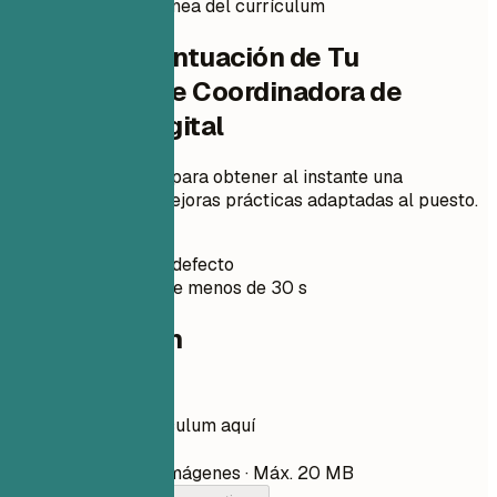
Puntuación instantánea del currículum
Verifica la Puntuación de Tu
Currículum de Coordinadora de
marketing digital
Sube tu currículum para obtener al instante una
puntuación ATS y mejoras prácticas adaptadas al puesto.
Sin registro
Privado por defecto
Normalmente menos de 30 s
Tu currículum
Arrastra tu currículum aquí
Elegir archivo
PDF, DOCX, TXT e imágenes · Máx. 20 MB