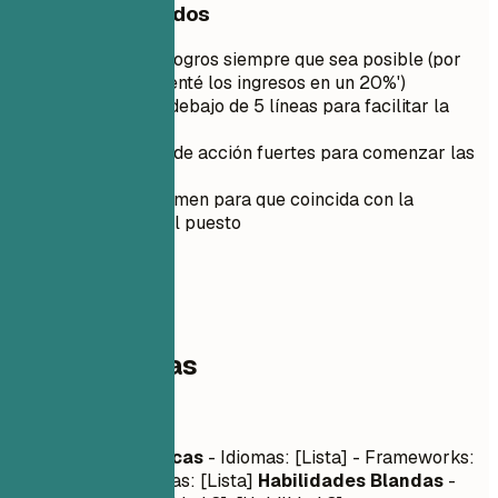
Consejos rápidos
Cuantifica los logros siempre que sea posible (por
ejemplo, 'Aumenté los ingresos en un 20%')
Mantenlo por debajo de 5 líneas para facilitar la
lectura
Utiliza verbos de acción fuertes para comenzar las
oraciones
Adapta el resumen para que coincida con la
descripción del puesto
03
Competencias
Competencias
Habilidades Técnicas
- Idiomas: [Lista] - Frameworks:
[Lista] - Herramientas: [Lista]
Habilidades Blandas
-