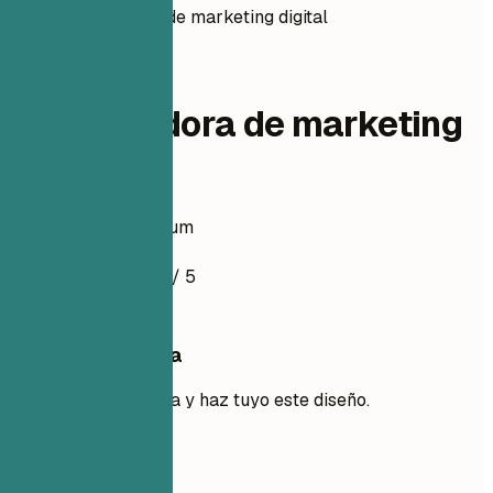
Coordinadora de marketing digital
marketing
Coordinadora de marketing
digital
Ejemplo de currículum
4.5
/ 5
Usa esta plantilla
Añade tu experiencia y haz tuyo este diseño.
Usar plantilla