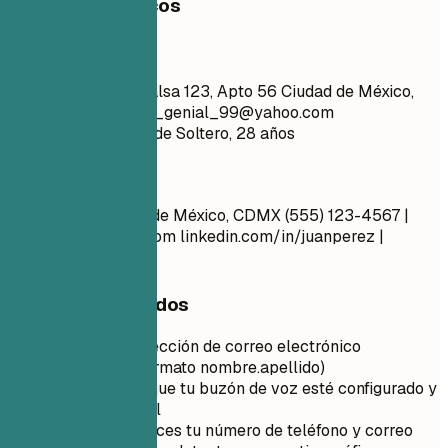
Ejemplos prácticos
Mejor no
Juan Pérez Calle Falsa 123, Apto 56 Ciudad de México,
CDMX 01000
chico_genial_99@yahoo.com
github.com/aliciacode Soltero, 28 años
Mejor así
Juan Pérez Ciudad de México, CDMX (555) 123-4567 |
juan.perez@email.com
linkedin.com/in/juanperez |
juanperez.com
Consejos rápidos
Utiliza una dirección de correo electrónico
profesional (formato nombre.apellido)
Asegúrate de que tu buzón de voz esté configurado y
sea profesional
Verifica dos veces tu número de teléfono y correo