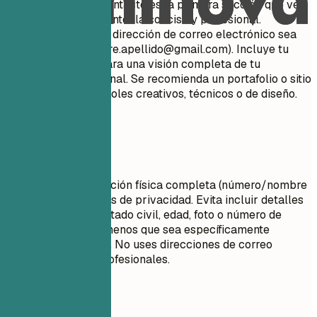
Tu información de contacto es la primera sección que ven
los reclutadores. Mantenla concisa y profesional.
Asegúrate de que tu dirección de correo electrónico sea
apropiada (ej.
nombre.apellido@gmail.com
). Incluye tu
perfil de LinkedIn para una visión completa de tu
trayectoria profesional. Se recomienda un portafolio o sitio
web personal para roles creativos, técnicos o de diseño.
Evita esto
No incluyas tu dirección física completa (número/nombre
de calle) por motivos de privacidad. Evita incluir detalles
personales como estado civil, edad, foto o número de
seguridad social a menos que sea específicamente
requerido en tu país. No uses direcciones de correo
electrónico poco profesionales.