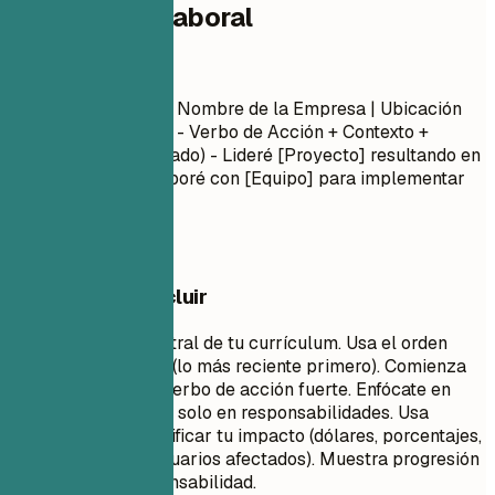
Experiencia laboral
Experiencia laboral
Título del Puesto
| Nombre de la Empresa | Ubicación
Mes Año – Mes Año
- Verbo de Acción + Contexto +
Resultado (Cuantificado) - Lideré [Proyecto] resultando en
[Resultado]... - Colaboré con [Equipo] para implementar
[Característica]...
Qué conviene incluir
Esta es la parte central de tu currículum. Usa el orden
cronológico inverso (lo más reciente primero). Comienza
cada punto con un verbo de acción fuerte. Enfócate en
logros e impacto, no solo en responsabilidades. Usa
números para cuantificar tu impacto (dólares, porcentajes,
tiempo ahorrado, usuarios afectados). Muestra progresión
y aumento de responsabilidad.