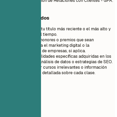
Empresariales, Gestión de Relaciones con Clientes - GPA:
3.8
Consejos rápidos
Comienza con tu título más reciente o el más alto y
retrocede en el tiempo.
Enumera solo honores o premios que sean
relevantes para el marketing digital o la
administración de empresas, si aplica.
Menciona habilidades específicas adquiridas en los
cursos, como análisis de datos o estrategias de SEO.
Evita enumerar cursos irrelevantes o información
excesivamente detallada sobre cada clase.
06
Proyectos