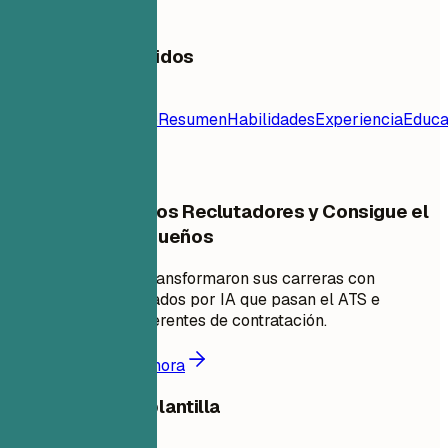
Tabla de Contenidos
Plantilla de
Currículum
Contacto
Resumen
Habilidades
Experiencia
Educa
Frecuentes
Destácate ante los Reclutadores y Consigue el
Trabajo de Tus Sueños
Únete a miles que transformaron sus carreras con
currículums impulsados por IA que pasan el ATS e
impresionan a los gerentes de contratación.
Comienza a crear ahora
Compartir esta plantilla