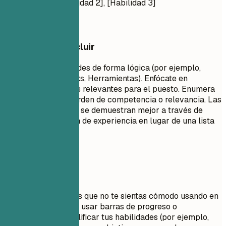
[Habilidad 1], [Habilidad 2], [Habilidad 3]
Qué conviene incluir
Agrupa tus habilidades de forma lógica (por ejemplo,
Idiomas, Frameworks, Herramientas). Enfócate en
habilidades técnicas relevantes para el puesto. Enumera
las habilidades en orden de competencia o relevancia. Las
habilidades blandas se demuestran mejor a través de
puntos en la sección de experiencia en lugar de una lista
simple.
Evita esto
No listes habilidades que no te sientas cómodo usando en
una entrevista. Evita usar barras de progreso o
porcentajes para calificar tus habilidades (por ejemplo,