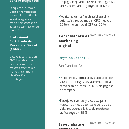
para Principiantes
on-page, mejorando las sesiones orgánicas
un 50 % en landing pages prioritarias
Completé el curso de
Google Analytics para
mejorar las habilidades
•
Monitoreó campañas de paid search y
en estrategias de
paid social, reduciendo el CPC medio un
marketing basadas en
20 % y mejorando el CTR un 30 %
datos y optimización de
campañas.
06/2020 - 12/2021
Coordinadora de
Profesional
Marketing
Certificado de
Marketing Digital
Digital
(CDMP)
Obtuve la certificación
Digital Solutions LLC
CDMP, validando la
experiencia en las
San Francisco, CA
mejores prácticas de
marketing digital y
planificación
•
Probó textos, formularios y ubicación de
estratégica.
CTA en landing pages, aumentando la
conversión de leads un 40 % en páginas
de campaña
•
Trabajó con ventas y producto para
mapear puntos de contacto del ciclo de
vida, reduciendo la tasa de rebote del
tráfico pago un 35 %
10/2018 - 05/2020
Especialista en