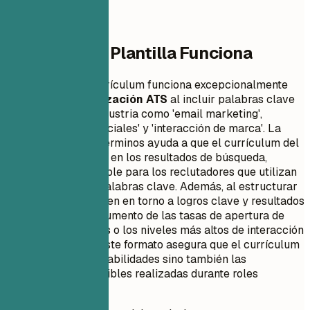
Por Qué Esta Plantilla Funciona
Este formato de currículum funciona excepcionalmente
bien para la
optimización ATS
al incluir palabras clave
específicas de la industria como 'email marketing',
'análisis de redes sociales' y 'interacción de marca'. La
inclusión de estos términos ayuda a que el currículum del
solicitante destaque en los resultados de búsqueda,
haciéndolo más visible para los reclutadores que utilizan
filtros basados en palabras clave. Además, al estructurar
la sección de resumen en torno a logros clave y resultados
medibles como el aumento de las tasas de apertura de
correos electrónicos o los niveles más altos de interacción
en redes sociales, este formato asegura que el currículum
resalte no solo las habilidades sino también las
contribuciones tangibles realizadas durante roles
anteriores.