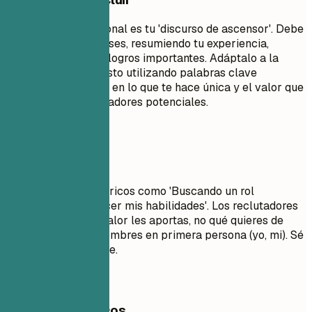
Un resumen profesional es tu 'discurso de ascensor'. Debe
tener entre 3 y 5 frases, resumiendo tu experiencia,
habilidades clave y logros importantes. Adáptalo a la
descripción del puesto utilizando palabras clave
relevantes. Enfócate en lo que te hace única y el valor que
aportas a los empleadores potenciales.
Evita esto
Evita objetivos genéricos como 'Buscando un rol
desafiante para crecer mis habilidades'. Los reclutadores
quieren saber qué valor les aportas, no qué quieres de
ellos. No uses pronombres en primera persona (yo, mi). Sé
concisa e impactante.
Ejemplos prácticos