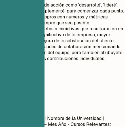
Utiliza verbos de acción como 'desarrollé', 'lideré',
'colaboré' e 'implementé' para comenzar cada punto.
Cuantifica tus logros con números y métricas
específicas siempre que sea posible.
Destaca proyectos o iniciativas que resultaron en un
crecimiento significativo de la empresa, mayor
eficiencia o mejora de la satisfacción del cliente.
Muestra habilidades de colaboración mencionando
la participación del equipo, pero también atribúyete
el mérito de las contribuciones individuales.
05
Formación
Formación
Nombre del Título
| Nombre de la Universidad |
Ubicación
Mes Año – Mes Año
- Cursos Relevantes: