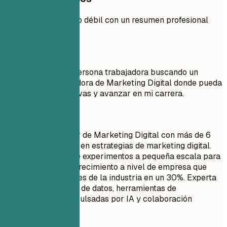
Compara un objetivo débil con un resumen profesional
sólido.
Mejor no
Objetivo: Soy una persona trabajadora buscando un
puesto de Coordinadora de Marketing Digital donde pueda
aprender cosas nuevas y avanzar en mi carrera.
Mejor así
Coordinadora Senior de Marketing Digital con más de 6
años de experiencia en estrategias de marketing digital.
Escala exitosamente experimentos a pequeña escala para
lograr una tasa de crecimiento a nivel de empresa que
supera los estándares de la industria en un 30%. Experta
en el uso de análisis de datos, herramientas de
personalización impulsadas por IA y colaboración
interdepartamental.