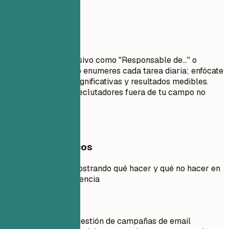
Evita esto
Evita el lenguaje pasivo como "Responsable de..." o
"Encargado de...". No enumeres cada tarea diaria; enfócate
en contribuciones significativas y resultados medibles.
Evita jerga que los reclutadores fuera de tu campo no
entenderán.
Ejemplos prácticos
Ejemplo práctico mostrando qué hacer y qué no hacer en
la sección de experiencia
Mejor no
Responsable de la gestión de campañas de email