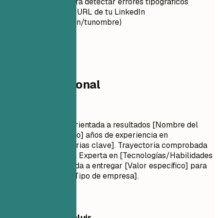
electrónico para detectar errores tipográficos
Personaliza la URL de tu LinkedIn
(linkedin.com/in/tunombre)
02
Perfil profesional
Perfil profesional
Título Profesional Orientada a resultados [Nombre del
puesto] con [Número] años de experiencia en
[Habilidades/Industrias clave]. Trayectoria comprobada
en [Logro principal]. Experta en [Tecnologías/Habilidades
clave]. Comprometida a entregar [Valor específico] para
[Industria objetivo/Tipo de empresa].
Qué conviene incluir