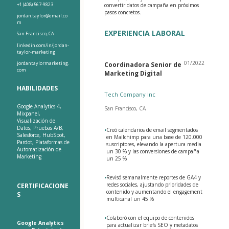
+1 (408) 567-9823
convertir datos de campaña en próximos
pasos concretos.
jordan.taylor@email.co
m
EXPERIENCIA LABORAL
San Francisco, CA
linkedin.com/in/jordan-
taylor-marketing
01/2022
jordantaylormarketing.
Coordinadora Senior de
com
Marketing Digital
HABILIDADES
Tech Company Inc
Google Analytics 4,
San Francisco, CA
Mixpanel,
Visualización de
Datos, Pruebas A/B,
•
Creó calendarios de email segmentados
Salesforce, HubSpot,
en Mailchimp para una base de 120.000
Pardot, Plataformas de
suscriptores, elevando la apertura media
Automatización de
un 30 % y las conversiones de campaña
Marketing
un 25 %
•
Revisó semanalmente reportes de GA4 y
redes sociales, ajustando prioridades de
CERTIFICACIONE
contenido y aumentando el engagement
S
multicanal un 45 %
•
Colaboró con el equipo de contenidos
Google Analytics
para actualizar briefs SEO y metadatos