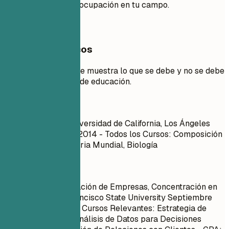
por edad es una preocupación en tu campo.
Ejemplos prácticos
Ejemplo práctico que muestra lo que se debe y no se debe
hacer en la sección de educación.
Mejor no
Grado en Artes | Universidad de California, Los Ángeles
Junio 2010 – Junio 2014 - Todos los Cursos: Composición
en Inglés I y II, Historia Mundial, Biología
Mejor así
Grado en Administración de Empresas, Concentración en
Marketing | San Francisco State University Septiembre
2013 – Mayo 2017 - Cursos Relevantes: Estrategia de
Marketing Digital, Análisis de Datos para Decisiones