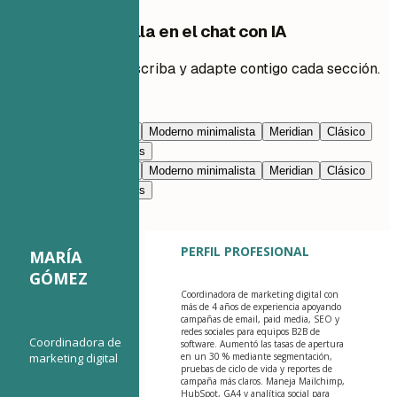
Edita esta plantilla en el chat con IA
Pide a la IA que reescriba y adapte contigo cada sección.
Editar con IA
Azul marino
Prestigio
Moderno minimalista
Meridian
Clásico
Moderno limpio
Nimbus
Azul marino
Prestigio
Moderno minimalista
Meridian
Clásico
Moderno limpio
Nimbus
PERFIL PROFESIONAL
MARÍA
GÓMEZ
Coordinadora de marketing digital con
más de 4 años de experiencia apoyando
campañas de email, paid media, SEO y
redes sociales para equipos B2B de
Coordinadora de
software. Aumentó las tasas de apertura
marketing digital
en un 30 % mediante segmentación,
pruebas de ciclo de vida y reportes de
campaña más claros. Maneja Mailchimp,
HubSpot, GA4 y analítica social para