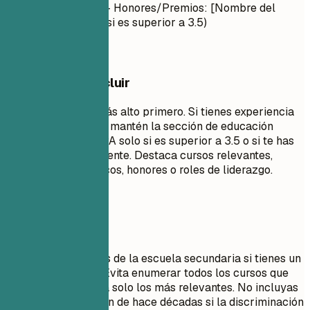
[Curso 1], [Curso 2] - Honores/Premios: [Nombre del
Premio] - GPA: X.X (si es superior a 3.5)
Qué conviene incluir
Enumera tu título más alto primero. Si tienes experiencia
laboral significativa, mantén la sección de educación
breve. Incluye tu GPA solo si es superior a 3.5 o si te has
graduado recientemente. Destaca cursos relevantes,
proyectos académicos, honores o roles de liderazgo.
Evita esto
No incluyas detalles de la escuela secundaria si tienes un
título universitario. Evita enumerar todos los cursos que
tomaste; selecciona solo los más relevantes. No incluyas
fechas de graduación de hace décadas si la discriminación