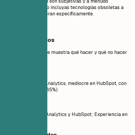
"Java: 80%"), ya que son subjetivas y a menudo
malinterpretadas. No incluyas tecnologías obsoletas a
menos que se requieran específicamente.
Ejemplos prácticos
Ejemplo práctico que muestra qué hacer y qué no hacer
con las habilidades
Mejor no
Experto en Google Analytics, mediocre en HubSpot, con
dominio de Python (85%)
Mejor así
Dominio de Google Analytics y HubSpot; Experiencia en
Python
Consejos rápidos