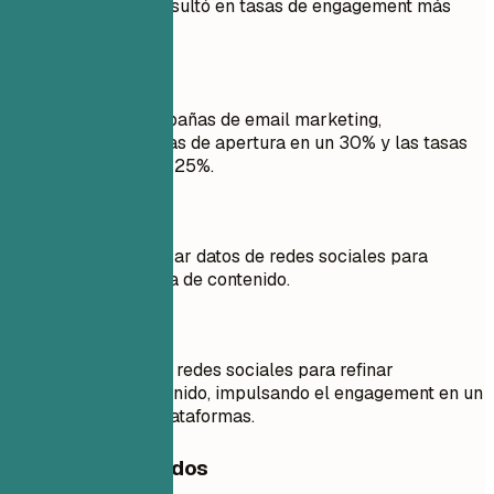
marketing, lo que resultó en tasas de engagement más
altas.
Mejor así
Creé y ejecuté campañas de email marketing,
aumentando las tasas de apertura en un 30% y las tasas
de conversión en un 25%.
Mejor no
Encargado de analizar datos de redes sociales para
mejorar la estrategia de contenido.
Mejor así
Analicé métricas de redes sociales para refinar
estrategias de contenido, impulsando el engagement en un
45% en todas las plataformas.
Consejos rápidos