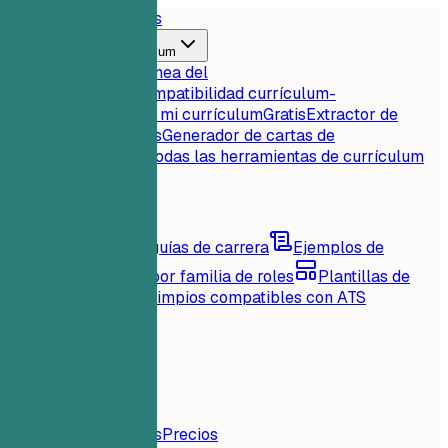
Inicio
Características
Herramientas de currículum
Puntuación instantánea del
currículum
Gratis
Compatibilidad currículum-
empleo
Gratis
Critica mi currículum
Gratis
Extractor de
palabras clave
Gratis
Generador de cartas de
presentación
Gratis
Todas las herramientas de currículum
Recursos
Blog
Consejos y guías de carrera
Ejemplos de
currículum
Explora por familia de roles
Plantillas de
currículum
Diseños limpios compatibles con ATS
Cargando...
Precios
Iniciar Sesión
Inicio
Características
Precios