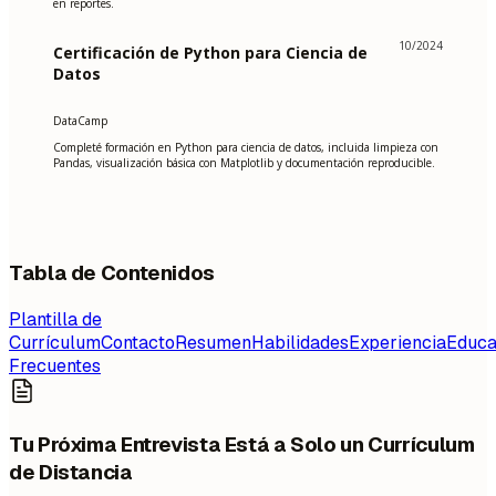
en reportes.
10/2024
Certificación de Python para Ciencia de
Datos
DataCamp
Completé formación en Python para ciencia de datos, incluida limpieza con
Pandas, visualización básica con Matplotlib y documentación reproducible.
Tabla de Contenidos
Plantilla de
Currículum
Contacto
Resumen
Habilidades
Experiencia
Educa
Frecuentes
Tu Próxima Entrevista Está a Solo un Currículum
de Distancia