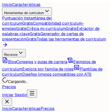
Inicio
Características
Herramientas de currículum
Puntuación instantánea del
currículum
Gratis
Compatibilidad currículum-
empleo
Gratis
Critica mi currículum
Gratis
Extractor de
palabras clave
Gratis
Generador de cartas de
presentación
Gratis
Todas las herramientas de currículum
Recursos
Blog
Consejos y guías de carrera
Ejemplos de
currículum
Explora por familia de roles
Plantillas de
currículum
Diseños limpios compatibles con ATS
Cargando...
Precios
Iniciar Sesión
Inicio
Características
Precios