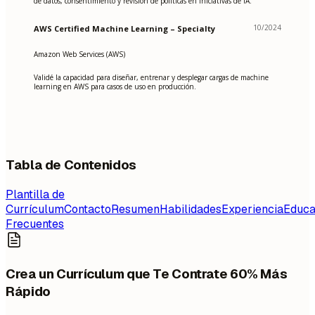
de datos, consentimiento y revisión de políticas en iniciativas de IA.
10/2024
AWS Certified Machine Learning – Specialty
Amazon Web Services (AWS)
Validé la capacidad para diseñar, entrenar y desplegar cargas de machine
learning en AWS para casos de uso en producción.
Tabla de Contenidos
Plantilla de
Currículum
Contacto
Resumen
Habilidades
Experiencia
Educa
Frecuentes
Crea un Currículum que Te Contrate 60% Más
Rápido