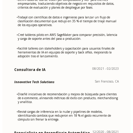
empresariales, traduciendo objetivos de negocio en requisitos de datos,
criterios de evaluación y planes de despliegue por fases.
Trabajé con científicas de datos e ingenieras para lanzar un flujo de
•
clasificación documental que redujo en 35 % el tiempo de triaje manual
de los equipos operativos.
Creé tableros piloto en AWS SageMaker para comparar precisión, latencia
•
y carga de soporte antes del paso a producción.
Facilité talleres con stakeholders y capacitación para usuarios finales de
•
herramientas de IA en equipos de soporte y back office, mejorando la
adopción tras el lanzamiento.
08/2021 - 02/2023
Consultora de IA
San Francisco, CA
Innovative Tech Solutions
Diseñé iniciativas de recomendación y mejora de búsqueda para clientes
•
de e-commerce, alineando métricas de éxito con producto, merchandising
y analítica.
Revisé cargas de inferencia en la nube y pipelines de modelos,
•
identificando cambios que redujeron en 18 % el gasto recurrente de
cómputo sin frenar la entrega.
12/2020 - 08/2021
Especialista en Aprendizaje Automático