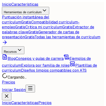
Inicio
Características
Herramientas de currículum
Puntuación instantánea del
currículum
Gratis
Compatibilidad currículum-
empleo
Gratis
Critica mi currículum
Gratis
Extractor de
palabras clave
Gratis
Generador de cartas de
presentación
Gratis
Todas las herramientas de currículum
Recursos
Blog
Consejos y guías de carrera
Ejemplos de
currículum
Explora por familia de roles
Plantillas de
currículum
Diseños limpios compatibles con ATS
Cargando...
Precios
Iniciar Sesión
Inicio
Características
Precios