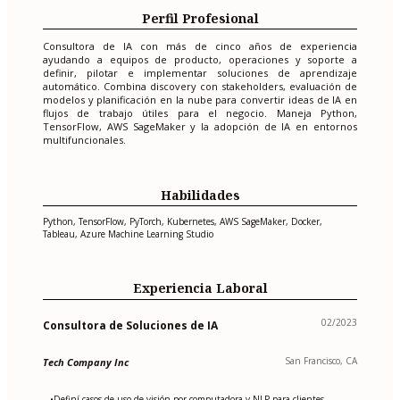
Perfil Profesional
Consultora de IA con más de cinco años de experiencia
ayudando a equipos de producto, operaciones y soporte a
definir, pilotar e implementar soluciones de aprendizaje
automático. Combina discovery con stakeholders, evaluación de
modelos y planificación en la nube para convertir ideas de IA en
flujos de trabajo útiles para el negocio. Maneja Python,
TensorFlow, AWS SageMaker y la adopción de IA en entornos
multifuncionales.
Habilidades
Python, TensorFlow, PyTorch, Kubernetes, AWS SageMaker, Docker,
Tableau, Azure Machine Learning Studio
Experiencia Laboral
02/2023
Consultora de Soluciones de IA
San Francisco, CA
Tech Company Inc
Definí casos de uso de visión por computadora y NLP para clientes
•