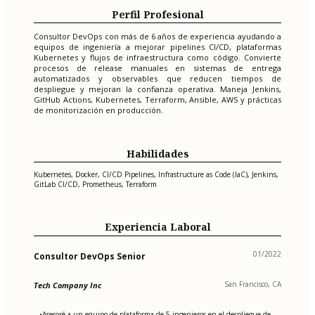
Perfil Profesional
Consultor DevOps con más de 6 años de experiencia ayudando a
equipos de ingeniería a mejorar pipelines CI/CD, plataformas
Kubernetes y flujos de infraestructura como código. Convierte
procesos de release manuales en sistemas de entrega
automatizados y observables que reducen tiempos de
despliegue y mejoran la confianza operativa. Maneja Jenkins,
GitHub Actions, Kubernetes, Terraform, Ansible, AWS y prácticas
de monitorización en producción.
Habilidades
Kubernetes, Docker, CI/CD Pipelines, Infrastructure as Code (IaC), Jenkins,
GitLab CI/CD, Prometheus, Terraform
Experiencia Laboral
01/2022
Consultor DevOps Senior
San Francisco, CA
Tech Company Inc
Asesoré a un equipo de plataforma de 5 ingenieros en el despliegue de
•