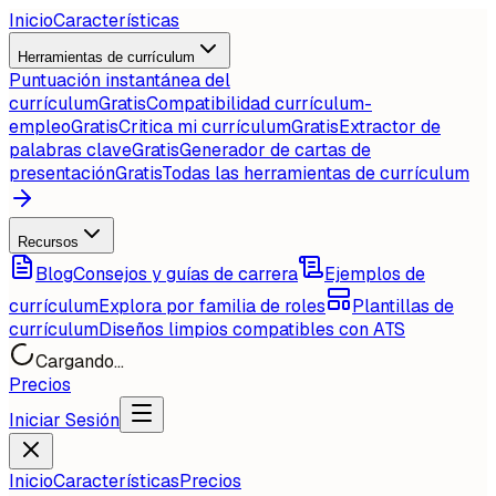
Inicio
Características
Herramientas de currículum
Puntuación instantánea del
currículum
Gratis
Compatibilidad currículum-
empleo
Gratis
Critica mi currículum
Gratis
Extractor de
palabras clave
Gratis
Generador de cartas de
presentación
Gratis
Todas las herramientas de currículum
Recursos
Blog
Consejos y guías de carrera
Ejemplos de
currículum
Explora por familia de roles
Plantillas de
currículum
Diseños limpios compatibles con ATS
Cargando...
Precios
Iniciar Sesión
Inicio
Características
Precios