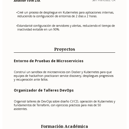
Another Firm Ltd.
Creé un proceso de despliegue en Kubernetes para aplicaciones internas,
•
reduciendo la configuración de entornos de 2 días a 2 horas.
Estandaricé configuración de servidores y alertas, reduciendo el tiempo de
•
inactividad evitable en un 90%.
Proyectos
Entorno de Pruebas de Microservicios
Construí un sandbox de microservicios con Docker y Kubernetes para que
equipos de hackathon practicaran service discovery, despliegues progresivos
y recuperación ante fallos.
Organizador de Talleres DevOps
Organicé talleres de DevOps sobre diseño CI/CD, operación de Kubernetes y
fundamentos de Terraform, con ejercicios prácticos para más de 50
asistentes.
Formación Académica