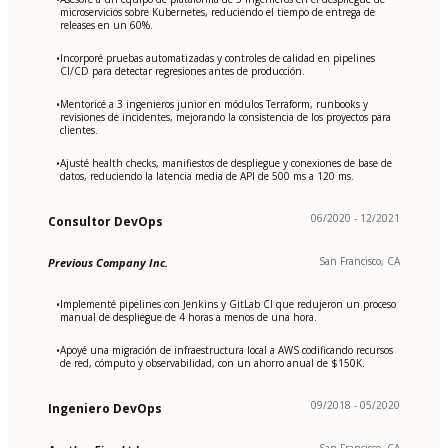
microservicios sobre Kubernetes, reduciendo el tiempo de entrega de
releases en un 60%.
Incorporé pruebas automatizadas y controles de calidad en pipelines
•
CI/CD para detectar regresiones antes de producción.
Mentoricé a 3 ingenieros junior en módulos Terraform, runbooks y
•
revisiones de incidentes, mejorando la consistencia de los proyectos para
clientes.
Ajusté health checks, manifiestos de despliegue y conexiones de base de
•
datos, reduciendo la latencia media de API de 500 ms a 120 ms.
06/2020 - 12/2021
Consultor DevOps
San Francisco, CA
Previous Company Inc.
Implementé pipelines con Jenkins y GitLab CI que redujeron un proceso
•
manual de despliegue de 4 horas a menos de una hora.
Apoyé una migración de infraestructura local a AWS codificando recursos
•
de red, cómputo y observabilidad, con un ahorro anual de $150K.
09/2018 - 05/2020
Ingeniero DevOps
San Francisco, CA