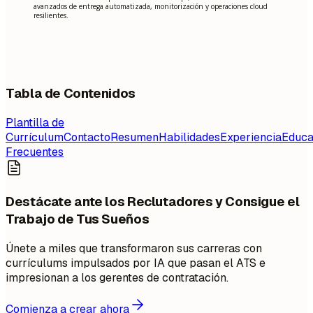
avanzados de entrega automatizada, monitorización y operaciones cloud
resilientes.
Tabla de Contenidos
Plantilla de
Currículum
Contacto
Resumen
Habilidades
Experiencia
Educa
Frecuentes
Destácate ante los Reclutadores y Consigue el
Trabajo de Tus Sueños
Únete a miles que transformaron sus carreras con
currículums impulsados por IA que pasan el ATS e
impresionan a los gerentes de contratación.
Comienza a crear ahora