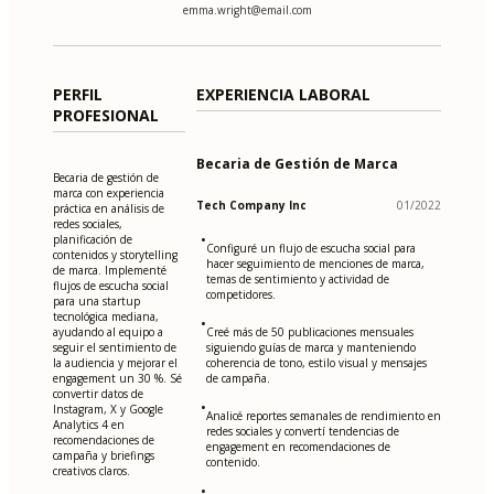
emma.wright@email.com
PERFIL
EXPERIENCIA LABORAL
PROFESIONAL
Becaria de Gestión de Marca
Becaria de gestión de
marca con experiencia
Tech Company Inc
01/2022
práctica en análisis de
redes sociales,
•
planificación de
Configuré un flujo de escucha social para
contenidos y storytelling
hacer seguimiento de menciones de marca,
de marca. Implementé
temas de sentimiento y actividad de
flujos de escucha social
competidores.
para una startup
tecnológica mediana,
•
ayudando al equipo a
Creé más de 50 publicaciones mensuales
seguir el sentimiento de
siguiendo guías de marca y manteniendo
la audiencia y mejorar el
coherencia de tono, estilo visual y mensajes
engagement un 30 %. Sé
de campaña.
convertir datos de
•
Instagram, X y Google
Analicé reportes semanales de rendimiento en
Analytics 4 en
redes sociales y convertí tendencias de
recomendaciones de
engagement en recomendaciones de
campaña y briefings
contenido.
creativos claros.
•