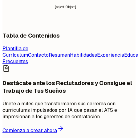
[object Object]
Tabla de Contenidos
Plantilla de
Currículum
Contacto
Resumen
Habilidades
Experiencia
Educa
Frecuentes
Destácate ante los Reclutadores y Consigue el
Trabajo de Tus Sueños
Únete a miles que transformaron sus carreras con
currículums impulsados por IA que pasan el ATS e
impresionan a los gerentes de contratación.
Comienza a crear ahora