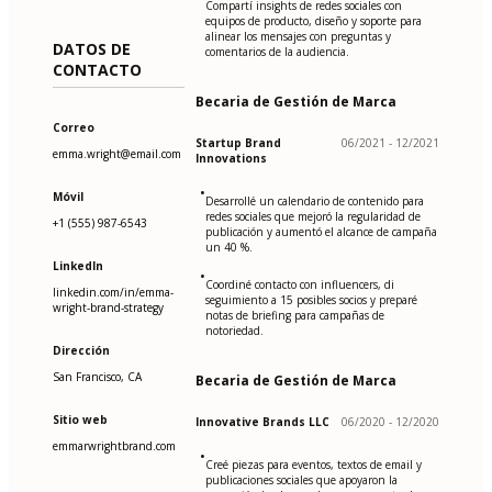
Compartí insights de redes sociales con
equipos de producto, diseño y soporte para
alinear los mensajes con preguntas y
DATOS DE
comentarios de la audiencia.
CONTACTO
Becaria de Gestión de Marca
Correo
Startup Brand
06/2021 - 12/2021
emma.wright@email.com
Innovations
•
Móvil
Desarrollé un calendario de contenido para
redes sociales que mejoró la regularidad de
+1 (555) 987-6543
publicación y aumentó el alcance de campaña
un 40 %.
LinkedIn
•
Coordiné contacto con influencers, di
linkedin.com/in/emma-
seguimiento a 15 posibles socios y preparé
wright-brand-strategy
notas de briefing para campañas de
notoriedad.
Dirección
San Francisco, CA
Becaria de Gestión de Marca
Sitio web
Innovative Brands LLC
06/2020 - 12/2020
emmarwrightbrand.com
•
Creé piezas para eventos, textos de email y
publicaciones sociales que apoyaron la