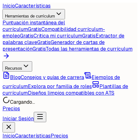
Inicio
Características
Herramientas de currículum
Puntuación instantánea del
currículum
Gratis
Compatibilidad currículum-
empleo
Gratis
Critica mi currículum
Gratis
Extractor de
palabras clave
Gratis
Generador de cartas de
presentación
Gratis
Todas las herramientas de currículum
Recursos
Blog
Consejos y guías de carrera
Ejemplos de
currículum
Explora por familia de roles
Plantillas de
currículum
Diseños limpios compatibles con ATS
Cargando...
Precios
Iniciar Sesión
Inicio
Características
Precios