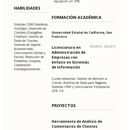
equipo en un 15%
HABILIDADES
FORMACIÓN ACADÉMICA
Sistemás CRM (Salesforce,
HubSpot), Desarrollo de
Universidad Estatal de California, San
Chatbots (Dialogflow,
Francisco
Chatfuel), Gestión de
Datos de Clientes,
Sistemás de Soporte
09/2013 - 05/2017
Licenciatura en
Automatizado,
Administración de
Comunicación (Verbal y
Empresas con
Escrita), Resolución de
Problemás, Empatía,
énfasis en Sistemás
Colaboración
de Información
Interdepartamental
Cursos relevantes: Gestión de Atención al
Cliente, Analítica de Datos para Negocios,
Sistemas CRM y Comunicación Empresarial.
GPA: 3.8
PROYECTOS
Herramienta de Análisis de
Comentarios de Clientes