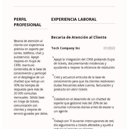
PERFIL
EXPERIENCIA LABORAL
PROFESIONAL
Becaria de Atención al Cliente
Becaria de atención al
cliente con experiencia
Tech Company Inc
01/2022
práctica en soporte por
correo, teléfono, chat y
•
autoservicio. Apoyó
Apoyó la integración del CRM probando flujos
mejoras en flujos de
de tickets, documentando incidencias y
CRM, mantuvo
ayudando a mejorar la eficiencia de resolución
contenidos de la base de
conocimiento y participó
•
en el despliegue de un
Creó y actualizó artículos de la base de
chatbot que redujo un
conocimiento para que los clientes resolvieran
30% los tiempos de
dudas frecuentes sobre cuenta, facturación y
respuesta para más de
producto sin abrir tickets
20.000 consultas
•
mensuales. Sólida base
Colaboró en el desarrollo de un chatbot de
en triaje de tickets,
soporte que gestionó más del 20% de las
comunicación con
consultas rutinarias diarias antes de escalar a
clientes y mejoras de
un agente
servicio guiadas por datos.
•
Trabajó con TI durante interrupciones de red,
dio seguimiento a tickets afectados y ayudó a