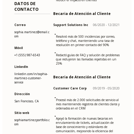
reducir el impacto en clientes
DATOS DE
CONTACTO
Becaria de Atención al Cliente
Correo
Support Solutions Inc
06/2020 - 12/2021
sophia.martinez@email.c
•
om
Resolvió más de 500 incidencias por correo,
teléfono y chat, manteniendo una tasa de
resolución en primer contacto del 90%
Móvil
•
+1 (555) 987-6543
Redactó guías de FAQ y solución de problemas
que redujeron las llamadas repetidas en un
25%
LinkedIn
linkedin.com/in/sophia-
Becaria de Atención al Cliente
martinez-customer-
service
Customer Care Corp
09/2019 - 05/2020
Dirección
•
Procesó más de 2.000 solicitudes de servicio al
San Francisco, CA
mes manteniendo registros de clientes claros y
ordenados en el CRM
Sitio web
•
Apoyó la formación de nuevas becarias en
sophiamartinezportfolio.c
enrutamiento de tickets, actualización de
om
base de conocimiento y estándares de
comunicación, mejorando la eficiencia del