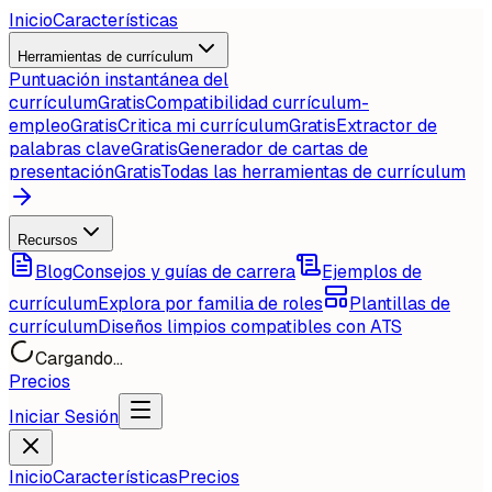
Inicio
Características
Herramientas de currículum
Puntuación instantánea del
currículum
Gratis
Compatibilidad currículum-
empleo
Gratis
Critica mi currículum
Gratis
Extractor de
palabras clave
Gratis
Generador de cartas de
presentación
Gratis
Todas las herramientas de currículum
Recursos
Blog
Consejos y guías de carrera
Ejemplos de
currículum
Explora por familia de roles
Plantillas de
currículum
Diseños limpios compatibles con ATS
Cargando...
Precios
Iniciar Sesión
Inicio
Características
Precios