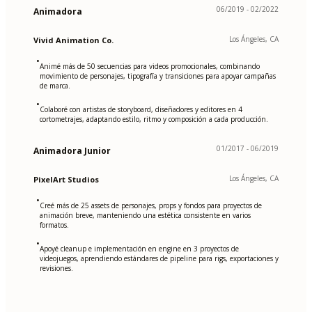
06/2019 - 02/2022
Animadora
Los Ángeles, CA
Vivid Animation Co.
•
Animé más de 50 secuencias para videos promocionales, combinando
movimiento de personajes, tipografía y transiciones para apoyar campañas
de marca.
•
Colaboré con artistas de storyboard, diseñadores y editores en 4
cortometrajes, adaptando estilo, ritmo y composición a cada producción.
01/2017 - 06/2019
Animadora Junior
Los Ángeles, CA
PixelArt Studios
•
Creé más de 25 assets de personajes, props y fondos para proyectos de
animación breve, manteniendo una estética consistente en varios
formatos.
•
Apoyé cleanup e implementación en engine en 3 proyectos de
videojuegos, aprendiendo estándares de pipeline para rigs, exportaciones y
revisiones.