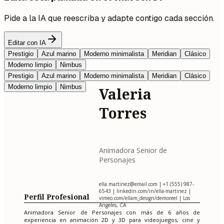
Pide a la IA que reescriba y adapte contigo cada sección.
Editar con IA
Prestigio
Azul marino
Moderno minimalista
Meridian
Clásico
Moderno limpio
Nimbus
Prestigio
Azul marino
Moderno minimalista
Meridian
Clásico
Moderno limpio
Nimbus
Valeria
Torres
Animadora Senior de
Personajes
ella.martinez@email.com
| +1 (555) 987-
6543 | linkedin.com/in/ella-martinez |
Perfil Profesional
vimeo.com/ellam_design/demoreel | Los
Angeles, CA
Animadora Senior de Personajes con más de 6 años de
experiencia en animación 2D y 3D para videojuegos, cine y