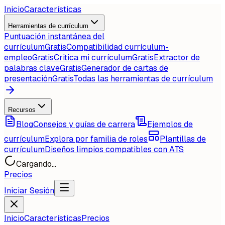
Inicio
Características
Herramientas de currículum
Puntuación instantánea del
currículum
Gratis
Compatibilidad currículum-
empleo
Gratis
Critica mi currículum
Gratis
Extractor de
palabras clave
Gratis
Generador de cartas de
presentación
Gratis
Todas las herramientas de currículum
Recursos
Blog
Consejos y guías de carrera
Ejemplos de
currículum
Explora por familia de roles
Plantillas de
currículum
Diseños limpios compatibles con ATS
Cargando...
Precios
Iniciar Sesión
Inicio
Características
Precios