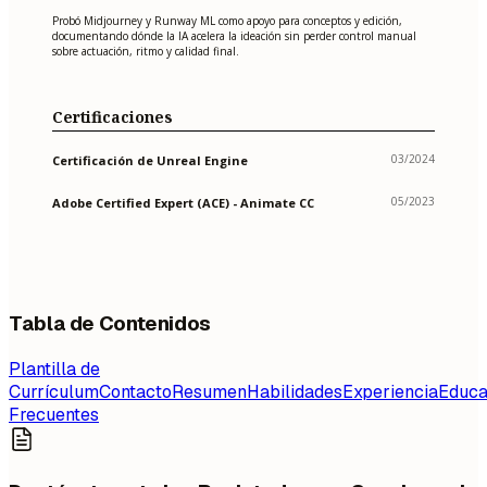
Probó Midjourney y Runway ML como apoyo para conceptos y edición,
documentando dónde la IA acelera la ideación sin perder control manual
sobre actuación, ritmo y calidad final.
Certificaciones
03/2024
Certificación de Unreal Engine
05/2023
Adobe Certified Expert (ACE) - Animate CC
Tabla de Contenidos
Plantilla de
Currículum
Contacto
Resumen
Habilidades
Experiencia
Educa
Frecuentes