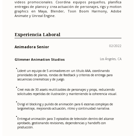
videos promocionales. Coordina equipos pequeños, planifica
entregas de planos y crea actuación de personajes, rigs y motion
graphics en Maya, Blender, Toon Boom Harmony, Adobe
Animate y Unreal Engine.
Experiencia Laboral
02/2022
Animadora Senior
Los Ángeles, CA
Glimmer Animation Studios
•
Lideré un equipo de 5 animadores en un título AAA, coordinando
prioridades de planos, rondas de feedback y criterios de entrega para
secuencias cinemáticas y de juego.
•
Creé más de 30 assets reutilizables de personajes y props, reduciendo
solicitudes repetidas de ilustración y manteniendo la coherencia visual.
•
Dirigí el blocking y pulido de animación para 6 escenas complejas de
largometraje, mejorando actuación, ritmo y continuidad narrativa.
•
Entregué animación para 3 episodios de televisión dentro del alcance
aprobado, gestionando revisiones, dependencias y handoffs con
producción.