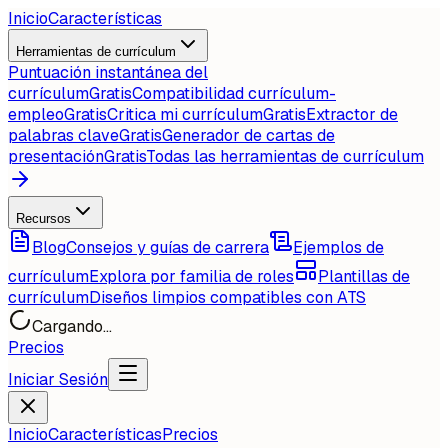
Inicio
Características
Herramientas de currículum
Puntuación instantánea del
currículum
Gratis
Compatibilidad currículum-
empleo
Gratis
Critica mi currículum
Gratis
Extractor de
palabras clave
Gratis
Generador de cartas de
presentación
Gratis
Todas las herramientas de currículum
Recursos
Blog
Consejos y guías de carrera
Ejemplos de
currículum
Explora por familia de roles
Plantillas de
currículum
Diseños limpios compatibles con ATS
Cargando...
Precios
Iniciar Sesión
Inicio
Características
Precios