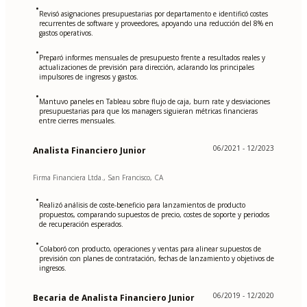
•
Revisó asignaciones presupuestarias por departamento e identificó costes
recurrentes de software y proveedores, apoyando una reducción del 8% en
gastos operativos.
•
Preparó informes mensuales de presupuesto frente a resultados reales y
actualizaciones de previsión para dirección, aclarando los principales
impulsores de ingresos y gastos.
•
Mantuvo paneles en Tableau sobre flujo de caja, burn rate y desviaciones
presupuestarias para que los managers siguieran métricas financieras
entre cierres mensuales.
06/2021 - 12/2023
Analista Financiero Junior
Firma Financiera Ltda., San Francisco, CA
•
Realizó análisis de coste-beneficio para lanzamientos de producto
propuestos, comparando supuestos de precio, costes de soporte y periodos
de recuperación esperados.
•
Colaboró con producto, operaciones y ventas para alinear supuestos de
previsión con planes de contratación, fechas de lanzamiento y objetivos de
ingresos.
06/2019 - 12/2020
Becaria de Analista Financiero Junior