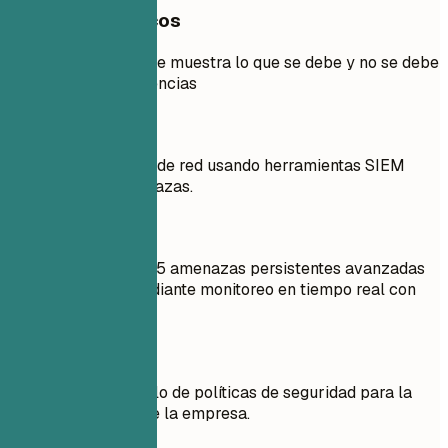
Ejemplos prácticos
Ejemplo práctico que muestra lo que se debe y no se debe
hacer en las experiencias
Mejor no
Monitoreé el tráfico de red usando herramientas SIEM
para detectar amenazas.
Mejor así
Identifiqué y mitigé 15 amenazas persistentes avanzadas
(APT) en un año mediante monitoreo en tiempo real con
Splunk.
Mejor no
Asistí en el desarrollo de políticas de seguridad para la
infraestructura TI de la empresa.