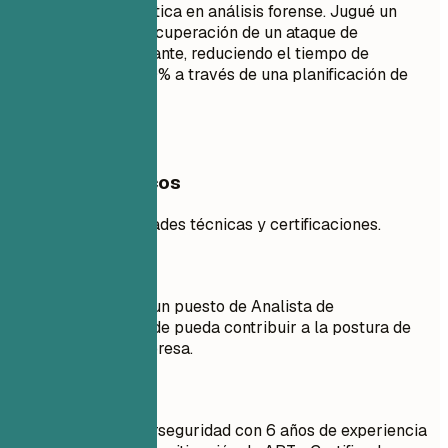
de experiencia práctica en análisis forense. Jugué un
papel clave en la recuperación de un ataque de
ransomware importante, reduciendo el tiempo de
inactividad en un 50% a través de una planificación de
respuesta rápida.
Ejemplos prácticos
Inclusión de habilidades técnicas y certificaciones.
Mejor no
Objetivo: Asegurar un puesto de Analista de
Ciberseguridad donde pueda contribuir a la postura de
seguridad de la empresa.
Mejor así
Profesional de Ciberseguridad con 6 años de experiencia