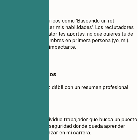
Evita esto
Evita objetivos genéricos como 'Buscando un rol
desafiante para crecer mis habilidades'. Los reclutadores
quieren saber qué valor les aportas, no qué quieres tú de
ellos. No uses pronombres en primera persona (yo, mi).
Mantenlo conciso e impactante.
Ejemplos prácticos
Compara un objetivo débil con un resumen profesional
sólido.
Mejor no
Objetivo: Soy un individuo trabajador que busca un puesto
de Analista de Ciberseguridad donde pueda aprender
cosas nuevas y avanzar en mi carrera.