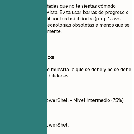
No enumeres habilidades que no te sientas cómodo
usando en una entrevista. Evita usar barras de progreso o
porcentajes para calificar tus habilidades (p. ej., "Java:
80%"). No incluyas tecnologías obsoletas a menos que se
requieran específicamente.
Ejemplos prácticos
Ejemplo práctico que muestra lo que se debe y no se debe
hacer en cuanto a habilidades
Mejor no
C++, Python, SQL, PowerShell - Nivel Intermedio (75%)
Mejor así
C++, Python, SQL, PowerShell