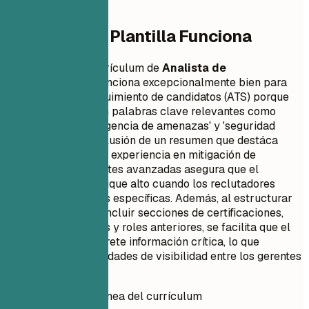
Por Qué Esta Plantilla Funciona
Este formato de currículum de
Analista de
Ciberseguridad
funciona excepcionalmente bien para
los sistemás de seguimiento de candidatos (ATS) porque
está optimizado con palabras clave relevantes como
'análisis APT', 'inteligencia de amenazas' y 'seguridad
empresarial'. La inclusión de un resumen que destáca
áreas clave como la experiencia en mitigación de
amenazas persistentes avanzadas asegura que el
documentó se clasifique alto cuando los reclutadores
busquen habilidades específicas. Además, al estructurar
el currículum para incluir secciones de certificaciones,
habilidades técnicas y roles anteriores, se facilita que el
software ATS interprete información crítica, lo que
aumenta las posibilidades de visibilidad entre los gerentes
de contratación.
Puntuación instantánea del currículum