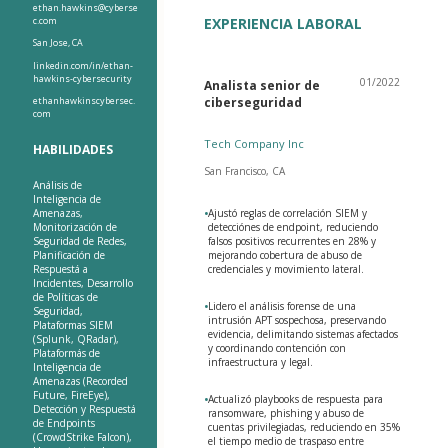
ethan.hawkins@cyberse
c.com
EXPERIENCIA LABORAL
San Jose, CA
linkedin.com/in/ethan-
hawkins-cybersecurity
01/2022
Analista senior de
ethanhawkinscybersec.
ciberseguridad
com
Tech Company Inc
HABILIDADES
San Francisco, CA
Análisis de
Inteligencia de
Amenazas,
•
Ajustó reglas de correlación SIEM y
Monitorización de
detecciónes de endpoint, reduciendo
Seguridad de Redes,
falsos positivos recurrentes en 28% y
Planificación de
mejorando cobertura de abuso de
Respuestá a
credenciales y movimiento lateral.
Incidentes, Desarrollo
de Políticas de
•
Lidero el análisis forense de una
Seguridad,
intrusión APT sospechosa, preservando
Plataformas SIEM
evidencia, delimitando sistemas afectados
(Splunk, QRadar),
y coordinando contención con
Plataformás de
infraestructura y legal.
Inteligencia de
Amenazas (Recorded
Future, FireEye),
•
Actualizó playbooks de respuesta para
Detección y Respuestá
ransomware, phishing y abuso de
de Endpoints
cuentas privilegiadas, reduciendo en 35%
(CrowdStrike Falcon),
el tiempo medio de traspaso entre