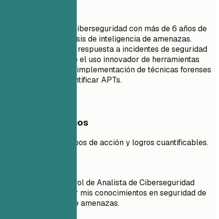
Mejor así
Analista Senior de Ciberseguridad con más de 6 años de
experiencia en análisis de inteligencia de amenazas.
Reduje el tiempo de respuesta a incidentes de seguridad
en un 40% mediante el uso innovador de herramientas
SIEM. Experto en la implementación de técnicas forenses
avanzadas para identificar APTs.
Ejemplos prácticos
Uso efectivo de verbos de acción y logros cuantificables.
Mejor no
Objetivo: Busco un rol de Analista de Ciberseguridad
donde pueda aplicar mis conocimientos en seguridad de
redes y detección de amenazas.