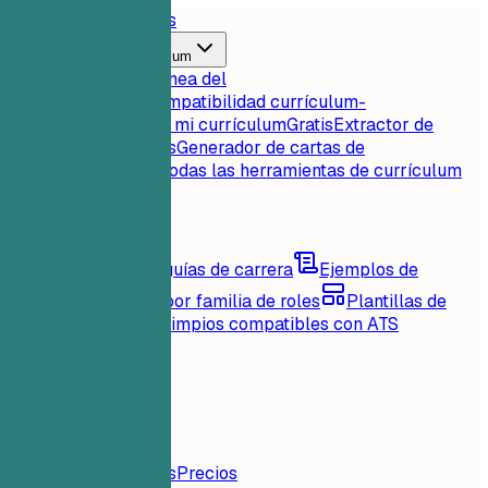
Inicio
Características
Herramientas de currículum
Puntuación instantánea del
currículum
Gratis
Compatibilidad currículum-
empleo
Gratis
Critica mi currículum
Gratis
Extractor de
palabras clave
Gratis
Generador de cartas de
presentación
Gratis
Todas las herramientas de currículum
Recursos
Blog
Consejos y guías de carrera
Ejemplos de
currículum
Explora por familia de roles
Plantillas de
currículum
Diseños limpios compatibles con ATS
Cargando...
Precios
Iniciar Sesión
Inicio
Características
Precios