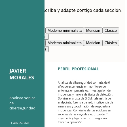
Pide a la IA que reescriba y adapte contigo cada sección.
Editar con IA
Azul marino
Prestigio
Moderno minimalista
Meridian
Clásico
Moderno limpio
Nimbus
Azul marino
Prestigio
Moderno minimalista
Meridian
Clásico
Moderno limpio
Nimbus
PERFIL PROFESIONAL
JAVIER
MORALES
Analista de ciberseguridad con más de 6
años de experiencia en monitoreo de
entornos empresariales, investigación de
incidentes y mejora de flujos de detección.
Analista senior
Domina el ajuste de SIEM, telemetría de
de
endpoints, forensia de red, inteligencia de
amenazas y coordinación de respuesta a
ciberseguridad
incidentes. Convierte alertas ruidosas en
acciones claras y ayuda a equipos de IT,
ingeniería y legal a reducir riesgos sin
frenar la operación.
+1 (408) 555-9876