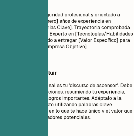
Perfil profesional
Analista de Ciberseguridad profesional y orientado a
resultados con [Número] años de experiencia en
[Habilidades/Industrias Clave]. Trayectoria comprobada
en [Logro Principal]. Experto en [Tecnologías/Habilidades
Clave]. Comprometido a entregar [Valor Específico] para
[Tipo de Industria/Empresa Objetivo].
Qué conviene incluir
Un resumen profesional es tu 'discurso de ascensor'. Debe
tener entre 3 y 5 oraciones, resumiendo tu experiencia,
habilidades clave y logros importantes. Adáptalo a la
descripción del puesto utilizando palabras clave
relevantes. Enfócate en lo que te hace único y el valor que
aportas a los empleadores potenciales.