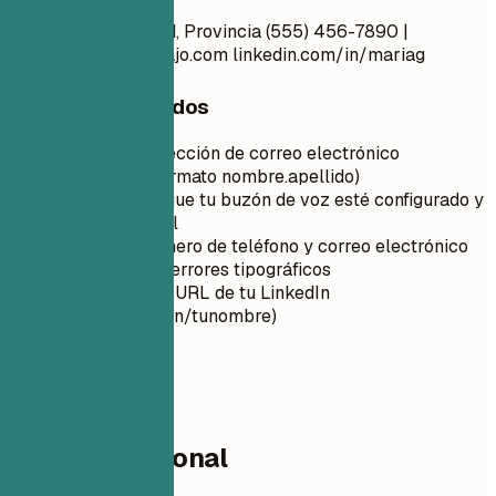
María García Ciudad, Provincia (555) 456-7890 |
maria.g@emailtrabajo.com
linkedin.com/in/mariag
Consejos rápidos
Utiliza una dirección de correo electrónico
profesional (formato nombre.apellido)
Asegúrate de que tu buzón de voz esté configurado y
sea profesional
Verifica tu número de teléfono y correo electrónico
para detectar errores tipográficos
Personaliza la URL de tu LinkedIn
(linkedin.com/in/tunombre)
02
Perfil profesional