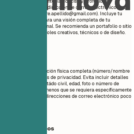
los reclutadores. Mantenla concisa y profesional.
Asegúrate de que tu dirección de correo electrónico sea
apropiada (ej.
nombre.apellido@gmail.com
). Incluye tu
perfil de LinkedIn para una visión completa de tu
trayectoria profesional. Se recomienda un portafolio o sitio
web personal para roles creativos, técnicos o de diseño.
Evita esto
No incluyas tu dirección física completa (número/nombre
de calle) por motivos de privacidad. Evita incluir detalles
personales como estádo civil, edad, foto o número de
seguridad social, a menos que se requiera específicamente
en tu país. No uses direcciones de correo electrónico poco
profesionales.
Ejemplos prácticos