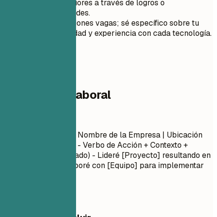
tus roles anteriores a través de logros o
responsabilidades.
Evita descripciones vagas; sé específico sobre tu
nivel de habilidad y experiencia con cada tecnología.
04
Experiencia laboral
Experiencia laboral
Título del Puesto
| Nombre de la Empresa | Ubicación
Mes Año – Mes Año
- Verbo de Acción + Contexto +
Resultado (Cuantificado) - Lideré [Proyecto] resultando en
[Resultado]... - Colaboré con [Equipo] para implementar
[Característica]...