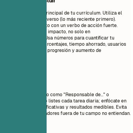
Qué conviene incluir
Esta es la sección principal de tu currículum. Utiliza el
orden cronológico inverso (lo más reciente primero).
Comienza cada punto con un verbo de acción fuerte.
Enfócate en logros e impacto, no solo en
responsabilidades. Usa números para cuantificar tu
impacto (dólares, porcentajes, tiempo ahorrado, usuarios
afectados). Muestra progresión y aumento de
responsabilidad.
Evita esto
Evita lenguaje pasivo como "Responsable de..." o
"Encargado de...". No listes cada tarea diaria; enfócate en
contribuciones significativas y resultados medibles. Evita
jerga que los reclutadores fuera de tu campo no entiendan.