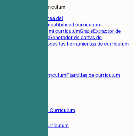
Herramientas de currículum
Puntuación instantánea del
currículum
Gratis
Compatibilidad currículum-
empleo
Gratis
Critica mi currículum
Gratis
Extractor de
palabras clave
Gratis
Generador de cartas de
presentación
Gratis
Todas las herramientas de currículum
Recursos
Blog
Ejemplos de currículum
Plantillas de currículum
Iniciar Sesión
Constructor de Currículum
Ejemplos de Currículum