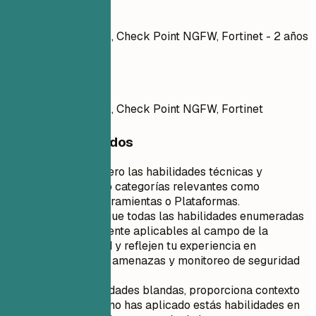
Mejor no
Firewalls Cisco ASA, Check Point NGFW, Fortinet - 2 años
de experiencia
Mejor así
Firewalls Cisco ASA, Check Point NGFW, Fortinet
Consejos rápidos
Enumera primero las habilidades técnicas y
agrúpalas bajo categorías relevantes como
Lenguajes, Herramientas o Plataformas.
Asegúrate de que todas las habilidades enumeradas
sean directamente aplicables al campo de la
ciberseguridad y reflejen tu experiencia en
inteligencia de amenazas y monitoreo de seguridad
de redes.
Para las habilidades blandas, proporciona contexto
detallando cómo has aplicado estás habilidades en