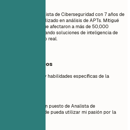
Mejor así
Experimentado Analista de Ciberseguridad con 7 años de
experiencia especializado en análisis de APTs. Mitigué
con éxito brechas que afectaron a más de 50,000
usuarios implementando soluciones de inteligencia de
amenazas en tiempo real.
Ejemplos prácticos
Destácando logros y habilidades específicas de la
industria.
Mejor no
Objetivo: Obtener un puesto de Analista de
Ciberseguridad donde pueda utilizar mi pasión por la
ciberseguridad.