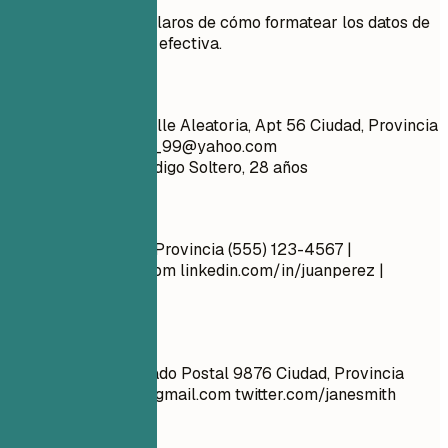
Observa ejemplos claros de cómo formatear los datos de
contacto de manera efectiva.
Mejor no
Juan Pérez 1234 Calle Aleatoria, Apt 56 Ciudad, Provincia
10001
chico_genial_99@yahoo.com
github.com/aliciacodigo Soltero, 28 años
Mejor así
Juan Pérez Ciudad, Provincia (555) 123-4567 |
juan.perez@email.com
linkedin.com/in/juanperez |
juanperez.com
Mejor no
María García Apartado Postal 9876 Ciudad, Provincia
90001
marysmith@gmail.com
twitter.com/janesmith
Mejor así