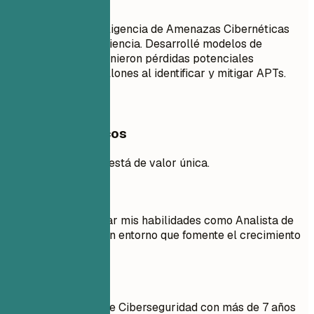
Mejor así
Especialista en Inteligencia de Amenazas Cibernéticas
con 6 años de experiencia. Desarrollé modelos de
amenazas que previnieron pérdidas potenciales
superiores a $10 millones al identificar y mitigar APTs.
Ejemplos prácticos
Enfoque en la propuestá de valor única.
Mejor no
Objetivo: Aprovechar mis habilidades como Analista de
Ciberseguridad en un entorno que fomente el crecimiento
y la innovación.
Mejor así
Dedicado Analista de Ciberseguridad con más de 7 años