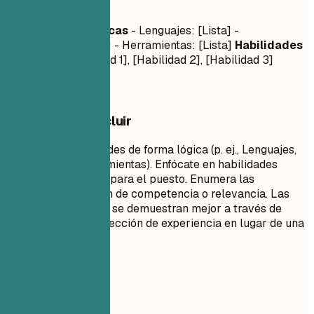
Competencias
Habilidades Técnicas
- Lenguajes: [Lista] -
Frameworks: [Lista] - Herramientas: [Lista]
Habilidades
Blandas
- [Habilidad 1], [Habilidad 2], [Habilidad 3]
Qué conviene incluir
Agrupa tus habilidades de forma lógica (p. ej., Lenguajes,
Frameworks, Herramientas). Enfócate en habilidades
técnicas relevantes para el puesto. Enumera las
habilidades en orden de competencia o relevancia. Las
habilidades blandas se demuestran mejor a través de
puntos clave en la sección de experiencia en lugar de una
lista simple.
Evita esto