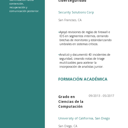
ciberseguridad
contención,
recuperación y
comunicación posterior.
Security Solutions Corp
San Francisco, CA
•
Apoyó revisiones de reglas de firewall e
IDS en segmentos internos, cerrando
brechas de monitoreo y estándarizando
umbrales en sistemas críticos.
•
Analizó y documentó 40 incidentes de
seguridad, creando notas de triage
reutilizables para acelerar la
incorporación de analistas junior.
FORMACIÓN ACADÉMICA
09/2013 - 05/2017
Grado en
Ciencias de la
Computación
University of California, San Diego
San Diego, CA