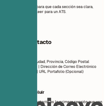
Consejos prácticos para que cada sección sea clara,
relevante y fácil de leer para un ATS.
01
Datos de contacto
Datos de contacto
Nombre Apellido Ciudad, Provincia, Código Postal
Número de Teléfono | Dirección de Correo Electrónico
URL Perfil LinkedIn | URL Portafolio (Opcional)
Qué conviene incluir
Tu información de contacto es la primera sección que ven