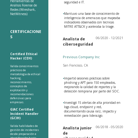
Herramientas de
seguridad e IT.
Análisis Forense de
Redes (Wireshark,
•
Mantuvo una base de conocimiento de
NetWitness)
inteligencia de amenazas que mapeaba
indicadores observados con tecnicas
MITRE ATT&CK y aceleraba la triage.
CERTIFICACIONE
S
06/2020 - 12/2021
Analista de
ciberseguridad
Certified Ethical
Previous Company Inc
Hacker (CEH)
San Francisco, CA
Valida conocimientos
prácticos de
metodologia de ethical
hacking,
•
Impartió sesiones prácticas sobre
reconocimiento,
phishing y APT para 150 empleados,
conceptos de
mejorando la calidad de reportes y la
explotación y
detección temprana por parte del SOC.
recomendaciones
defensivas para
empresas.
•
Investigó 15 alertas de alta prioridad en
logs cloud, endpoint y red,
GIAC Certified
documentando causa raíz, impacto y
Incident Handler
remediación para liderazgo.
(GCIH)
Valida habilidades de
06/2018 - 05/2020
Analista junior
gestión de incidentes
de
desde preparación e
identificación hasta