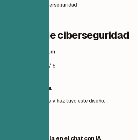
Analista de ciberseguridad
data-analytics
Analista de ciberseguridad
Ejemplo de currículum
4.5
/ 5
Usa esta plantilla
Añade tu experiencia y haz tuyo este diseño.
Usar plantilla
Edita esta plantilla en el chat con IA