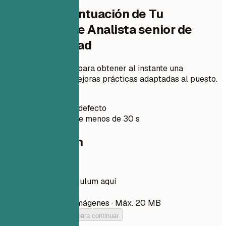
Verifica la Puntuación de Tu
Currículum de Analista senior de
ciberseguridad
Sube tu currículum para obtener al instante una
puntuación ATS y mejoras prácticas adaptadas al puesto.
Sin registro
Privado por defecto
Normalmente menos de 30 s
Tu currículum
Arrastra tu currículum aquí
Elegir archivo
PDF, DOCX, TXT e imágenes · Máx. 20 MB
Añade tu currículum para continuar