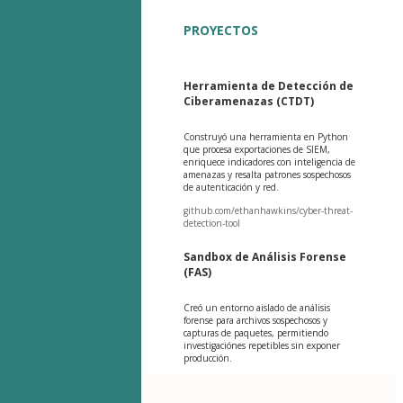
PROYECTOS
Herramienta de Detección de
Ciberamenazas (CTDT)
Construyó una herramienta en Python
que procesa exportaciones de SIEM,
enriquece indicadores con inteligencia de
amenazas y resalta patrones sospechosos
de autenticación y red.
github.com/ethanhawkins/cyber-threat-
detection-tool
Sandbox de Análisis Forense
(FAS)
Creó un entorno aislado de análisis
forense para archivos sospechosos y
capturas de paquetes, permitiendo
investigaciónes repetibles sin exponer
producción.