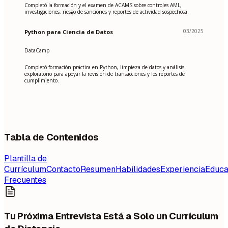
Completó la formación y el examen de ACAMS sobre controles AML,
investigaciones, riesgo de sanciones y reportes de actividad sospechosa.
03/2025
Python para Ciencia de Datos
DataCamp
Completó formación práctica en Python, limpieza de datos y análisis
exploratorio para apoyar la revisión de transacciones y los reportes de
cumplimiento.
Tabla de Contenidos
Plantilla de
Currículum
Contacto
Resumen
Habilidades
Experiencia
Educa
Frecuentes
Tu Próxima Entrevista Está a Solo un Currículum