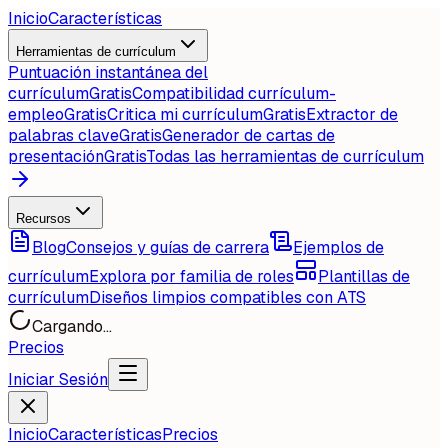
Inicio
Características
Herramientas de currículum
Puntuación instantánea del
currículum
Gratis
Compatibilidad currículum-
empleo
Gratis
Critica mi currículum
Gratis
Extractor de
palabras clave
Gratis
Generador de cartas de
presentación
Gratis
Todas las herramientas de currículum
Recursos
Blog
Consejos y guías de carrera
Ejemplos de
currículum
Explora por familia de roles
Plantillas de
currículum
Diseños limpios compatibles con ATS
Cargando...
Precios
Iniciar Sesión
Inicio
Características
Precios