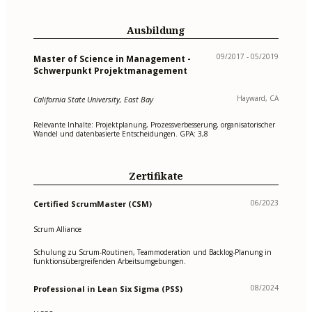
Ausbildung
09/2017 - 05/2019
Master of Science in Management -
Schwerpunkt Projektmanagement
Hayward, CA
California State University, East Bay
Relevante Inhalte: Projektplanung, Prozessverbesserung, organisatorischer
Wandel und datenbasierte Entscheidungen. GPA: 3,8
Zertifikate
06/2023
Certified ScrumMaster (CSM)
Scrum Alliance
Schulung zu Scrum-Routinen, Teammoderation und Backlog-Planung in
funktionsübergreifenden Arbeitsumgebungen.
08/2024
Professional in Lean Six Sigma (PSS)