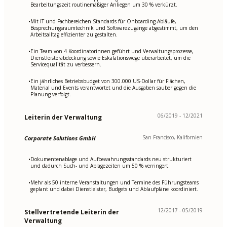
Bearbeitungszeit routinemäßiger Anliegen um 30 % verkürzt.
Mit IT und Fachbereichen Standards für Onboarding-Abläufe,
•
Besprechungsraumtechnik und Softwarezugänge abgestimmt, um den
Arbeitsalltag effizienter zu gestalten.
Ein Team von 4 Koordinatorinnen geführt und Verwaltungsprozesse,
•
Dienstleisterabdeckung sowie Eskalationswege überarbeitet, um die
Servicequalität zu verbessern.
Ein jährliches Betriebsbudget von 300.000 US-Dollar für Flächen,
•
Material und Events verantwortet und die Ausgaben sauber gegen die
Planung verfolgt.
06/2019 - 12/2021
Leiterin der Verwaltung
San Francisco, Kalifornien
Corporate Solutions GmbH
Dokumentenablage und Aufbewahrungsstandards neu strukturiert
•
und dadurch Such- und Ablagezeiten um 50 % verringert.
Mehr als 50 interne Veranstaltungen und Termine des Führungsteams
•
geplant und dabei Dienstleister, Budgets und Ablaufpläne koordiniert.
12/2017 - 05/2019
Stellvertretende Leiterin der
Verwaltung