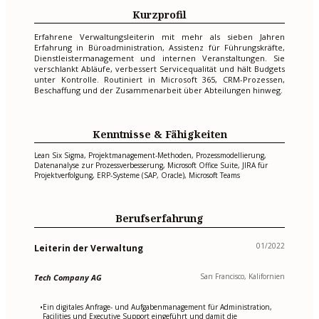
Kurzprofil
Erfahrene Verwaltungsleiterin mit mehr als sieben Jahren
Erfahrung in Büroadministration, Assistenz für Führungskräfte,
Dienstleistermanagement und internen Veranstaltungen. Sie
verschlankt Abläufe, verbessert Servicequalität und hält Budgets
unter Kontrolle. Routiniert in Microsoft 365, CRM-Prozessen,
Beschaffung und der Zusammenarbeit über Abteilungen hinweg.
Kenntnisse & Fähigkeiten
Lean Six Sigma, Projektmanagement-Methoden, Prozessmodellierung,
Datenanalyse zur Prozessverbesserung, Microsoft Office Suite, JIRA für
Projektverfolgung, ERP-Systeme (SAP, Oracle), Microsoft Teams
Berufserfahrung
01/2022
Leiterin der Verwaltung
San Francisco, Kalifornien
Tech Company AG
Ein digitales Anfrage- und Aufgabenmanagement für Administration,
•
Facilities und Executive Support eingeführt und damit die