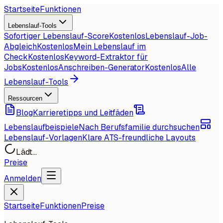
Startseite
Funktionen
Lebenslauf-Tools
Sofortiger Lebenslauf-Score
Kostenlos
Lebenslauf-Job-
Abgleich
Kostenlos
Mein Lebenslauf im
Check
Kostenlos
Keyword-Extraktor für
Jobs
Kostenlos
Anschreiben-Generator
Kostenlos
Alle
Lebenslauf-Tools
Ressourcen
Blog
Karrieretipps und Leitfäden
Lebenslaufbeispiele
Nach Berufsfamilie durchsuchen
Lebenslauf-Vorlagen
Klare ATS-freundliche Layouts
Lädt...
Preise
Anmelden
Startseite
Funktionen
Preise