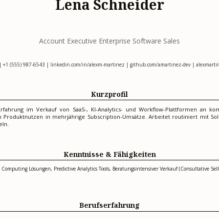
Lena Schneider
Account Executive Enterprise Software Sales
 +1 (555) 987-6543 | linkedin.com/in/alexm-martinez | github.com/amartinez-dev | alexmartin
Kurzprofil
 Erfahrung im Verkauf von SaaS-, KI-Analytics- und Workflow-Plattformen an k
n Produktnutzen in mehrjährige Subscription-Umsätze. Arbeitet routiniert mit S
eln.
Kenntnisse & Fähigkeiten
ud Computing Lösungen, Predictive Analytics Tools, Beratungsintensiver Verkauf (Consultative S
Berufserfahrung