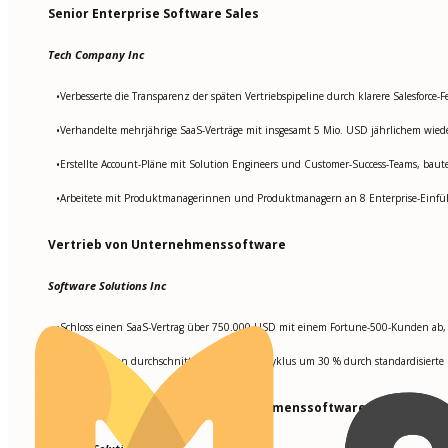
Senior Enterprise Software Sales
Tech Company Inc
Verbesserte die Transparenz der späten Vertriebspipeline durch klarere Salesforce-F
•
Verhandelte mehrjährige SaaS-Verträge mit insgesamt 5 Mio. USD jährlichem wie
•
Erstellte Account-Pläne mit Solution Engineers und Customer-Success-Teams, ba
•
Arbeitete mit Produktmanagerinnen und Produktmanagern an 8 Enterprise-Einfüh
•
Vertrieb von Unternehmenssoftware
Software Solutions Inc
Schloss einen SaaS-Vertrag über 750.000 USD mit einem Fortune-500-Kunden ab, 
•
Verkürzte den durchschnittlichen Vertriebszyklus um 30 % durch standardisier
•
Vertriebsmitarbeiter für Unternehmenssoftware