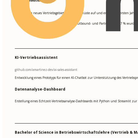
Startup Solutions LLC
Baute ein neues Vertriebsgebiet an der Westküste auf und erzielte im ersten Jah
•
Generierte und qualifizierte über 150 Outbound- und Partner-Leads; 7 % wurd
•
KI-Vertriebsassistent
github.com/amartinez-dev/ai-sales-assistant
Entwicklung eines Prototyps für einen KI-Chatbot zur Unterstützung des Vertriebs
Datenanalyse-Dashboard
Erstellung eines Echtzeit-Vertriebsanalyse-Dashboards mit Python und Streamlit z
Bachelor of Science in Betriebswirtschaftslehre (Vertrieb & M