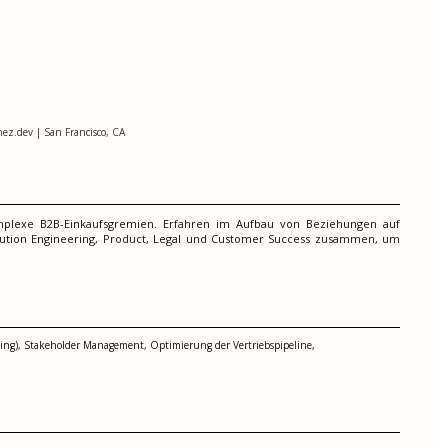
ez.dev | San Francisco, CA
omplexe B2B-Einkaufsgremien. Erfahren im Aufbau von Beziehungen auf
olution Engineering, Product, Legal und Customer Success zusammen, um
elling), Stakeholder Management, Optimierung der Vertriebspipeline,