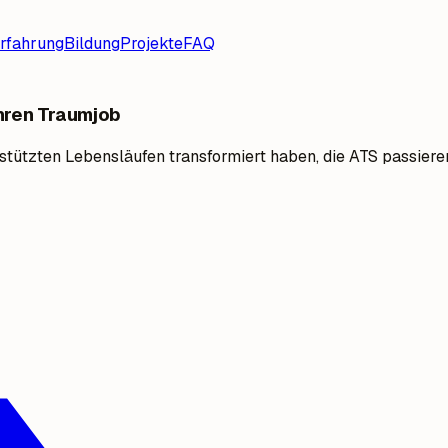
rfahrung
Bildung
Projekte
FAQ
Ihren Traumjob
gestützten Lebensläufen transformiert haben, die ATS passie