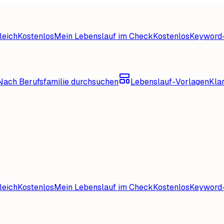
leich
Kostenlos
Mein Lebenslauf im Check
Kostenlos
Keyword-
Nach Berufsfamilie durchsuchen
Lebenslauf-Vorlagen
Kla
leich
Kostenlos
Mein Lebenslauf im Check
Kostenlos
Keyword-