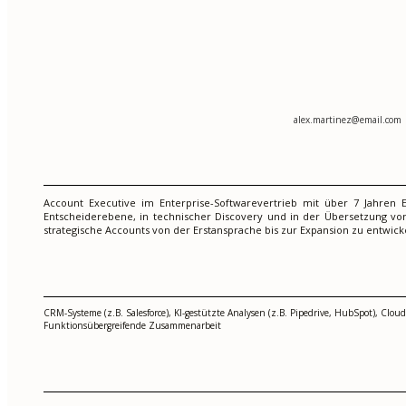
alex.martinez@email.com
|
Account Executive im Enterprise-Softwarevertrieb mit über 7 Jahren
Entscheiderebene, in technischer Discovery und in der Übersetzung vo
strategische Accounts von der Erstansprache bis zur Expansion zu entwick
CRM-Systeme (z.B. Salesforce), KI-gestützte Analysen (z.B. Pipedrive, HubSpot), Clo
Funktionsübergreifende Zusammenarbeit