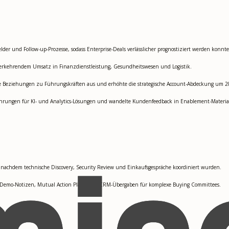
elder und Follow-up-Prozesse, sodass Enterprise-Deals verlässlicher prognostiziert werden konnt
derkehrendem Umsatz in Finanzdienstleistung, Gesundheitswesen und Logistik.
ute Beziehungen zu Führungskräften aus und erhöhte die strategische Account-Abdeckung um 2
rungen für KI- und Analytics-Lösungen und wandelte Kundenfeedback in Enablement-Material
nachdem technische Discovery, Security Review und Einkaufsgespräche koordiniert wurden.
te Demo-Notizen, Mutual Action Plans und CRM-Übergaben für komplexe Buying Committees.