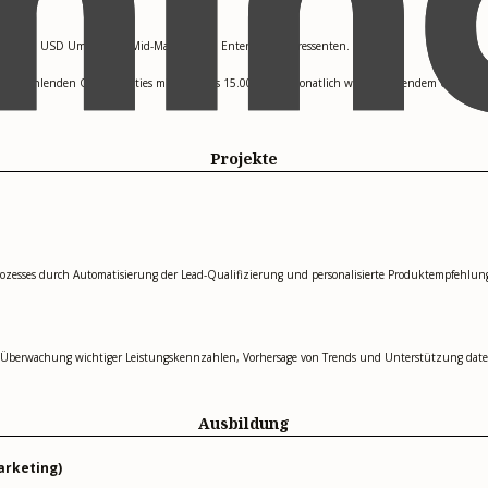
r 200.000 USD Umsatz mit Mid-Market- und Enterprise-Interessenten.
en zu zahlenden Opportunities mit mehr als 15.000 USD monatlich wiederkehrendem Umsatz.
Projekte
prozesses durch Automatisierung der Lead-Qualifizierung und personalisierte Produktempfehlu
ur Überwachung wichtiger Leistungskennzahlen, Vorhersage von Trends und Unterstützung dat
Ausbildung
arketing)