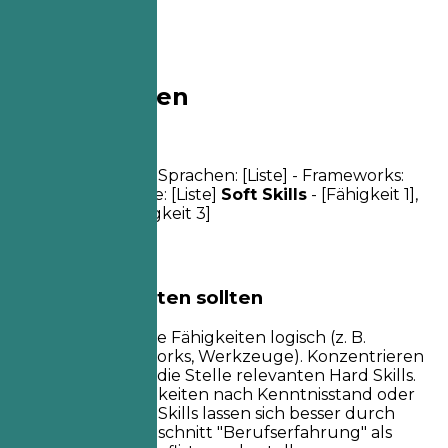
03
Kompetenzen
Kompetenzen
Fachkenntnisse
- Sprachen: [Liste] - Frameworks:
[Liste] - Werkzeuge: [Liste]
Soft Skills
- [Fähigkeit 1],
[Fähigkeit 2], [Fähigkeit 3]
Worauf Sie achten sollten
Gruppieren Sie Ihre Fähigkeiten logisch (z. B.
Sprachen, Frameworks, Werkzeuge). Konzentrieren
Sie sich auf die für die Stelle relevanten Hard Skills.
Listen Sie die Fähigkeiten nach Kenntnisstand oder
Relevanz auf. Soft Skills lassen sich besser durch
Stichpunkte im Abschnitt "Berufserfahrung" als