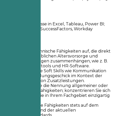
(75%)
Besser so
Fundierte Kenntnisse in Excel, Tableau, Power BI;
Kenntnisse in SAP SuccessFactors, Workday
Kurztipps
Listen Sie technische Fähigkeiten auf, die direkt
mit der betrieblichen Altersvorsorge und
Zusatzleistungen zusammenhängen, wie z. B.
Datenanalysetools und HR-Software.
Priorisieren Sie Soft Skills wie Kommunikation
und Verhandlungsgeschick im Kontext der
Verwaltung von Zusatzleistungen.
Vermeiden Sie die Nennung allgemeiner oder
irrelevanter Fähigkeiten; konzentrieren Sie sich
auf das, was Sie in Ihrem Fachgebiet einzigartig
macht.
Halten Sie Ihre Fähigkeiten stets auf dem
neuesten Stand der aktuellen
Industriestandards.