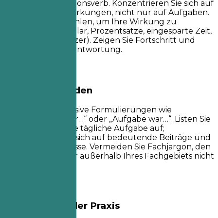
einem starken Aktionsverb. Konzentrieren Sie sich auf
Erfolge und Auswirkungen, nicht nur auf Aufgaben.
Verwenden Sie Zahlen, um Ihre Wirkung zu
quantifizieren (Dollar, Prozentsätze, eingesparte Zeit,
betroffene Benutzer). Zeigen Sie Fortschritt und
zunehmende Verantwortung.
Besser vermeiden
Vermeiden Sie passive Formulierungen wie
„Verantwortlich für…“ oder „Aufgabe war…“. Listen Sie
nicht jede einzelne tägliche Aufgabe auf;
konzentrieren Sie sich auf bedeutende Beiträge und
messbare Ergebnisse. Vermeiden Sie Fachjargon, den
Personalvermittler außerhalb Ihres Fachgebiets nicht
verstehen.
Beispiele aus der Praxis