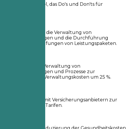
Praktisches Beispiel, das Do's und Don'ts für
Erfahrungen zeigt
So nicht
Verantwortlich für die Verwaltung von
Mitarbeiterleistungen und die Durchführung
jährlicher Überprüfungen von Leistungspaketen.
Besser so
Optimierung der Verwaltung von
Mitarbeiterleistungen und Prozesse zur
Reduzierung der Verwaltungskosten um 25 %.
So nicht
Zusammenarbeit mit Versicherungsanbietern zur
Aushandlung von Tarifen.
Besser so
Erzielung einer Reduzierung der Gesundheitskosten