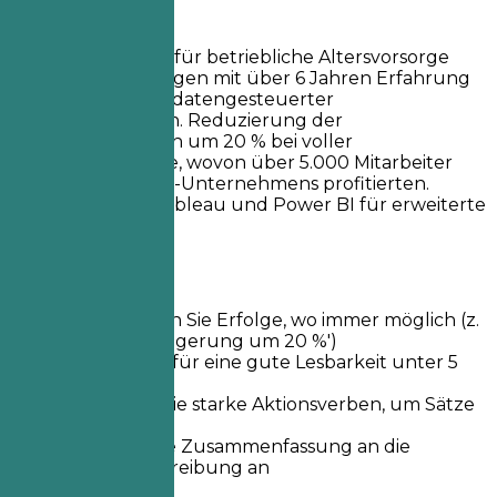
Besser so
Senior Consultant für betriebliche Altersvorsorge
und Zusatzleistungen mit über 6 Jahren Erfahrung
in der Konzeption datengesteuerter
Leistungslösungen. Reduzierung der
Gesundheitskosten um 20 % bei voller
Kostenübernahme, wovon über 5.000 Mitarbeiter
eines Fortune-500-Unternehmens profitierten.
Spezialisiert auf Tableau und Power BI für erweiterte
Analysen.
Kurztipps
Quantifizieren Sie Erfolge, wo immer möglich (z.
B. 'Umsatzsteigerung um 20 %')
Halten Sie es für eine gute Lesbarkeit unter 5
Zeilen
Verwenden Sie starke Aktionsverben, um Sätze
zu beginnen
Passen Sie die Zusammenfassung an die
Stellenbeschreibung an