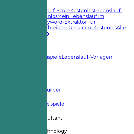
Lebenslauf-Tools
Sofortiger Lebenslauf-Score
Kostenlos
Lebenslauf-
Job-Abgleich
Kostenlos
Mein Lebenslauf im
Check
Kostenlos
Keyword-Extraktor für
Jobs
Kostenlos
Anschreiben-Generator
Kostenlos
Alle
Lebenslauf-Tools
Ressourcen
Blog
Lebenslaufbeispiele
Lebenslauf-Vorlagen
Anmelden
Lebenslauf-Builder
Lebenslauf-Beispiele
Benefits Consultant
information-technology