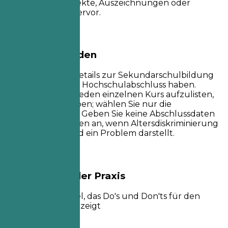
akademische Projekte, Auszeichnungen oder
Führungsrollen hervor.
Besser vermeiden
Geben Sie keine Details zur Sekundarschulbildung
an, wenn Sie einen Hochschulabschluss haben.
Vermeiden Sie es, jeden einzelnen Kurs aufzulisten,
den Sie belegt haben; wählen Sie nur die
relevantesten aus. Geben Sie keine Abschlussdaten
von vor Jahrzehnten an, wenn Altersdiskriminierung
in Ihrem Berufsfeld ein Problem darstellt.
Beispiele aus der Praxis
Praktisches Beispiel, das Do's und Don'ts für den
Abschnitt Bildung zeigt