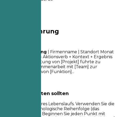
04
Berufserfahrung
Berufserfahrung
Berufsbezeichnung
| Firmenname | Standort
Monat
Jahr – Monat Jahr
- Aktionsverb + Kontext + Ergebnis
(quantifiziert) - Leitung von [Projekt] führte zu
[Ergebnis]... - Zusammenarbeit mit [Team] zur
Implementierung von [Funktion]...
Worauf Sie achten sollten
Dies ist der Kern Ihres Lebenslaufs. Verwenden Sie die
umgekehrte chronologische Reihenfolge (das
Aktuellste zuerst). Beginnen Sie jeden Punkt mit