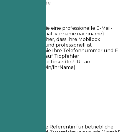
maxmustermann.de
Kurztipps
Verwenden Sie eine professionelle E-Mail-
Adresse (Format: vorname.nachname)
Stellen Sie sicher, dass Ihre Mobilbox
eingerichtet und professionell ist
Überprüfen Sie Ihre Telefonnummer und E-
Mail-Adresse auf Tippfehler
Passen Sie Ihre LinkedIn-URL an
(linkedin.com/in/IhrName)
02
Profil
Profil
Ergebnisorientierte Referentin für betriebliche