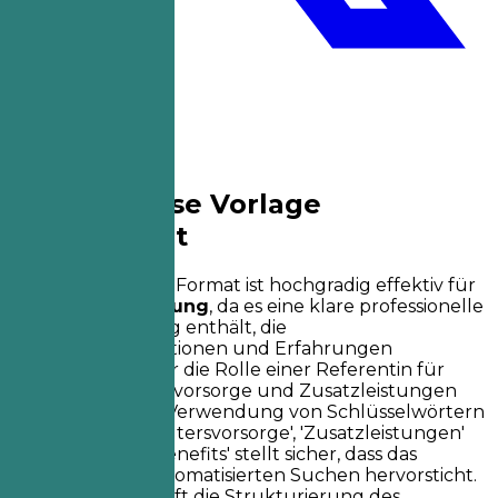
Warum Diese Vorlage
Funktioniert
Dieses Lebenslauf-Format ist hochgradig effektiv für
die
ATS-Optimierung
, da es eine klare professionelle
Zusammenfassung enthält, die
Schlüsselqualifikationen und Erfahrungen
hervorhebt, die für die Rolle einer Referentin für
betriebliche Altersvorsorge und Zusatzleistungen
relevant sind. Die Verwendung von Schlüsselwörtern
wie 'betriebliche Altersvorsorge', 'Zusatzleistungen'
und 'Mitarbeiterbenefits' stellt sicher, dass das
Dokument bei automatisierten Suchen hervorsticht.
Darüber hinaus hilft die Strukturierung des