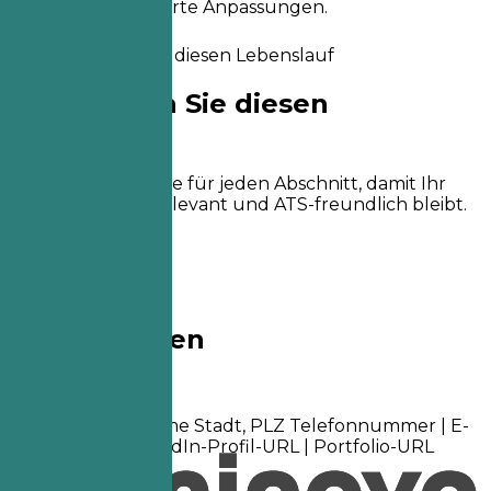
Score und priorisierte Anpassungen.
So erstellen Sie diesen Lebenslauf
So erstellen Sie diesen
Lebenslauf
Praktische Hinweise für jeden Abschnitt, damit Ihr
Lebenslauf klar, relevant und ATS-freundlich bleibt.
01
Kontaktdaten
Kontaktdaten
Vorname Nachname Stadt, PLZ Telefonnummer | E-
Mail-Adresse LinkedIn-Profil-URL | Portfolio-URL
(Optional)