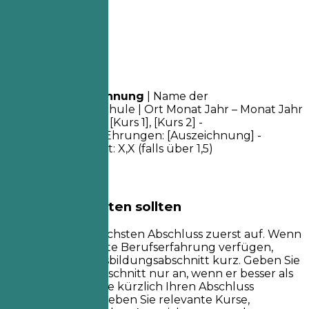
05
Ausbildung
Ausbildung
Abschlussbezeichnung
| Name der
Universität/Hochschule | Ort
Monat Jahr – Monat Jahr
- Relevante Kurse: [Kurs 1], [Kurs 2] -
Auszeichnungen/Ehrungen: [Auszeichnung] -
Notendurchschnitt: X,X (falls über 1,5)
Worauf Sie achten sollten
Listen Sie Ihren höchsten Abschluss zuerst auf. Wenn
Sie über signifikante Berufserfahrung verfügen,
halten Sie den Ausbildungsabschnitt kurz. Geben Sie
Ihren Notendurchschnitt nur an, wenn er besser als
1,5 ist oder wenn Sie kürzlich Ihren Abschluss
gemacht haben. Heben Sie relevante Kurse,