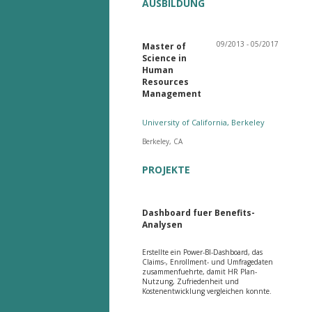
AUSBILDUNG
09/2013 - 05/2017
Master of
Science in
Human
Resources
Management
University of California, Berkeley
Berkeley, CA
PROJEKTE
Dashboard fuer Benefits-
Analysen
Erstellte ein Power-BI-Dashboard, das
Claims-, Enrollment- und Umfragedaten
zusammenfuehrte, damit HR Plan-
Nutzung, Zufriedenheit und
Kostenentwicklung vergleichen konnte.