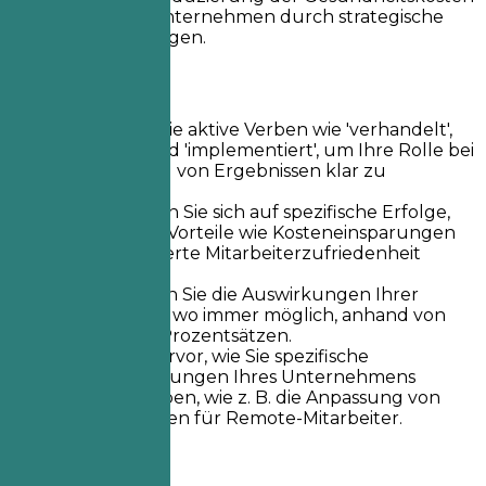
um 15 % für das Unternehmen durch strategische
Anbieterbeziehungen.
Kurztipps
Verwenden Sie aktive Verben wie 'verhandelt',
'optimiert' und 'implementiert', um Ihre Rolle bei
der Erzielung von Ergebnissen klar zu
vermitteln.
Konzentrieren Sie sich auf spezifische Erfolge,
die greifbare Vorteile wie Kosteneinsparungen
oder verbesserte Mitarbeiterzufriedenheit
zeigen.
Quantifizieren Sie die Auswirkungen Ihrer
Handlungen, wo immer möglich, anhand von
Zahlen und Prozentsätzen.
Heben Sie hervor, wie Sie spezifische
Herausforderungen Ihres Unternehmens
bewältigt haben, wie z. B. die Anpassung von
Leistungplänen für Remote-Mitarbeiter.