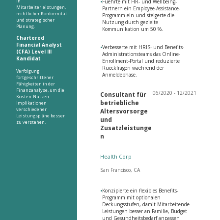
in
•
Fuehrte mit HR- und Wellbeing-
Mitarbeiterleistungen,
Partnern ein Employee-Assistance-
rechtlicher Konformität
Programm ein und steigerte die
und strategischer
Nutzung durch gezielte
Planung.
Kommunikation um 50 %.
Chartered
Financial Analyst
•
Verbesserte mit HRIS- und Benefits-
(CFA) Level III
Administrationsteams das Online-
Kandidat
Enrollment-Portal und reduzierte
Rueckfragen waehrend der
Verfolgung
Anmeldephase.
fortgeschrittener
Fähigkeiten in der
Finanzanalyse, um die
06/2020 - 12/2021
Consultant für
Kosten-Nutzen-
betriebliche
Implikationen
verschiedener
Altersvorsorge
Leistungspläne besser
und
zu verstehen.
Zusatzleistunge
n
Health Corp
San Francisco, CA
•
Konzipierte ein flexibles Benefits-
Programm mit optionalen
Deckungsstufen, damit Mitarbeitende
Leistungen besser an Familie, Budget
und Gesundheitsbedarf anpassen