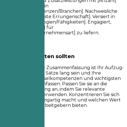
Altersvorsorge und Zusatzleistungen mit [Anzahl]
Jahren Erfahrung in
[Schlüsselkompetenzen/Branchen]. Nachweisliche
Erfolge in [Wichtigste Errungenschaft]. Versiert in
[Schlüsseltechnologien/Fähigkeiten]. Engagiert,
[Spezifischer Wert] für
[Zielbranche/Unternehmensart] zu liefern.
Worauf Sie achten sollten
Eine professionelle Zusammenfassung ist Ihr Aufzug-
Pitch. Sie sollte 3-5 Sätze lang sein und Ihre
Erfahrung, Schlüsselkompetenzen und wichtigsten
Erfolge zusammenfassen. Passen Sie sie an die
Stellenbeschreibung an, indem Sie relevante
Schlüsselwörter verwenden. Konzentrieren Sie sich
darauf, was Sie einzigartig macht und welchen Wert
Sie potenziellen Arbeitgebern bieten.