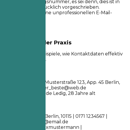
Sozialversicherungsnummer, es sei denn, dies ist in
Ihrem Land ausdrücklich vorgeschrieben.
Verwenden Sie keine unprofessionellen E-Mail-
Adressen.
Beispiele aus der Praxis
Sehen Sie klare Beispiele, wie Kontaktdaten effektiv
formatiert werden.
So nicht
Max Mustermann Musterstraße 123, App. 45 Berlin,
10115
supermax_der_beste@web.de
github.com/maxcode Ledig, 28 Jahre alt
Besser so
Max Mustermann Berlin, 10115 | 0171 1234567 |
max.mustermann@email.de
linkedin.com/in/maxmustermann |