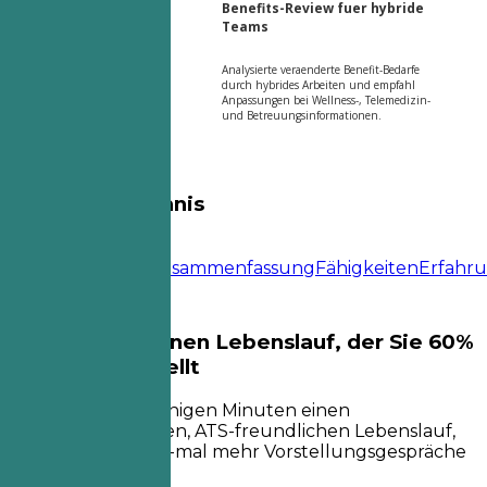
Benefits-Review fuer hybride
Teams
Analysierte veraenderte Benefit-Bedarfe
durch hybrides Arbeiten und empfahl
Anpassungen bei Wellness-, Telemedizin-
und Betreuungsinformationen.
Inhaltsverzeichnis
Lebenslauf-
Vorlage
Kontakt
Zusammenfassung
Fähigkeiten
Erfahr
Erstellen Sie einen Lebenslauf, der Sie 60%
schneller einstellt
Erstellen Sie in wenigen Minuten einen
maßgeschneiderten, ATS-freundlichen Lebenslauf,
der nachweislich 6-mal mehr Vorstellungsgespräche
vermittelt.