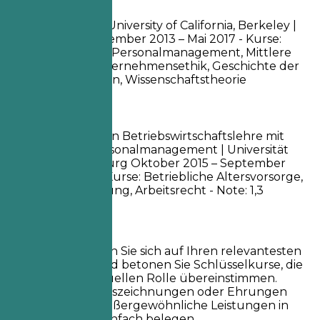
So nicht
Bachelor of Arts | University of California, Berkeley |
Berkeley, CA
September 2013 – Mai 2017
- Kurse:
Einführung in das Personalmanagement, Mittlere
Buchhaltung, Unternehmensethik, Geschichte der
Vereinigten Staaten, Wissenschaftstheorie
Besser so
Master of Science in Betriebswirtschaftslehre mit
Schwerpunkt Personalmanagement | Universität
Hamburg | Hamburg
Oktober 2015 – September
2018
- Relevante Kurse: Betriebliche Altersvorsorge,
Personalentwicklung, Arbeitsrecht - Note: 1,3
Kurztipps
Konzentrieren Sie sich auf Ihren relevantesten
Abschluss und betonen Sie Schlüsselkurse, die
mit Ihrer aktuellen Rolle übereinstimmen.
Heben Sie Auszeichnungen oder Ehrungen
hervor, die außergewöhnliche Leistungen in
Ihrem Studienfach belegen.