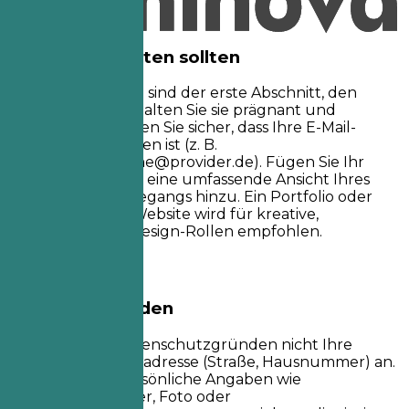
Worauf Sie achten sollten
Ihre Kontaktdaten sind der erste Abschnitt, den
Recruiter sehen. Halten Sie sie prägnant und
professionell. Stellen Sie sicher, dass Ihre E-Mail-
Adresse angemessen ist (z. B.
vorname.nachname@provider.de
). Fügen Sie Ihr
LinkedIn-Profil für eine umfassende Ansicht Ihres
beruflichen Werdegangs hinzu. Ein Portfolio oder
eine persönliche Website wird für kreative,
technische oder Design-Rollen empfohlen.
Besser vermeiden
Geben Sie aus Datenschutzgründen nicht Ihre
vollständige Privatadresse (Straße, Hausnummer) an.
Vermeiden Sie persönliche Angaben wie
Familienstand, Alter, Foto oder