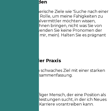
Besser vermeiden
Vermeiden Sie generische Ziele wie 'Suche nach einer
herausfordernden Rolle, um meine Fähigkeiten zu
erweitern.' Personalvermittler möchten wissen,
welchen Wert Sie ihnen bringen, nicht was Sie von
ihnen wollen. Verwenden Sie keine Pronomen der
ersten Person (ich, mir, mein). Halten Sie es prägnant
und wirkungsvoll.
Beispiele aus der Praxis
Vergleichen Sie ein schwaches Ziel mit einer starken
professionellen Zusammenfassung.
So nicht
Ziel: Ich bin ein fleißiger Mensch, der eine Position als
Berater für Zusatzleistungen sucht, in der ich Neues
lernen und meine Karriere vorantreiben kann.