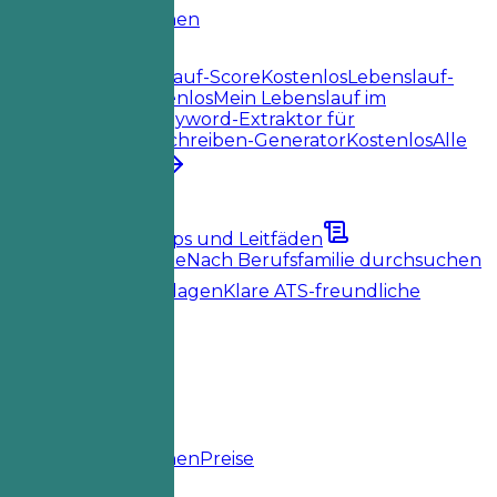
Startseite
Funktionen
Lebenslauf-Tools
Sofortiger Lebenslauf-Score
Kostenlos
Lebenslauf-
Job-Abgleich
Kostenlos
Mein Lebenslauf im
Check
Kostenlos
Keyword-Extraktor für
Jobs
Kostenlos
Anschreiben-Generator
Kostenlos
Alle
Lebenslauf-Tools
Ressourcen
Blog
Karrieretipps und Leitfäden
Lebenslaufbeispiele
Nach Berufsfamilie durchsuchen
Lebenslauf-Vorlagen
Klare ATS-freundliche
Layouts
Lädt...
Preise
Anmelden
Startseite
Funktionen
Preise