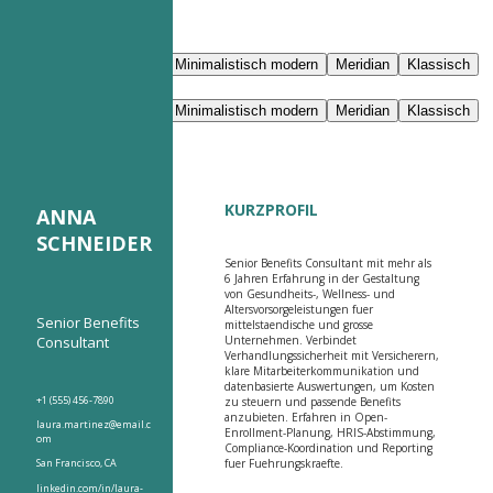
Mit KI bearbeiten
Marineblau
Prestige
Minimalistisch modern
Meridian
Klassisch
Modern klar
Nimbus
Marineblau
Prestige
Minimalistisch modern
Meridian
Klassisch
Modern klar
Nimbus
KURZPROFIL
ANNA
SCHNEIDER
Senior Benefits Consultant mit mehr als
6 Jahren Erfahrung in der Gestaltung
von Gesundheits-, Wellness- und
Altersvorsorgeleistungen fuer
Senior Benefits
mittelstaendische und grosse
Consultant
Unternehmen. Verbindet
Verhandlungssicherheit mit Versicherern,
klare Mitarbeiterkommunikation und
datenbasierte Auswertungen, um Kosten
+1 (555) 456-7890
zu steuern und passende Benefits
anzubieten. Erfahren in Open-
laura.martinez@email.c
Enrollment-Planung, HRIS-Abstimmung,
om
Compliance-Koordination und Reporting
San Francisco, CA
fuer Fuehrungskraefte.
linkedin.com/in/laura-