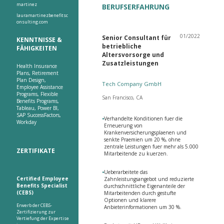
martinez
BERUFSERFAHRUNG
lauramartinezbenefitsc
onsulting.com
01/2022
Senior Consultant für
KENNTNISSE &
betriebliche
FÄHIGKEITEN
Altersvorsorge und
Zusatzleistungen
Health Insurance
Plans, Retirement
Plan Design,
Tech Company GmbH
Employee Assistance
Programs, Flexible
San Francisco, CA
Benefits Programs,
Tableau, Power BI,
SAP SuccessFactors,
•
Verhandelte Konditionen fuer die
Workday
Erneuerung von
Krankenversicherungsplaenen und
senkte Praemien um 20 %, ohne
zentrale Leistungen fuer mehr als 5.000
ZERTIFIKATE
Mitarbeitende zu kuerzen.
•
Ueberarbeitete das
Certified Employee
Zahnleistungsangebot und reduzierte
Benefits Specialist
durchschnittliche Eigenanteile der
(CEBS)
Mitarbeitenden durch gestufte
Optionen und klarere
Erwerb der CEBS-
Anbieterinformationen um 30 %.
Zertifizierung zur
Vertiefung der Expertise