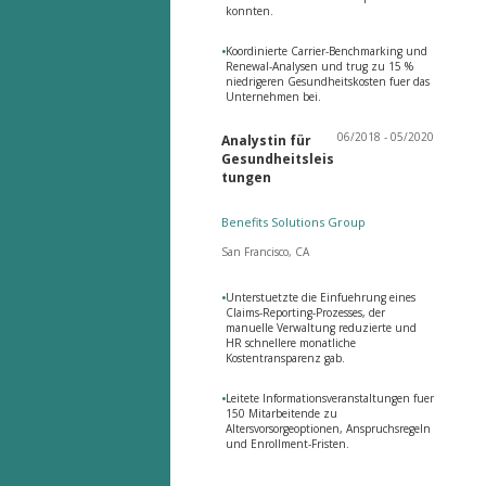
konnten.
•
Koordinierte Carrier-Benchmarking und
Renewal-Analysen und trug zu 15 %
niedrigeren Gesundheitskosten fuer das
Unternehmen bei.
06/2018 - 05/2020
Analystin für
Gesundheitsleis
tungen
Benefits Solutions Group
San Francisco, CA
•
Unterstuetzte die Einfuehrung eines
Claims-Reporting-Prozesses, der
manuelle Verwaltung reduzierte und
HR schnellere monatliche
Kostentransparenz gab.
•
Leitete Informationsveranstaltungen fuer
150 Mitarbeitende zu
Altersvorsorgeoptionen, Anspruchsregeln
und Enrollment-Fristen.