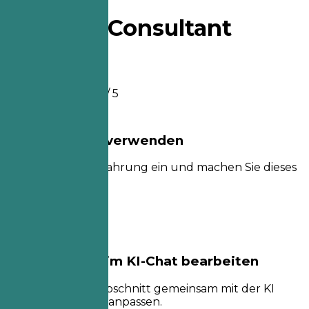
Benefits Consultant
Lebenslaufbeispiel
4.5
/ 5
Diese Vorlage verwenden
Fügen Sie Ihre Erfahrung ein und machen Sie dieses
Layout zu Ihrem.
Vorlage verwenden
Diese Vorlage im KI-Chat bearbeiten
Lassen Sie jeden Abschnitt gemeinsam mit der KI
umschreiben und anpassen.