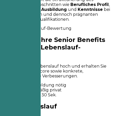
Lebenslaufs mit Abschnitten wie
Berufliches Profil
,
Berufserfahrung
,
Ausbildung
und
Kenntnisse
bei
einer umfassenden und dennoch prägnanten
Darstellung der Qualifikationen.
Sofortige Lebenslauf-Bewertung
Prüfen Sie Ihre Senior Benefits
Consultant Lebenslauf-
Bewertung
Laden Sie Ihren Lebenslauf hoch und erhalten Sie
sofort einen ATS-Score sowie konkrete,
positionsbezogene Verbesserungen.
Keine Anmeldung nötig
Standardmäßig privat
Meist unter 30 Sek.
Dein Lebenslauf