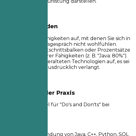
durch eine reine Auflistung darstellen.
Besser vermeiden
Listen Sie keine Fähigkeiten auf, mit denen Sie sich in
einem Vorstellungsgespräch nicht wohlfühlen.
Vermeiden Sie Fortschrittsbalken oder Prozentsätze
zur Bewertung Ihrer Fähigkeiten (z. B. "Java: 80%").
Führen Sie keine veralteten Technologien auf, es sei
denn, sie werden ausdrücklich verlangt.
Beispiele aus der Praxis
Praktisches Beispiel für "Do's and Don'ts" bei
Fähigkeiten
So nicht
Excel in der Anwendung von Java, C++, Python, SQL