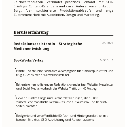
Reichweitenaufbau. Verbindet praezises Lektorat mit SEO-
Briefings, Content-Kalendern und klarer Autorenkommunikation.
Sorgt fuer strukturierte Produktionsablaeufe und enge
Zusammenarbeit mit Autorinnen, Design und Marketing.
Berufserfahrung
03/2021
Redaktionsassistentin – Strategische
Medienentwicklung
Austin, TX
BookWorks Verlag
•
Plante und steuerte Social-Media-Kampagnen fuer Schwerpunkttitel und
trug zu 25 % mehr Buchverkaeufen bei
•
Betreute einen rollierenden Redaktionskalender fuer Website, Newsletter
und Social Media, wodurch der Website-Traffic um 40 % stieg
•
Gewann Gastbeitraege und Partnerplatzierungen, die 15.000
zusaetzliche monatliche Referral-Besuche auf Autoren- und Imprint-
Seiten brachten
•
Redigierte und veroeffentlichte 50 Fach- und Hintergrundartikel mit
besserer Struktur, SEO-Ausrichtung und Autorenpraesenz