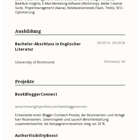
BookBub Insights, E-Mail-Marketing-Software (Mailchimp), Adobe Creative
Suite, Projektmanagement (Asana), Kollaborationstools (Slack, Trello), SEO-
Optimierung
Ausbildung
09/2014 - 05/2018
Bachelor-Abschluss in Englischer
Literatur
Richmond, VA
University of Richmond
Projekte
BookBloggerConnect
samanthawrightportfolio.com/bookbloggerconnect
Entwickelte einen Blogger-Outreach-Prozess, der Rezensenten und Verlage
fuer Rezensionen, Gewinnspiele und Launch-Berichterstattung
zusammenbrachte; die Kampagneninteraktion stieg um 20 %.
AuthorVisibilityBoost