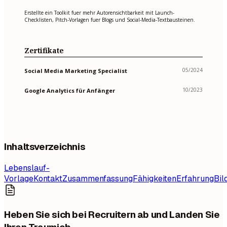
Erstellte ein Toolkit fuer mehr Autorensichtbarkeit mit Launch-
Checklisten, Pitch-Vorlagen fuer Blogs und Social-Media-Textbausteinen.
Zertifikate
05/2024
Social Media Marketing Specialist
10/2023
Google Analytics für Anfänger
Inhaltsverzeichnis
Lebenslauf-
Vorlage
Kontakt
Zusammenfassung
Fähigkeiten
Erfahrung
Bil
Heben Sie sich bei Recruitern ab und Landen Sie