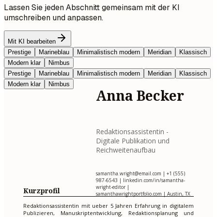
Lassen Sie jeden Abschnitt gemeinsam mit der KI
umschreiben und anpassen.
Mit KI bearbeiten
Prestige
Marineblau
Minimalistisch modern
Meridian
Klassisch
Modern klar
Nimbus
Prestige
Marineblau
Minimalistisch modern
Meridian
Klassisch
Modern klar
Nimbus
Anna Becker
Redaktionsassistentin -
Digitale Publikation und
Reichweitenaufbau
samantha.wright@email.com
| +1 (555)
987-6543 | linkedin.com/in/samantha-
wright-editor |
Kurzprofil
samanthawrightportfolio.com | Austin, TX
Redaktionsassistentin mit ueber 5 Jahren Erfahrung in digitalem
Publizieren, Manuskriptentwicklung, Redaktionsplanung und