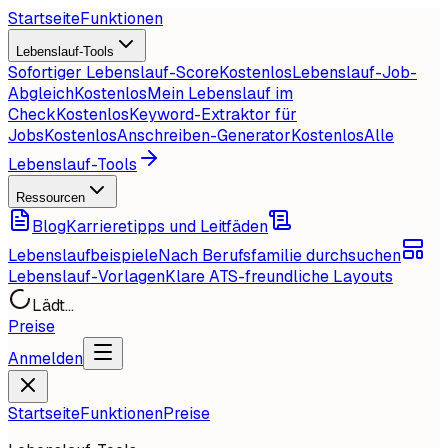
Startseite
Funktionen
Lebenslauf-Tools
Sofortiger Lebenslauf-Score
Kostenlos
Lebenslauf-Job-
Abgleich
Kostenlos
Mein Lebenslauf im
Check
Kostenlos
Keyword-Extraktor für
Jobs
Kostenlos
Anschreiben-Generator
Kostenlos
Alle
Lebenslauf-Tools
Ressourcen
Blog
Karrieretipps und Leitfäden
Lebenslaufbeispiele
Nach Berufsfamilie durchsuchen
Lebenslauf-Vorlagen
Klare ATS-freundliche Layouts
Lädt...
Preise
Anmelden
Startseite
Funktionen
Preise