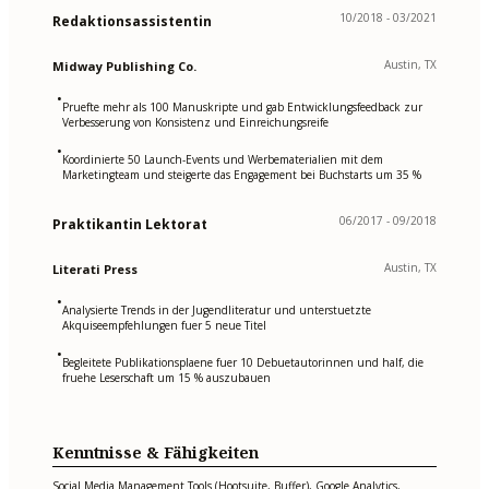
10/2018 - 03/2021
Redaktionsassistentin
Austin, TX
Midway Publishing Co.
•
Pruefte mehr als 100 Manuskripte und gab Entwicklungsfeedback zur
Verbesserung von Konsistenz und Einreichungsreife
•
Koordinierte 50 Launch-Events und Werbematerialien mit dem
Marketingteam und steigerte das Engagement bei Buchstarts um 35 %
06/2017 - 09/2018
Praktikantin Lektorat
Austin, TX
Literati Press
•
Analysierte Trends in der Jugendliteratur und unterstuetzte
Akquiseempfehlungen fuer 5 neue Titel
•
Begleitete Publikationsplaene fuer 10 Debuetautorinnen und half, die
fruehe Leserschaft um 15 % auszubauen
Kenntnisse & Fähigkeiten
Social Media Management Tools (Hootsuite, Buffer), Google Analytics,